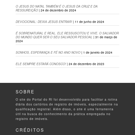
O JESUS DO NATAL TAMBÉM É O JESUS DA CRUZ E DA
RESSUREIÇÃO
| 24 de dezembro de 2024
DEVOCIONAL: DEIXA JESUS ENTRAR!
| 11 de junho de 2024
É SOBRENATURAL E REAL. ELE RESSUSCITOU E VIVE. O SALVADOR
DO MUNDO QUER SER O SEU SALVADOR PESSOAL
| 31 de março de
2024
SONHOS, ESPERANÇA E FÉ NO ANO NOVO
| 1 de janeiro de 2024
ELE SEMPRE ESTARÁ CONOSCO!
| 24 de dezembro de 2023
SOBRE
O site do Portal do RI foi desenvolvido para facilitar a rotina
diária dos cartórios de registro de imóveis, especialmente na
qualificação registral. Além disso, o site é uma ferramenta
útil na busca do conhecimento da prática empregada no
registro de imóveis.
CRÉDITOS