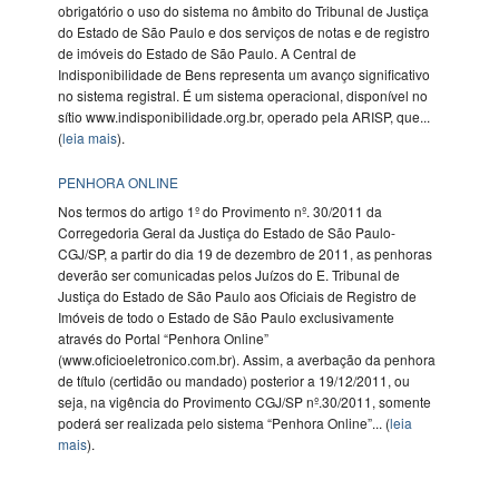
obrigatório o uso do sistema no âmbito do Tribunal de Justiça
do Estado de São Paulo e dos serviços de notas e de registro
de imóveis do Estado de São Paulo. A Central de
Indisponibilidade de Bens representa um avanço significativo
no sistema registral. É um sistema operacional, disponível no
sítio www.indisponibilidade.org.br, operado pela ARISP, que...
(
leia mais
).
PENHORA ONLINE
Nos termos do artigo 1º do Provimento nº. 30/2011 da
Corregedoria Geral da Justiça do Estado de São Paulo-
CGJ/SP, a partir do dia 19 de dezembro de 2011, as penhoras
deverão ser comunicadas pelos Juízos do E. Tribunal de
Justiça do Estado de São Paulo aos Oficiais de Registro de
Imóveis de todo o Estado de São Paulo exclusivamente
através do Portal “Penhora Online”
(www.oficioeletronico.com.br). Assim, a averbação da penhora
de título (certidão ou mandado) posterior a 19/12/2011, ou
seja, na vigência do Provimento CGJ/SP nº.30/2011, somente
poderá ser realizada pelo sistema “Penhora Online”... (
leia
mais
).