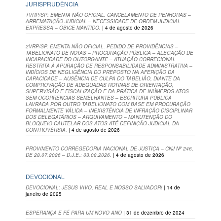
JURISPRUDÊNCIA
1VRP/SP: EMENTA NÃO OFICIAL. CANCELAMENTO DE PENHORAS –
ARREMATAÇÃO JUDICIAL – NECESSIDADE DE ORDEM JUDICIAL
EXPRESSA – ÓBICE MANTIDO.
| 4 de agosto de 2026
2VRP/SP. EMENTA NÃO OFICIAL. PEDIDO DE PROVIDÊNCIAS –
TABELIONATO DE NOTAS – PROCURAÇÃO PÚBLICA – ALEGAÇÃO DE
INCAPACIDADE DO OUTORGANTE – ATUAÇÃO CORRECIONAL
RESTRITA À APURAÇÃO DE RESPONSABILIDADE ADMINISTRATIVA –
INDÍCIOS DE NEGLIGÊNCIA DO PREPOSTO NA AFERIÇÃO DA
CAPACIDADE – AUSÊNCIA DE CULPA DO TABELIÃO, DIANTE DA
COMPROVAÇÃO DE ADEQUADAS ROTINAS DE ORIENTAÇÃO,
SUPERVISÃO E FISCALIZAÇÃO E DA PRÁTICA DE INÚMEROS ATOS
SEM OCORRÊNCIAS SEMELHANTES – ESCRITURA PÚBLICA
LAVRADA POR OUTRO TABELIONATO COM BASE EM PROCURAÇÃO
FORMALMENTE VÁLIDA – INEXISTÊNCIA DE INFRAÇÃO DISCIPLINAR
DOS DELEGATÁRIOS – ARQUIVAMENTO – MANUTENÇÃO DO
BLOQUEIO CAUTELAR DOS ATOS ATÉ DEFINIÇÃO JUDICIAL DA
CONTROVÉRSIA.
| 4 de agosto de 2026
PROVIMENTO CORREGEDORIA NACIONAL DE JUSTIÇA – CNJ Nº 246,
DE 28.07.2026 – D.J.E.: 03.08.2026.
| 4 de agosto de 2026
DEVOCIONAL
DEVOCIONAL: JESUS VIVO, REAL E NOSSO SALVADOR!
| 14 de
janeiro de 2025
ESPERANÇA E FÉ PARA UM NOVO ANO
| 31 de dezembro de 2024