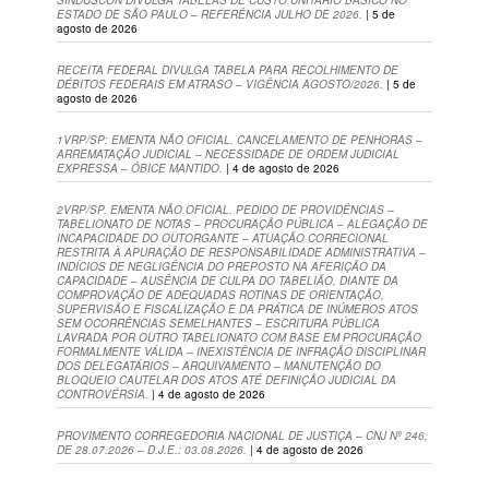
ESTADO DE SÃO PAULO – REFERÊNCIA JULHO DE 2026.
| 5 de
agosto de 2026
RECEITA FEDERAL DIVULGA TABELA PARA RECOLHIMENTO DE
DÉBITOS FEDERAIS EM ATRASO – VIGÊNCIA AGOSTO/2026.
| 5 de
agosto de 2026
1VRP/SP: EMENTA NÃO OFICIAL. CANCELAMENTO DE PENHORAS –
ARREMATAÇÃO JUDICIAL – NECESSIDADE DE ORDEM JUDICIAL
EXPRESSA – ÓBICE MANTIDO.
| 4 de agosto de 2026
2VRP/SP. EMENTA NÃO OFICIAL. PEDIDO DE PROVIDÊNCIAS –
TABELIONATO DE NOTAS – PROCURAÇÃO PÚBLICA – ALEGAÇÃO DE
INCAPACIDADE DO OUTORGANTE – ATUAÇÃO CORRECIONAL
RESTRITA À APURAÇÃO DE RESPONSABILIDADE ADMINISTRATIVA –
INDÍCIOS DE NEGLIGÊNCIA DO PREPOSTO NA AFERIÇÃO DA
CAPACIDADE – AUSÊNCIA DE CULPA DO TABELIÃO, DIANTE DA
COMPROVAÇÃO DE ADEQUADAS ROTINAS DE ORIENTAÇÃO,
SUPERVISÃO E FISCALIZAÇÃO E DA PRÁTICA DE INÚMEROS ATOS
SEM OCORRÊNCIAS SEMELHANTES – ESCRITURA PÚBLICA
LAVRADA POR OUTRO TABELIONATO COM BASE EM PROCURAÇÃO
FORMALMENTE VÁLIDA – INEXISTÊNCIA DE INFRAÇÃO DISCIPLINAR
DOS DELEGATÁRIOS – ARQUIVAMENTO – MANUTENÇÃO DO
BLOQUEIO CAUTELAR DOS ATOS ATÉ DEFINIÇÃO JUDICIAL DA
CONTROVÉRSIA.
| 4 de agosto de 2026
PROVIMENTO CORREGEDORIA NACIONAL DE JUSTIÇA – CNJ Nº 246,
DE 28.07.2026 – D.J.E.: 03.08.2026.
| 4 de agosto de 2026