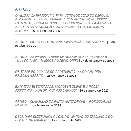
ARTIGOS
O “ALVARÁ EXTRAJUDICIAL” PARA VENDA DE BENS DO ESPÓLIO:
ALIENAÇÃO PELO INVENTARIANTE SEM AUTORIZAÇÃO JUDICIAL,
GARANTIAS, CONTA NOTARIAL E SEGURANÇA JURÍDICA À LUZ DO
ART. 11-A DA RESOLUÇÃO CNJ Nº 35/2007- POR LUÍS RAMON
ALVARES
| 15 de junho de 2026
ARTIGO – DIOGO MELO: “QUANTO MAIS NOTÁRIO MENOS JUIZ”
| 2 de
outubro de 2024
ARTIGO – AS FÉRIAS, O BEBÊ DE ROSEMARY E O PROVIMENTO CG
18/24 DO TJ/SP – MARCOS ROGÉRIO ORITA
| 27 de setembro de 2024
OS TREZE EQUÍVOCOS DO PROVIMENTO 141 DO CNJ- DRA.
PRISCILA AGAPITO*
| 28 de março de 2023
EXTRATOS ELETRÔNICOS, MICROSSISTEMAS E O PODER
JUDICIÁRIO – POR DR. RICARDO CAMPOS*
| 26 de março de 2023
ARTIGO – CLÁUSULAS DO PACTO ANTENUPCIAL – POR DOUGLAS
GAVAZZI
| 1 de fevereiro de 2022
ESCRITURA ELETRÔNICA OU DIGITAL: MANUAL DO TABELIÃO E DO
CLIENTE OU USUÁRIO
| 12 de outubro de 2021