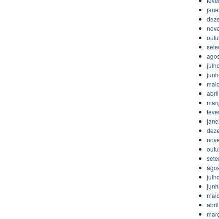
feve
jane
dez
nov
outu
set
agos
julh
jun
mai
abri
mar
feve
jane
dez
nov
outu
set
agos
julh
jun
mai
abri
mar