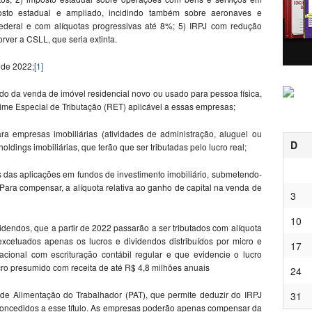
osto estadual e ampliado, incidindo também sobre aeronaves e
ederal e com alíquotas progressivas até 8%; 5) IRPJ com redução
rver a CSLL, que seria extinta.
 de 2022;
[1]
do da venda de imóvel residencial novo ou usado para pessoa física,
me Especial de Tributação (RET) aplicável a essas empresas;
a empresas imobiliárias (atividades de administração, aluguel ou
D
oldings imobiliárias, que terão que ser tributadas pelo lucro real;
 das aplicações em fundos de investimento imobiliário, submetendo-
Para compensar, a alíquota relativa ao ganho de capital na venda de
3
10
videndos, que a partir de 2022 passarão a ser tributados com alíquota
xcetuados apenas os lucros e dividendos distribuídos por micro e
17
ional com escrituração contábil regular e que evidencie o lucro
o presumido com receita de até R$ 4,8 milhões anuais
24
a de Alimentação do Trabalhador (PAT), que permite deduzir do IRPJ
31
s concedidos a esse título. As empresas poderão apenas compensar da