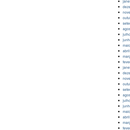
jane
dez
nov
outu
set
agos
julh
jun
mai
abri
mar
feve
jane
dez
nov
outu
set
agos
julh
jun
mai
abri
mar
feve