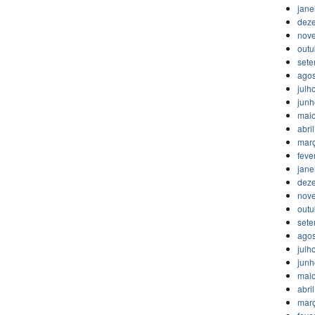
jane
dez
nov
outu
set
agos
julh
jun
mai
abri
mar
feve
jane
dez
nov
outu
set
agos
julh
jun
mai
abri
mar