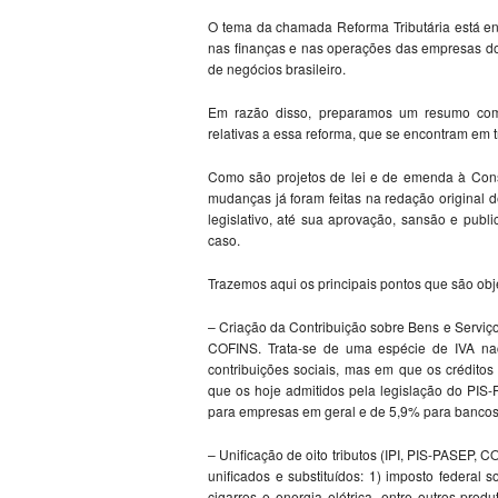
O tema da chamada Reforma Tributária está ent
nas finanças e nas operações das empresas d
de negócios brasileiro.
Em razão disso, preparamos um resumo com o
relativas a essa reforma, que se encontram em
Como são projetos de lei e de emenda à Consti
mudanças já foram feitas na redação original 
legislativo, até sua aprovação, sansão e publ
caso.
Trazemos aqui os principais pontos que são obje
– Criação da Contribuição sobre Bens e Serviço
COFINS. Trata-se de uma espécie de IVA nac
contribuições sociais, mas em que os crédito
que os hoje admitidos pela legislação do PI
para empresas em geral e de 5,9% para bancos
– Unificação de oito tributos (IPI, PIS-PASEP,
unificados e substituídos: 1) imposto federal 
cigarros e energia elétrica, entre outros pro