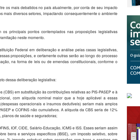
re os mais debatidos no país atualmente, por conta de seu impacto
os mais diversos setores, impactando consequentemente o ambiente
s principais pontos contemplados nas proposições legislativas
 tramitação neste momento.
tuição Federal em deliberação e análise pelas casas legislativas,
dessas proposições, e certamente outras serão ao longo do processo
icação, na forma de leis ou de emendas constitucionais, conforme o
to dessa deliberação legislativa:
s (CBS) em substituição às contribuições relativas ao PIS-PASEP e à
ional, com alíquota nominal maior que a hoje aplicável a essas
s (despesas operacionais e insumos dedutíveis) seriam mais amplos
S-PASEP e COFINS não cumulativos. A alíquota da CBS seria de 12%
, planos de saúde e seguradoras;
 COFINS, IOF, CIDE, Salário-Educação, ICMS e ISS. Esses seriam assim
sobre bens e serviços específicos (IBSE), um imposto seletivo, sobre
dutos; 2) imposto estadual sobre operações com bens e serviços em