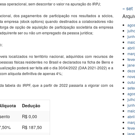
sa operacional, sem descontar o valor na apuração do IRPJ;
« set
Arqui
cional, dos pagamentos de participação nos resultados a sócios,
 da empresa (stock options) quando destinados a colaboradores não
agos
torga de opção de aquisição de participação societária da empresa
julh
adquirente ser ou não um empregado da pessoa jurídica;
jun
mai
o;
abri
mar
veis localizados no território nacional, adquiridos com recursos de
feve
pessoas físicas residentes no Brasil e declarados na ficha de Bens e
jane
tualização poderá ser feita até o dia 30/04/2022 (DAA 2021-2022) e a
dez
a com alíquota definitiva de apenas 4%;
nov
outu
da tabela do IRPF, que a partir de 2022 passaria a vigorar com os
set
agos
julh
Alíquota
Dedução
jun
mai
isento
R$ 0,00
abri
mar
7,50%
R$ 187,50
feve
jane