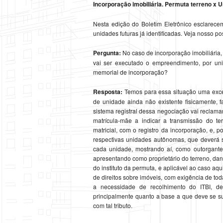
Incorporação imobiliária. Permuta terreno x 
Nesta edição do Boletim Eletrônico esclarece
unidades futuras já identificadas. Veja nosso p
Pergunta:
No caso de incorporação imobiliária, 
vai ser executado o empreendimento, por unid
memorial de incorporação?
Resposta:
Temos para essa situação uma exceç
de unidade ainda não existente fisicamente, 
sistema registral dessa negociação vai reclamar
matrícula-mãe a indicar a transmissão do t
matricial, com o registro da incorporação, e, p
respectivas unidades autônomas, que deverá 
cada unidade, mostrando aí, como outorgante
apresentando como proprietário do terreno, dand
do instituto da permuta, e aplicável ao caso aq
de direitos sobre imóveis, com exigência de tod
a necessidade de recolhimento do ITBI, de
principalmente quanto a base a que deve se su
com tal tributo.