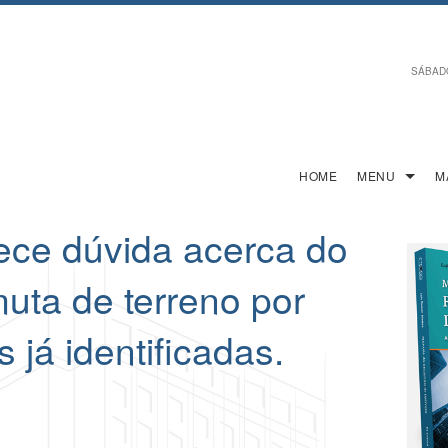
SÁBADO,
HOME
MENU
M
ece dúvida acerca do
muta de terreno por
 já identificadas.