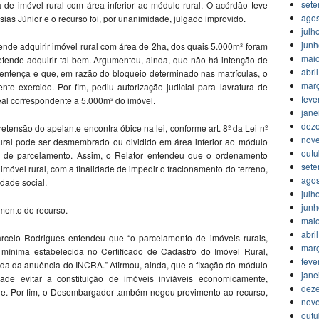
set
a de imóvel rural com área inferior ao módulo rural. O acórdão teve
agos
 Júnior e o recurso foi, por unanimidade, julgado improvido.
julh
jun
ende adquirir imóvel rural com área de 2ha, dos quais 5.000m² foram
mai
etende adquirir tal bem. Argumentou, ainda, que não há intenção de
abri
sentença e que, em razão do bloqueio determinado nas matrículas, o
mar
te exercido. Por fim, pediu autorização judicial para lavratura de
feve
ideal correspondente a 5.000m² do imóvel.
jane
dez
retensão do apelante encontra óbice na lei, conforme art. 8º da Lei nº
nov
ural pode ser desmembrado ou dividido em área inferior ao módulo
outu
a de parcelamento. Assim, o Relator entendeu que o ordenamento
set
o imóvel rural, com a finalidade de impedir o fracionamento do terreno,
agos
dade social.
julh
jun
imento do recurso.
mai
abri
celo Rodrigues entendeu que “o parcelamento de imóveis rurais,
mar
 mínima estabelecida no Certificado de Cadastro do Imóvel Rural,
feve
da da anuência do INCRA.” Afirmou, ainda, que a fixação do módulo
jane
ade evitar a constituição de imóveis inviáveis economicamente,
dez
de. Por fim, o Desembargador também negou provimento ao recurso,
nov
outu