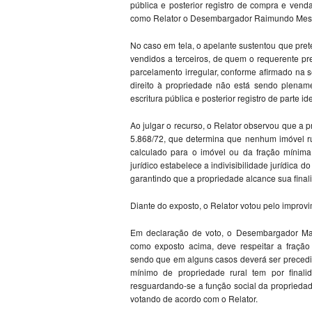
pública e posterior registro de compra e vend
como Relator o Desembargador Raimundo Messias
No caso em tela, o apelante sustentou que pret
vendidos a terceiros, de quem o requerente pr
parcelamento irregular, conforme afirmado na 
direito à propriedade não está sendo plenamen
escritura pública e posterior registro de parte 
Ao julgar o recurso, o Relator observou que a p
5.868/72, que determina que nenhum imóvel r
calculado para o imóvel ou da fração mínim
jurídico estabelece a indivisibilidade jurídica d
garantindo que a propriedade alcance sua finali
Diante do exposto, o Relator votou pelo improv
Em declaração de voto, o Desembargador Mar
como exposto acima, deve respeitar a fração
sendo que em alguns casos deverá ser precedi
mínimo de propriedade rural tem por finalid
resguardando-se a função social da proprieda
votando de acordo com o Relator.