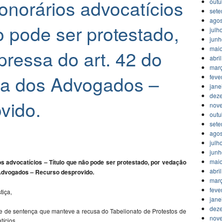
onorários advocatícios
outu
set
agos
o pode ser protestado,
julh
jun
mai
ressa do art. 42 do
abri
mar
ica dos Advogados –
feve
jane
dez
vido.
nov
outu
set
agos
julh
jun
mai
os advocatícios – Título que não pode ser protestado, por vedação
abri
s Advogados – Recurso desprovido.
mar
feve
tiça,
jane
dez
ace de sentença que manteve a recusa do Tabelionato de Protestos de
nov
tícios.