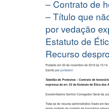
– Contrato de h
– Título que nã
por vedação exp
Estatuto de Ét
Recurso despro
Postado em 30 de novembro de 2016 às 15:14.
Escrito por
portaldori
Tabelião de Protestos – Contrato de honorári
expressa do art. 42 do Estatuto de Ética do
Excelentíssimo Senhor Corregedor Geral da Jus
Trata-se de recurso administrativo tirado em f
lavrar protesto de contrato de honorários advoca