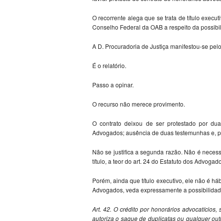
O recorrente alega que se trata de título execu
Conselho Federal da OAB a respeito da possibil
A D. Procuradoria de Justiça manifestou-se pel
É o relatório.
Passo a opinar.
O recurso não merece provimento.
O contrato deixou de ser protestado por dua
Advogados; ausência de duas testemunhas e, por
Não se justifica a segunda razão. Não é neces
título, a teor do art. 24 do Estatuto dos Advoga
Porém, ainda que título executivo, ele não é hábi
Advogados, veda expressamente a possibilidad
Art. 42. O crédito por honorários advocatício
autoriza o saque de duplicatas ou qualquer outr