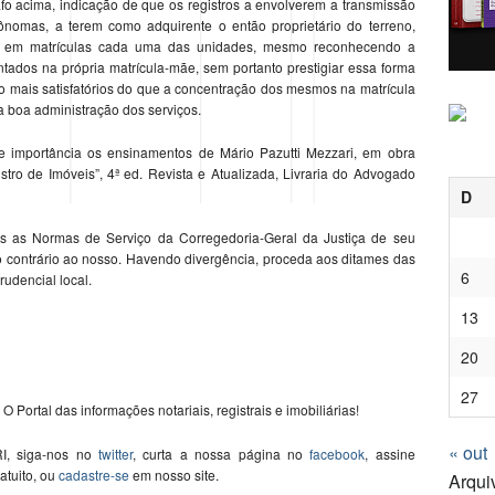
o acima, indicação de que os registros a envolverem a transmissão
ônomas, a terem como adquirente o então proprietário do terreno,
u em matrículas cada uma das unidades, mesmo reconhecendo a
ntados na própria matrícula-mãe, sem portanto prestigiar essa forma
ito mais satisfatórios do que a concentração dos mesmos na matrícula
ma boa administração dos serviços.
e importância os ensinamentos de Mário Pazutti Mezzari, em obra
stro de Imóveis”, 4ª ed. Revista e Atualizada, Livraria do Advogado
D
s as Normas de Serviço da Corregedoria-Geral da Justiça de seu
o contrário ao nosso. Havendo divergência, proceda aos ditames das
6
udencial local.
13
20
27
 O Portal das informações notariais, registrais e imobiliárias!
« out
I, siga-nos no
twitter
, curta a nossa página no
facebook
, assine
ratuito, ou
cadastre-se
em nosso site.
Arqui