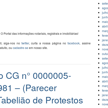
set
agos
julh
jun
mai
abri
mar
 O Portal das informações notariais, registrais e imobiliárias!
feve
jane
I, siga-nos no
twitter
, curta a nossa página no
facebook
, assine
dez
ratuito, ou
cadastre-se
em nosso site.
nov
outu
set
agos
julh
o CG n° 0000005-
jun
mai
abri
981 – (Parecer
mar
feve
jane
abelião de Protestos
dez
nov