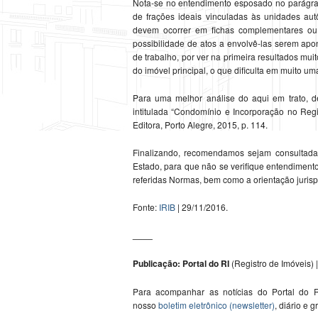
Nota-se no entendimento esposado no parágraf
de frações ideais vinculadas às unidades aut
devem ocorrer em fichas complementares o
possibilidade de atos a envolvê-las serem apo
de trabalho, por ver na primeira resultados mu
do imóvel principal, o que dificulta em muito u
Para uma melhor análise do aqui em trato, d
intitulada “Condomínio e Incorporação no Regi
Editora, Porto Alegre, 2015, p. 114.
Finalizando, recomendamos sejam consultada
Estado, para que não se verifique entendiment
referidas Normas, bem como a orientação jurispr
Fonte:
IRIB
| 29/11/2016.
____
Publicação: Portal do RI
(Registro de Imóveis) |
Para acompanhar as notícias do Portal do R
nosso
boletim eletrônico (newsletter)
, diário e g