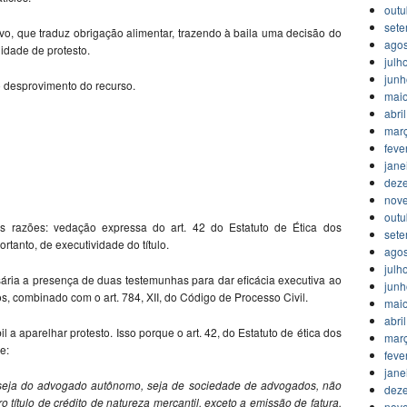
outu
set
tivo, que traduz obrigação alimentar, trazendo à baila uma decisão do
agos
idade de protesto.
julh
jun
o desprovimento do recurso.
mai
abri
mar
feve
jane
dez
nov
outu
s razões: vedação expressa do art. 42 do Estatuto de Ética dos
set
tanto, de executividade do título.
agos
julh
sária a presença de duas testemunhas para dar eficácia executiva ao
jun
dos, combinado com o art. 784, XII, do Código de Processo Civil.
mai
abri
l a aparelhar protesto. Isso porque o art. 42, do Estatuto de ética dos
mar
e:
feve
jane
s, seja do advogado autônomo, seja de sociedade de advogados, não
dez
o título de crédito de natureza mercantil, exceto a emissão de fatura,
nov