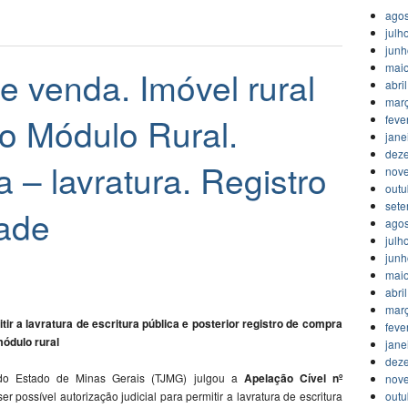
agos
julh
jun
mai
 venda. Imóvel rural
abri
mar
ao Módulo Rural.
feve
jane
dez
a – lavratura. Registro
nov
outu
set
dade
agos
julh
jun
mai
abri
mar
tir a lavratura de escritura pública e posterior registro de compra
feve
módulo rural
jane
dez
 do Estado de Minas Gerais (TJMG) julgou a
Apelação Cível nº
nov
er possível autorização judicial para permitir a lavratura de escritura
outu