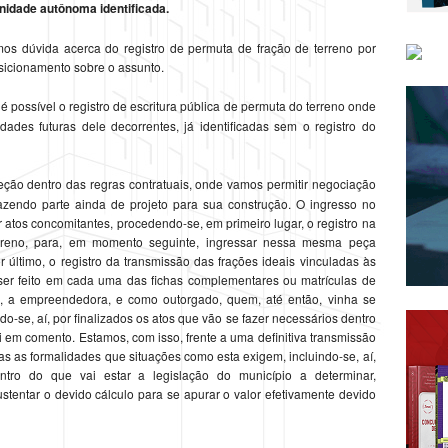
Unidade autônoma identificada.
mos dúvida acerca do registro de permuta de fração de terreno por
osicionamento sobre o assunto.
é possível o registro de escritura pública de permuta do terreno onde
ades futuras dele decorrentes, já identificadas sem o registro do
ão dentro das regras contratuais, onde vamos permitir negociação
fazendo parte ainda de projeto para sua construção. O ingresso no
 atos concomitantes, procedendo-se, em primeiro lugar, o registro na
erreno, para, em momento seguinte, ingressar nessa mesma peça
or último, o registro da transmissão das frações ideais vinculadas às
ser feito em cada uma das fichas complementares ou matrículas de
, a empreendedora, e como outorgado, quem, até então, vinha se
o-se, aí, por finalizados os atos que vão se fazer necessários dentro
ui em comento. Estamos, com isso, frente a uma definitiva transmissão
as as formalidades que situações como esta exigem, incluindo-se, aí,
ntro do que vai estar a legislação do município a determinar,
stentar o devido cálculo para se apurar o valor efetivamente devido