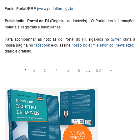
Fonte: Portal IBRE (
www.portalibre.fgv.br
)
Publicação: Portal do RI
(Registro de Imóveis) | O Portal das informações
notariais, registrais e imobiliárias!
Para acompanhar as notícias do Portal do RI, siga-nos no
twitter
, curta a
nossa página no
facebook
e/ou assine
nosso boletim eletrônico (newsletter)
,
diário e gratuito.
1
2
3
4
5
6
…
92
»