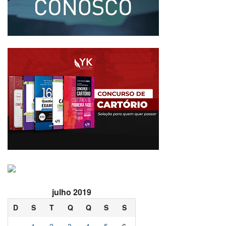
julho 2019
D
S
T
Q
Q
S
S
1
2
3
4
5
6