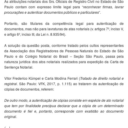
As atribuições notariais dos Srs. Oficiais de Registro Civil no Estado de São
Paulo contam com expresso limite legal para “
reconhecer firmas, lavrar
procurações e autenticar documentos públicos e particulares
”.
Portanto, são titulares da competência legal para autenticação de
documentos, mas não para lavraturas de atas notariais (v. artigos 7º, inciso V,
e artigo 6º, inciso III, da Lei n. 8.935/94).
A solução da questão posta, conforme tratado pelos cultos representantes
da Associação dos Registradores de Pessoas Naturais do Estado de São
Paulo e do Colégio Notarial do Brasil – Seção São Paulo, passa pela
natureza jurídica dos atos notariais realizados para expedição da Carta de
Sentença Notarial.
Vitor Frederico Kümpel e Carla Modina Ferrari (
Tratado de direito notarial e
registral
. São Paulo: VFK, 2017, p. 1.115) ao tratarem da autenticação de
cópias de documentos, referem:
De outro modo, a autenticação de cópias consiste em espécie de ato notarial
que tem por finalidade precípua declarar que a cópia de um determinado
documento é fiel e, portanto, corresponde com exatidão ao documento
original.
(…)