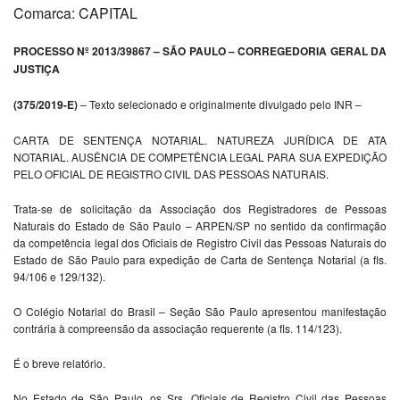
Comarca: CAPITAL
PROCESSO Nº 2013/39867 – SÃO PAULO – CORREGEDORIA GERAL DA
JUSTIÇA
(375/2019-E)
– Texto selecionado e originalmente divulgado pelo INR –
CARTA DE SENTENÇA NOTARIAL. NATUREZA JURÍDICA DE ATA
NOTARIAL. AUSÊNCIA DE COMPETÊNCIA LEGAL PARA SUA EXPEDIÇÃO
PELO OFICIAL DE REGISTRO CIVIL DAS PESSOAS NATURAIS.
Trata-se de solicitação da Associação dos Registradores de Pessoas
Naturais do Estado de São Paulo – ARPEN/SP no sentido da confirmação
da competência legal dos Oficiais de Registro Civil das Pessoas Naturais do
Estado de São Paulo para expedição de Carta de Sentença Notarial (a fls.
94/106 e 129/132).
O Colégio Notarial do Brasil – Seção São Paulo apresentou manifestação
contrária à compreensão da associação requerente (a fls. 114/123).
É o breve relatório.
No Estado de São Paulo, os Srs. Oficiais de Registro Civil das Pessoas