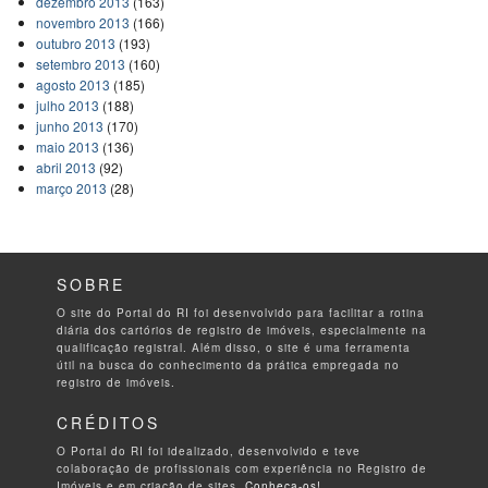
dezembro 2013
(163)
novembro 2013
(166)
outubro 2013
(193)
setembro 2013
(160)
agosto 2013
(185)
julho 2013
(188)
junho 2013
(170)
maio 2013
(136)
abril 2013
(92)
março 2013
(28)
SOBRE
O site do Portal do RI foi desenvolvido para facilitar a rotina
diária dos cartórios de registro de imóveis, especialmente na
qualificação registral. Além disso, o site é uma ferramenta
útil na busca do conhecimento da prática empregada no
registro de imóveis.
CRÉDITOS
O Portal do RI foi idealizado, desenvolvido e teve
colaboração de profissionais com experiência no Registro de
Imóveis e em criação de sites.
Conheça-os!