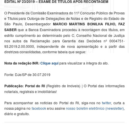
EDITAL Nº 23/2019 – EXAME DE TÍTULOS APÓS RECONTAGEM
O Presidente da Comissão Examinadora do 11º Concurso Público de Provas
e Títulos para Outorga de Delegações de Notas e de Registro do Estado de
São Paulo, Desembargador
MARCIO MARTINS BONILHA FILHO, FAZ
SABER
que a Banca Examinadora procedeu à recontagem dos títulos, em
estrito cumprimento ao determinado pelo C. Conselho Nacional de Justiça
nos autos da Reclamação para Garantia das Decisões nº 0004751-
93.2019.2.00.0000, independente de nova apresentação e a partir das
diretrizes consolidadas, conforme tabela que segue:
Nota da redação
INR
Clique aqui
para visualizar a íntegra do ato.
:
Fonte: DJe/SP de 30.07.2019
Publicação: Portal do RI
(Registro de Imóveis) | O Portal das informações
notariais, registrais e imobiliárias!
Para acompanhar as notícias do Portal do RI, siga-nos no
twitter
, curta a
nossa página no
facebook
e/ou assine
nosso boletim eletrônico (newsletter)
,
diário e gratuito.