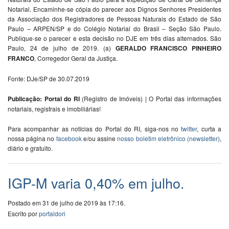
Notarial. Encaminhe-se cópia do parecer aos Dignos Senhores Presidentes
da Associação dos Registradores de Pessoas Naturais do Estado de São
Paulo – ARPEN/SP e do Colégio Notarial do Brasil – Seção São Paulo.
Publique-se o parecer e esta decisão no DJE em três dias alternados. São
Paulo, 24 de julho de 2019. (a)
GERALDO FRANCISCO PINHEIRO
FRANCO
, Corregedor Geral da Justiça.
Fonte: DJe/SP de 30.07.2019
Publicação: Portal do RI
(Registro de Imóveis) | O Portal das informações
notariais, registrais e imobiliárias!
Para acompanhar as notícias do Portal do RI, siga-nos no
twitter
, curta a
nossa página no
facebook
e/ou assine
nosso boletim eletrônico (newsletter)
,
diário e gratuito.
IGP-M varia 0,40% em julho.
Postado em 31 de julho de 2019 às 17:16.
Escrito por
portaldori