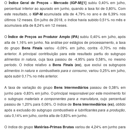
O
Índice Geral de Preços – Mercado (IGP-M)[1]
subiu 0,40% em julho,
percentual inferior ao apurado em junho, quando a taxa foi de 0,80%. Com
este resultado, o
IGP-M
acumulada alta de 4,79% no ano e de 6,39% nos
últimos 12 meses. Em julho de 2018, o índice havia subido 0,51% no mês e
acumulava alta de 8,24% em 12 meses.
O
Índice de Preços ao Produtor Amplo (IPA)
subiu 0,40% em julho, após
alta de 1,16% em junho. Na análise por estágios de processamento, a taxa
do grupo
Bens Finais
variou -0,09% em julho, contra -0,70% no mês
anterior. A principal contribuição para este resultado partiu do subgrupo
alimentos in natura
, cuja taxa passou de -4,95% para 0,58%, no mesmo
período. O índice relativo a
Bens Finais (ex)
, que exclui os subgrupos
alimentos in natura
e
combustíveis para o consumo
, variou 0,25% em julho,
após subir 0,17% no mês anterior.
A taxa de variação do grupo
Bens Intermediários
passou de 0,38% em
junho para -0,83% em julho. O principal responsável por este movimento foi
o subgrupo
materiais e componentes para a manufatura
, cujo percentual
passou de 1,20% para 0,06%. O índice de
Bens Intermediários (ex)
, obtido
após a exclusão do subgrupo
combustíveis e lubrificantes para a produção
,
caiu 0,14% em julho, contra alta de 0,83% em junho.
O índice do grupo
Matérias-Primas Brutas
variou de 4,24% em junho para