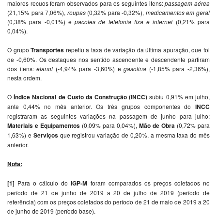
maiores recuos foram observados para os seguintes itens:
passagem aérea
(21,15% para 7,06%),
roupas
(0,32% para -0,32%),
medicamentos
em geral
(0,38% para -0,01%) e
pacotes de telefonia fixa e internet
(0,21% para
0,04%).
O grupo
Transportes
repetiu a taxa de variação da última apuração, que foi
de -0,60%. Os destaques nos sentido ascendente e descendente partiram
dos itens:
etanol
(-4,94% para -3,60%) e
gasolina
(-1,85% para -2,36%),
nesta ordem.
O
Índice Nacional de Custo da Construção (INCC)
subiu 0,91% em julho,
ante 0,44% no mês anterior. Os três grupos componentes do
INCC
registraram as seguintes variações na passagem de junho para julho:
Materiais e Equipamentos
(0,09% para 0,04%),
Mão de Obra
(0,72% para
1,63%) e
Serviços
que registrou variação de 0,20%, a mesma taxa do mês
anterior.
Nota:
[1]
Para o cálculo do
IGP-M
foram comparados os preços coletados no
período de 21 de junho de 2019 a 20 de julho de 2019 (período de
referência) com os preços coletados do período de 21 de maio de 2019 a 20
de junho de 2019 (período base).