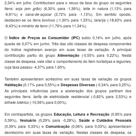
2,34% em julho. Contribuíram para o recuo da taxa do grupo os seguintes
itens:
soja (em grão)
(6,30% para -1,36%),
leite in natura
(1,13% para
-6,91%) e
cana-de-açúcar
(3,72% para -1,13%). Em sentido oposto,
destacam-se os itens
bovinos
(-1,30% para 1,33%),
laranja
(-18,63% para
-6,43%) e
minério de ferro
(11,76% para 11,34%).
O
Índice de Preços ao Consumidor (IPC)
subiu 0,16% em julho, após
queda de 0,07% em junho. Três das oito classes de despesa componentes
do índice registraram avanço em suas taxas de variação. A principal
contribuição partiu do grupo
Alimentação
(-0,55% para 0,22%). Nesta
classe de despesa, vale citar o comportamento do item
hortaliças e legumes,
cuja taxa passou -4,37% para 1,60%.
Também apresentaram acréscimo em suas taxas de variação os grupos
Habitação
(0,17% para 0,55%) e
Despesas Diversas
(-0,34% para 0,25%).
As principais influências para a aceleração dos grupos partiram dos
seguintes itens:
tarifa de eletricidade residencial
(-0,82% para 2,53%) e
bilhete lotérico
(-10,56% para 0,00%).
Em contrapartida, os grupos
Educação, Leitura e Recreação
(0,95% para
0,39%),
Vestuário
(0,29% para -0,28%),
Saúde e Cuidados Pessoais
(0,39% para 0,33%) e
Comunicação
(0,06% para 0,03%) apresentaram
decréscimo em suas taxas de variação. Nestas classes de despesa, os