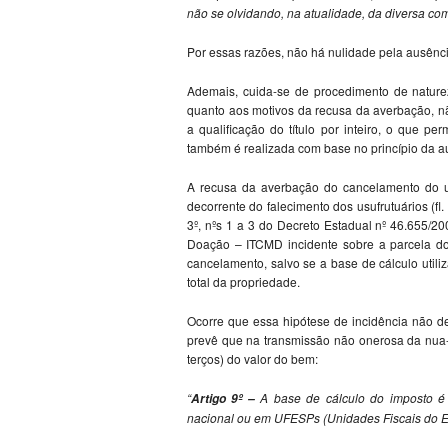
não se olvidando, na atualidade, da diversa co
Por essas razões, não há nulidade pela ausênc
Ademais, cuida-se de procedimento de naturez
quanto aos motivos da recusa da averbação, nã
a qualificação do título por inteiro, o que p
também é realizada com base no princípio da au
A recusa da averbação do cancelamento do us
decorrente do falecimento dos usufrutuários (fl. 
3º, nºs 1 a 3 do Decreto Estadual nº 46.655/2
Doação – ITCMD incidente sobre a parcela do
cancelamento, salvo se a base de cálculo util
total da propriedade.
Ocorre que essa hipótese de incidência não dec
prevê que na transmissão não onerosa da nua-
terços) do valor do bem:
“
A base de cálculo do imposto é 
Artigo 9º –
nacional ou em UFESPs (Unidades Fiscais do E