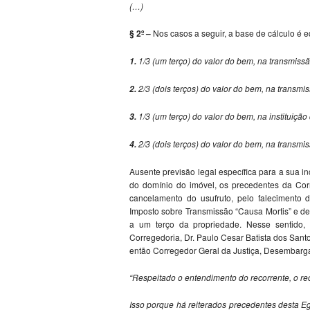
(…)
§ 2º –
Nos casos a seguir, a base de cálculo é e
1/3 (um terço) do valor do bem, na transmissã
1.
2/3 (dois terços) do valor do bem, na transmi
2.
1/3 (um terço) do valor do bem, na instituição
3.
2/3 (dois terços) do valor do bem, na transm
4.
Ausente previsão legal específica para a sua i
do domínio do imóvel, os precedentes da Cor
cancelamento do usufruto, pelo falecimento 
Imposto sobre Transmissão “Causa Mortis” e d
a um terço da propriedade. Nesse sentido, 
Corregedoria, Dr. Paulo Cesar Batista dos Sant
então Corregedor Geral da Justiça, Desembargad
“Respeitado o entendimento do recorrente, o r
Isso porque há reiterados precedentes desta Eg.