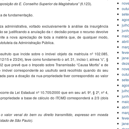
nov
mposição do E. Conselho Superior da Magistratura”
(fl.123).
outu
set
ia de fundamentação.
agos
julh
a administrativa, voltado exclusivamente à análise da insurgência
jun
o se justificando a anulação da r. decisão porque o recurso devolve
mai
ermite a nova apreciação de toda a matéria que, de qualquer modo,
abri
totutela da Administração Pública.
mar
feve
ufruto que incide sobre o imóvel objeto da matrícula nº 102.085,
jane
12/15 e 23/24), teve como fundamento o art. 31, inciso I, alínea “c”, §
dez
002 que prevê que o Imposto sobre Transmissão “Causa Mortis” e de
nov
 imóvel correspondente ao usufruto será recolhido quando do seu
outu
izada para a doação da nua-propriedade tiver correspondido ao valor
set
agos
julh
orre da Lei Estadual nº 10.705/2000 que em seu art. 9º, § 2º, nº 4,
jun
propriedade a base de cálculo do ITCMD corresponderá a 2/3 (dois
mai
abri
mar
o valor venal do bem ou direito transmitido, expresso em moeda
feve
stado de São Paulo).
jane
dez