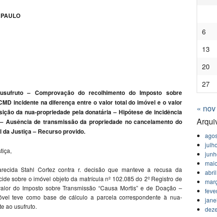
 PAULO
6
13
20
27
usufruto – Comprovação do recolhimento do Imposto sobre
D incidente na diferença entre o valor total do imóvel e o valor
« nov
sição da nua-propriedade pela donatária – Hipótese de incidência
Arqui
0 – Ausência de transmissão da propriedade no cancelamento do
 da Justiça – Recurso provido.
agos
julh
tiça,
jun
mai
arecida Stahl Cortez contra r. decisão que manteve a recusa da
abri
ide sobre o imóvel objeto da matrícula nº 102.085 do 2º Registro de
mar
lor do Imposto sobre Transmissão “Causa Mortis” e de Doação –
feve
vel teve como base de cálculo a parcela correspondente à nua-
jane
e ao usufruto.
dez