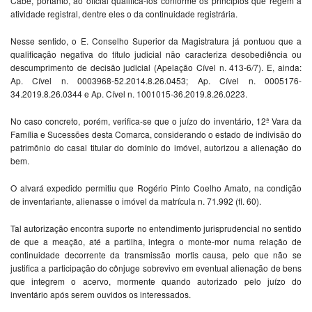
Cabe, portanto, ao oficial qualificá-los conforme os princípios que regem a
atividade registral, dentre eles o da continuidade registrária.
Nesse sentido, o E. Conselho Superior da Magistratura já pontuou que a
qualificação negativa do título judicial não caracteriza desobediência ou
descumprimento de decisão judicial (Apelação Cível n. 413-6/7). E, ainda:
Ap. Cível n. 0003968-52.2014.8.26.0453; Ap. Cível n. 0005176-
34.2019.8.26.0344 e Ap. Cível n. 1001015-36.2019.8.26.0223.
No caso concreto, porém, verifica-se que o juízo do inventário, 12ª Vara da
Família e Sucessões desta Comarca, considerando o estado de indivisão do
patrimônio do casal titular do domínio do imóvel, autorizou a alienação do
bem.
O alvará expedido permitiu que Rogério Pinto Coelho Amato, na condição
de inventariante, alienasse o imóvel da matrícula n. 71.992 (fl. 60).
Tal autorização encontra suporte no entendimento jurisprudencial no sentido
de que a meação, até a partilha, integra o monte-mor numa relação de
continuidade decorrente da transmissão mortis causa, pelo que não se
justifica a participação do cônjuge sobrevivo em eventual alienação de bens
que integrem o acervo, mormente quando autorizado pelo juízo do
inventário após serem ouvidos os interessados.