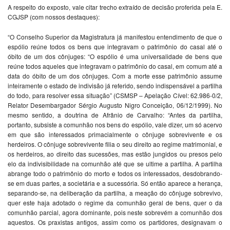
A respeito do exposto, vale citar trecho extraído de decisão proferida pela E.
CGJSP (com nossos destaques):
“O Conselho Superior da Magistratura já manifestou entendimento de que o
espólio reúne todos os bens que integravam o patrimônio do casal até o
óbito de um dos cônjuges: “O espólio é uma universalidade de bens que
reúne todos aqueles que integravam o patrimônio do casal, em comum até a
data do óbito de um dos cônjuges. Com a morte esse patrimônio assume
inteiramente o estado de indivisão já referido, sendo indispensável a partilha
do todo, para resolver essa situação” (CSMSP – Apelação Cível: 62.986-0/2,
Relator Desembargador Sérgio Augusto Nigro Conceição, 06/12/1999). No
mesmo sentido, a doutrina de Afrânio de Carvalho: “Antes da partilha,
portanto, subsiste a comunhão nos bens do espólio, vale dizer, um só acervo
em que são interessados primacialmente o cônjuge sobrevivente e os
herdeiros. O cônjuge sobrevivente filia o seu direito ao regime matrimonial, e
os herdeiros, ao direito das sucessões, mas estão jungidos ou presos pelo
elo da indivisibilidade na comunhão até que se ultime a partilha. A partilha
abrange todo o patrimônio do morto e todos os interessados, desdobrando-
se em duas partes, a societária e a sucessória. Só então aparece a herança,
separando-se, na deliberação da partilha, a meação do cônjuge sobrevivo,
quer este haja adotado o regime da comunhão geral de bens, quer o da
comunhão parcial, agora dominante, pois neste sobrevém a comunhão dos
aquestos. Os praxistas antigos, assim como os partidores, designavam o