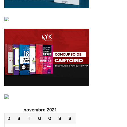
novembro 2021
D
S
T
Q
Q
S
S