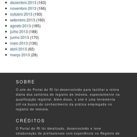
dezembro 2013
(163)
novembro 2013
(166)
outubro 2013
(193)
setembro 2013
(160)
agosto 2013
(185)
julho 2013
(188)
junho 2013
(170)
maio 2013
(136)
abril 2013
(92)
março 2013
(28)
SOBRE
O site do Portal do RI foi desenvolvido para facilitar a rotina
diária dos cartórios de registro de imóveis, especialmente na
qualificação registral. Além disso, o site é uma ferramenta
útil na busca do conhecimento da prática empregada no
registro de imóveis.
CRÉDITOS
O Portal do RI foi idealizado, desenvolvido e teve
colaboração de profissionais com experiência no Registro de