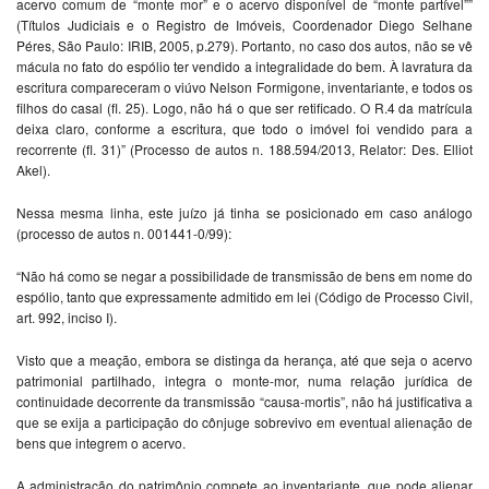
acervo comum de “monte mor” e o acervo disponível de “monte partível””
(Títulos Judiciais e o Registro de Imóveis, Coordenador Diego Selhane
Péres, São Paulo: IRIB, 2005, p.279). Portanto, no caso dos autos, não se vê
mácula no fato do espólio ter vendido a integralidade do bem. À lavratura da
escritura compareceram o viúvo Nelson Formigone, inventariante, e todos os
filhos do casal (fl. 25). Logo, não há o que ser retificado. O R.4 da matrícula
deixa claro, conforme a escritura, que todo o imóvel foi vendido para a
recorrente (fl. 31)” (Processo de autos n. 188.594/2013, Relator: Des. Elliot
Akel).
Nessa mesma linha, este juízo já tinha se posicionado em caso análogo
(processo de autos n. 001441-0/99):
“Não há como se negar a possibilidade de transmissão de bens em nome do
espólio, tanto que expressamente admitido em lei (Código de Processo Civil,
art. 992, inciso I).
Visto que a meação, embora se distinga da herança, até que seja o acervo
patrimonial partilhado, integra o monte-mor, numa relação jurídica de
continuidade decorrente da transmissão “causa-mortis”, não há justificativa a
que se exija a participação do cônjuge sobrevivo em eventual alienação de
bens que integrem o acervo.
A administração do patrimônio compete ao inventariante, que pode alienar