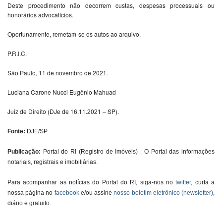
Deste procedimento não decorrem custas, despesas processuais ou
honorários advocatícios.
Oportunamente, remetam-se os autos ao arquivo.
P.R.I.C.
São Paulo, 11 de novembro de 2021.
Luciana Carone Nucci Eugênio Mahuad
Juiz de Direito (DJe de 16.11.2021 – SP).
Fonte:
DJE/SP.
Publicação:
Portal do RI (Registro de Imóveis) | O Portal das informações
notariais, registrais e imobiliárias.
Para acompanhar as notícias do Portal do RI, siga-nos no
twitter
, curta a
nossa página no
facebook
e/ou assine
nosso boletim eletrônico (newsletter)
,
diário e gratuito.