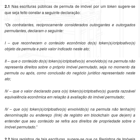
2.1
Nas escrituras públicas de permuta de imóvel por um
token
sugere-se
que seja feito constar a seguinte declaração:
“Os contratantes, reciprocamente considerados outorgantes e outorgados
permutantes, declaram o seguinte:
I – que reconhecem o conteúdo econômico do(s) token(s)/criptoativo(s)
objeto da permuta e pelo valor indicado neste ato;
II – que o conteúdo do(s) token(s)/criptoativo(s) envolvido(s) na permuta não
representa direitos sobre o próprio imóvel permutado, seja no momento da
permuta ou após, como conclusão do negócio jurídico representado neste
ato;
IV – que o valor declarado para o(s) token(s)/criptoativo(s) guarda razoável
equivalência econômica em relação à avaliação do imóvel permutado;
IV – que o(s) token(s)/criptoativo(s) envolvido(s) na permuta não tenha(m)
denominação ou endereço (link) de registro em blockchain que de(em) a
entender que seu conteúdo se refira aos direitos de propriedade sobre o
imóvel permutado.”
2.2
Nos registros de tais escrituras, sugere-se que os Registros de Imóveis