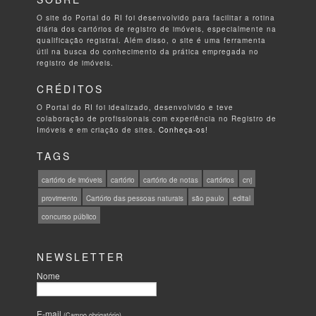
O site do Portal do RI foi desenvolvido para facilitar a rotina
diária dos cartórios de registro de imóveis, especialmente na
qualificação registral. Além disso, o site é uma ferramenta
útil na busca do conhecimento da prática empregada no
registro de imóveis.
CRÉDITOS
O Portal do RI foi idealizado, desenvolvido e teve
colaboração de profissionais com experiência no Registro de
Imóveis e em criação de sites.
Conheça-os!
TAGS
cartório de imóveis
cartório
cartório de notas
cartórios
cnj
provimento
Cartório das pessoas naturais
são paulo
edital
concurso público
NEWSLETTER
Nome
E-mail
(Campo obrigatório)