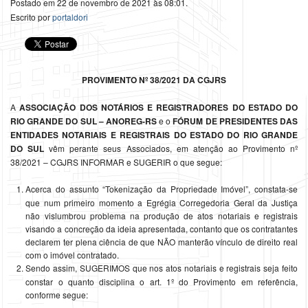
Postado em 22 de novembro de 2021 às 08:01.
Escrito por
portaldori
PROVIMENTO Nº 38/2021 DA CGJRS
A
ASSOCIAÇÃO DOS NOTÁRIOS E REGISTRADORES DO ESTADO DO
RIO GRANDE DO SUL – ANOREG-RS
e o
FÓRUM DE PRESIDENTES DAS
ENTIDADES NOTARIAIS E REGISTRAIS DO ESTADO DO RIO GRANDE
DO SUL
vêm perante seus Associados, em atenção ao Provimento nº
38/2021 – CGJRS INFORMAR e SUGERIR o que segue:
Acerca do assunto “Tokenização da Propriedade Imóvel”, constata-se
que num primeiro momento a Egrégia Corregedoria Geral da Justiça
não vislumbrou problema na produção de atos notariais e registrais
visando a concreção da ideia apresentada, contanto que os contratantes
declarem ter plena ciência de que NÃO manterão vínculo de direito real
com o imóvel contratado.
Sendo assim, SUGERIMOS que nos atos notariais e registrais seja feito
constar o quanto disciplina o art. 1º do Provimento em referência,
conforme segue: