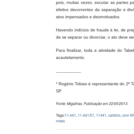
pois, muitas vezes, escutar as partes
efeitos decorrentes da separação e divór
atos impensados e desmotivados.
Havendo indícios de fraude à lei, de pr
de se separar ou divorciar, o ato deve se
Para finalizar, toda a atividade do Ta
acautelamento.
____________
* Rogério Tobias é representante do
2º T
SP.
Fonte: Migalhas. Publicação em 22/05/2013.
Tags:
11.441
,
11.441/07
,
11441
,
cartório
,
com fil
notas