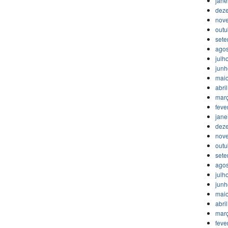
jane
dez
nov
outu
set
agos
julh
jun
mai
abri
mar
feve
jane
dez
nov
outu
set
agos
julh
jun
mai
abri
mar
feve