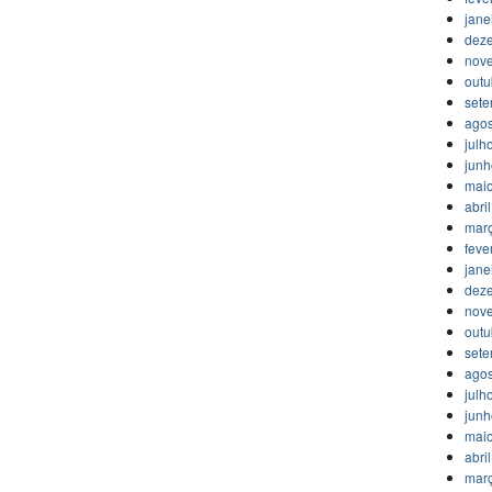
jane
dez
nov
outu
set
agos
julh
jun
mai
abri
mar
feve
jane
dez
nov
outu
set
agos
julh
jun
mai
abri
mar