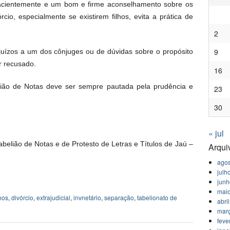
 pacientemente e um bom e firme aconselhamento sobre os
cio, especialmente se existirem filhos, evita a prática de
2
9
ejuízos a um dos cônjuges ou de dúvidas sobre o propósito
r recusado.
16
belião de Notas deve ser sempre pautada pela prudência e
23
30
« jul
abelião de Notas e de Protesto de Letras e Títulos de Jaú –
Arqui
agos
julh
jun
mai
hos
,
divórcio
,
extrajudicial
,
invnetário
,
separação
,
tabelionato de
abri
mar
feve