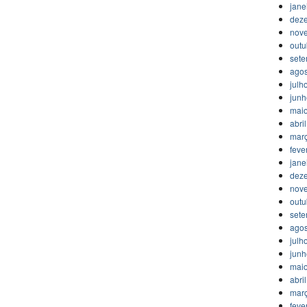
jane
dez
nov
outu
set
agos
julh
jun
mai
abri
mar
feve
jane
dez
nov
outu
set
agos
julh
jun
mai
abri
mar
feve