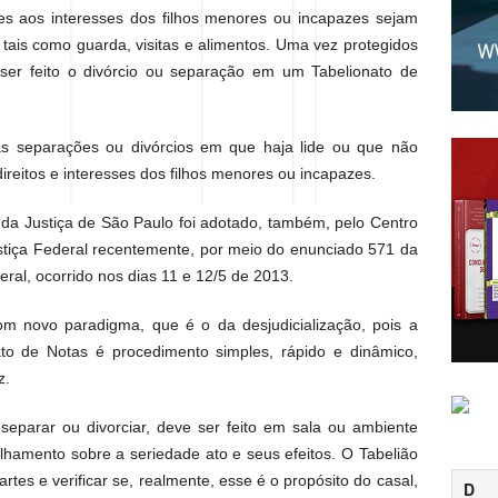
es aos interesses dos filhos menores ou incapazes sejam
, tais como guarda, visitas e alimentos. Uma vez protegidos
de ser feito o divórcio ou separação em um Tabelionato de
 as separações ou divórcios em que haja lide ou que não
direitos e interesses dos filhos menores ou incapazes.
 da Justiça de São Paulo foi adotado, também, pelo Centro
stiça Federal recentemente, por meio do enunciado 571 da
deral, ocorrido nos dias 11 e 12/5 de 2013.
om novo paradigma, que é o da desjudicialização, pois a
ato de Notas é procedimento simples, rápido e dinâmico,
z.
eparar ou divorciar, deve ser feito em sala ou ambiente
lhamento sobre a seriedade ato e seus efeitos. O Tabelião
rtes e verificar se, realmente, esse é o propósito do casal,
D