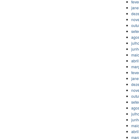
feve
jane
dez
nov
outu
set
agos
julh
jun
mai
abri
mar
feve
jane
dez
nov
outu
set
agos
julh
jun
mai
abri
mar