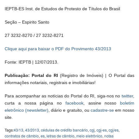
IEPTB-ES Inst. de Estudos de Protesto de Títulos do Brasil
Seção – Espirito Santo
27 3232-8270 / 27 3232-8271
Clique aqui para baixar o PDF do Provimento 43/2013
Fonte: IEPTB | 12/07/2013.
Publicação: Portal do RI
(Registro de Imóveis) | O Portal das
informações notariais, registrais e imobiliárias!
Para acompanhar as notícias do Portal do RI, siga-nos no
twitter
,
curta a nossa página no
facebook
, assine nosso
boletim
eletrônico (newsletter)
, diário e gratuito, ou
cadastre-se
em nosso
site.
Tags:
43/13
,
43/2013
,
cédulas de crédito bancário
,
cgj
,
cgj-es
,
cgj/es
,
contratos de câmbio
,
es
,
letras de câmbio
,
meio eletrônico
,
notas