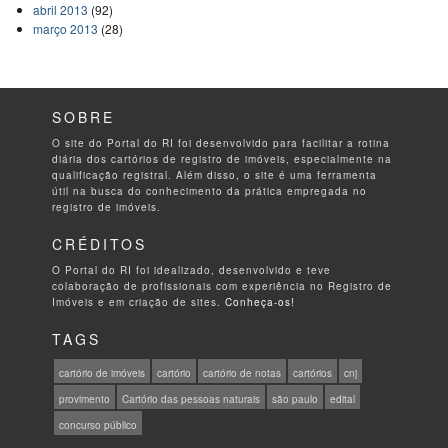
abril 2013
(92)
março 2013
(28)
SOBRE
O site do Portal do RI foi desenvolvido para facilitar a rotina
diária dos cartórios de registro de imóveis, especialmente na
qualificação registral. Além disso, o site é uma ferramenta
útil na busca do conhecimento da prática empregada no
registro de imóveis.
CRÉDITOS
O Portal do RI foi idealizado, desenvolvido e teve
colaboração de profissionais com experiência no Registro de
Imóveis e em criação de sites.
Conheça-os!
TAGS
cartório de imóveis
cartório
cartório de notas
cartórios
cnj
provimento
Cartório das pessoas naturais
são paulo
edital
concurso público