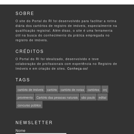
SOBRE
O site do Portal do RI foi desenvolvido para facilitar a rotina
diária dos cartórios de registro de imóveis, especialmente na
qualificação registral. Além disso, o site é uma ferramenta
útil na busca do conhecimento da prática empregada no
registro de imóveis.
CRÉDITOS
O Portal do RI foi idealizado, desenvolvido e teve
colaboração de profissionais com experiência no Registro de
Imóveis e em criação de sites.
Conheça-os!
TAGS
cartório de imóveis
cartório
cartório de notas
cartórios
cnj
provimento
Cartório das pessoas naturais
são paulo
edital
concurso público
NEWSLETTER
Nome