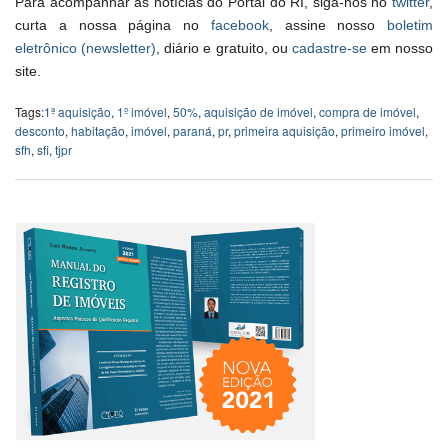
Para acompanhar as notícias do Portal do RI, siga-nos no
twitter
,
curta a nossa página no
facebook
, assine nosso
boletim
eletrônico (newsletter)
, diário e gratuito, ou
cadastre-se
em nosso
site.
Tags:
1ª aquisição
,
1º imóvel
,
50%
,
aquisição de imóvel
,
compra de imóvel
,
desconto
,
habitação
,
imóvel
,
paraná
,
pr
,
primeira aquisição
,
primeiro imóvel
,
sfh
,
sfi
,
tjpr