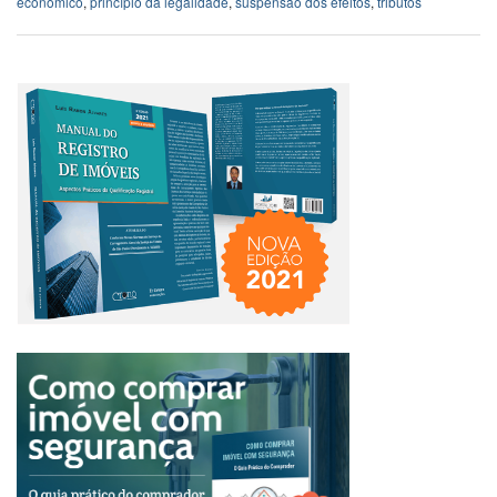
econômico
,
princípio da legalidade
,
suspensão dos efeitos
,
tributos