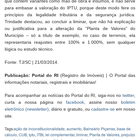
que contém variantes como mão de obra e insumos, e não serve
para embasar a valoração do IPTU, porque deste modo fere os
princípios da legalidade tributária e da segurança jurídica.
Trindade destacou, ao concluir a liminar, que não há explicação
ou justificativa para a alteração da “Planta de Valores" do
Município – só a título de exemplo, no caso de terrenos, ela
representaria reajustes entre 100% e 1.000%, sem qualquer
lógica ou estudo técnico.
Fonte: TJ/SC | 21/03/2014.
Publicação: Portal do RI
(Registro de Imóveis) | O Portal das
informações notariais, registrais e imobiliárias!
Para acompanhar as notícias do Portal do RI, siga-nos no
twitter
,
curta a nossa página no
facebook
, assine nosso
boletim
eletrônico (newsletter)
, diário e gratuito, ou
cadastre-se
em nosso
site.
Tags:
ação de inconstitucionalidade
,
aumento
,
Balneário Piçarras
,
base de
cálculo
,
CUB
,
iptu
,
ITBI
,
lei complementar
,
liminar
,
Planta de Valores
,
prejuízo