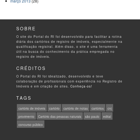
março 2013
(28)
SOBRE
O site do Portal do RI foi desenvolvido para facilitar a rotina
diária dos cartórios de registro de imóveis, especialmente na
qualificação registral. Além disso, o site é uma ferramenta
útil na busca do conhecimento da prática empregada no
registro de imóveis.
CRÉDITOS
O Portal do RI foi idealizado, desenvolvido e teve
colaboração de profissionais com experiência no Registro de
Imóveis e em criação de sites.
Conheça-os!
TAGS
cartório de imóveis
cartório
cartório de notas
cartórios
cnj
provimento
Cartório das pessoas naturais
são paulo
edital
concurso público