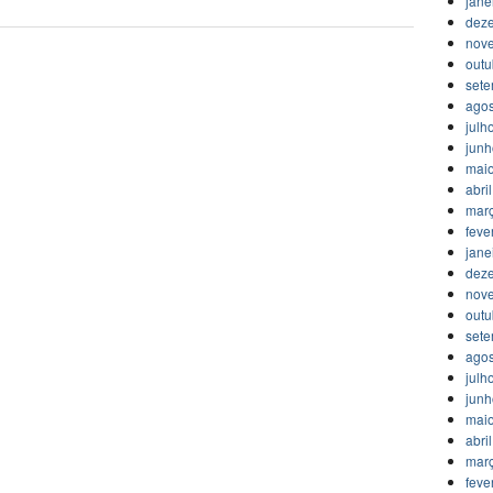
jane
dez
nov
outu
set
agos
julh
jun
mai
abri
mar
feve
jane
dez
nov
outu
set
agos
julh
jun
mai
abri
mar
feve