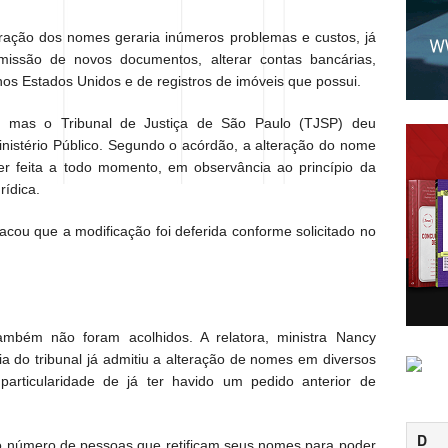
ração dos nomes geraria inúmeros problemas e custos, já
emissão de novos documentos, alterar contas bancárias,
nos Estados Unidos e de registros de imóveis que possui.
, mas o Tribunal de Justiça de São Paulo (TJSP) deu
inistério Público. Segundo o acórdão, a alteração do nome
r feita a todo momento, em observância ao princípio da
rídica.
cou que a modificação foi deferida conforme solicitado no
mbém não foram acolhidos. A relatora, ministra Nancy
ia do tribunal já admitiu a alteração de nomes em diversos
particularidade de já ter havido um pedido anterior de
D
 o número de pessoas que retificam seus nomes para poder