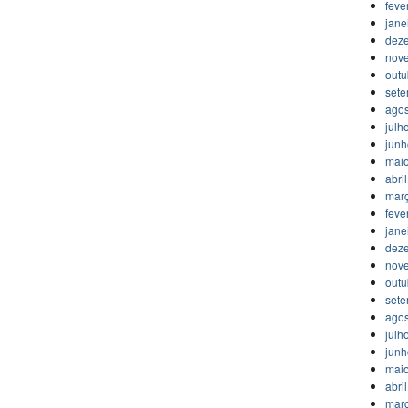
feve
jane
dez
nov
outu
set
agos
julh
jun
mai
abri
mar
feve
jane
dez
nov
outu
set
agos
julh
jun
mai
abri
mar