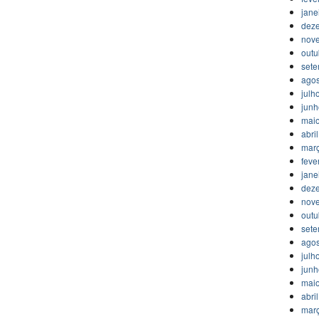
jane
dez
nov
outu
set
agos
julh
jun
mai
abri
mar
feve
jane
dez
nov
outu
set
agos
julh
jun
mai
abri
mar