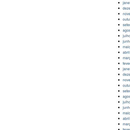
jane
dez
nov
outu
set
agos
julh
jun
mai
abri
mar
feve
jane
dez
nov
outu
set
agos
julh
jun
mai
abri
mar
feve