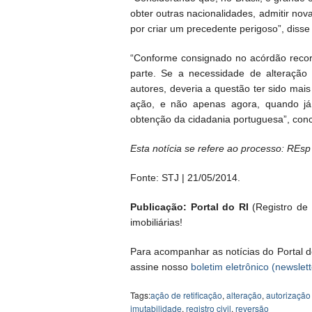
obter outras nacionalidades, admitir nov
por criar um precedente perigoso”, disse 
“Conforme consignado no acórdão recorr
parte. Se a necessidade de alteração
autores, deveria a questão ter sido mai
ação, e não apenas agora, quando já 
obtenção da cidadania portuguesa”, concl
Esta notícia se refere ao processo: REs
Fonte: STJ | 21/05/2014.
Publicação: Portal do RI
(Registro de I
imobiliárias!
Para acompanhar as notícias do Portal d
assine nosso
boletim eletrônico (newslett
Tags:
ação de retificação
,
alteração
,
autorização 
imutabilidade
,
registro civil
,
reversão