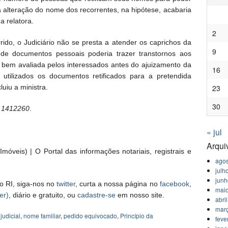
a alteração do nome dos recorrentes, na hipótese, acabaria
a relatora.
2
ido, o Judiciário não se presta a atender os caprichos da
9
 de documentos pessoais poderia trazer transtornos aos
s bem avaliada pelos interessados antes do ajuizamento da
16
utilizados os documentos retificados para a pretendida
uiu a ministra.
23
30
p 1412260
.
« jul
Arqui
móveis) | O Portal das informações notariais, registrais e
agos
julh
jun
o RI, siga-nos no
twitter
, curta a nossa página no
facebook
,
mai
er)
, diário e gratuito, ou
cadastre-se
em nosso site.
abri
mar
judicial
,
nome familiar
,
pedido equivocado
,
Princípio da
feve