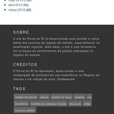
abril 2013
(92)
março 2013
(28)
SOBRE
O site do Portal do RI foi desenvolvido para facilitar a rotina
diária dos cartórios de registro de imóveis, especialmente na
qualificação registral. Além disso, o site é uma ferramenta
útil na busca do conhecimento da prática empregada no
registro de imóveis.
CRÉDITOS
O Portal do RI foi idealizado, desenvolvido e teve
colaboração de profissionais com experiência no Registro de
Imóveis e em criação de sites.
Conheça-os!
TAGS
cartório de imóveis
cartório
cartório de notas
cartórios
cnj
provimento
Cartório das pessoas naturais
são paulo
edital
concurso público