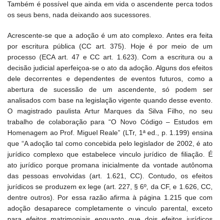
Também é possível que ainda em vida o ascendente perca todos
os seus bens, nada deixando aos sucessores.
Acrescente-se que a adoção é um ato complexo. Antes era feita
por escritura pública (CC art. 375). Hoje é por meio de um
processo (ECA art. 47 e CC art. 1.623). Com a escritura ou a
decisão judicial aperfeiçoa-se o ato da adoção. Alguns dos efeitos
dele decorrentes e dependentes de eventos futuros, como a
abertura de sucessão de um ascendente, só podem ser
analisados com base na legislação vigente quando desse evento.
O magistrado paulista Artur Marques da Silva Filho, no seu
trabalho de colaboração para “O Novo Código – Estudos em
Homenagem ao Prof. Miguel Reale” (LTr, 1ª ed., p. 1.199) ensina
que “A adoção tal como concebida pelo legislador de 2002, é ato
jurídico complexo que estabelece vinculo jurídico de filiação. É
ato jurídico porque promana inicialmente da vontade autônoma
das pessoas envolvidas (art. 1.621, CC). Contudo, os efeitos
jurídicos se produzem ex lege (art. 227, § 6º, da CF, e 1.626, CC,
dentre outros). Por essa razão afirma à página 1.215 que com
adoção desaparece completamente o vinculo parental, exceto
para efeitos matrimoniais enquanto que dois efeitos jurídicos