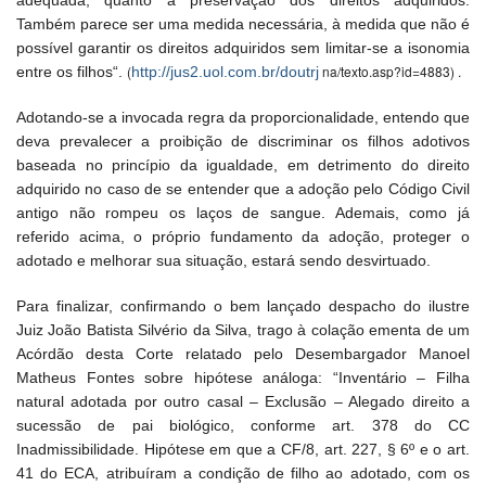
adequada, quanto à preservação dos direitos adquiridos.
Também parece ser uma medida necessária, à medida que não é
possível garantir os direitos adquiridos sem limitar-se a isonomia
(
na/texto.asp?id=4883) .
entre os filhos“.
http://jus2.uol.com.br/doutrj
Adotando-se a invocada regra da proporcionalidade, entendo que
deva prevalecer a proibição de discriminar os filhos adotivos
baseada no princípio da igualdade, em detrimento do direito
adquirido no caso de se entender que a adoção pelo Código Civil
antigo não rompeu os laços de sangue. Ademais, como já
referido acima, o próprio fundamento da adoção, proteger o
adotado e melhorar sua situação, estará sendo desvirtuado.
Para finalizar, confirmando o bem lançado despacho do ilustre
Juiz João Batista Silvério da Silva, trago à colação ementa de um
Acórdão desta Corte relatado pelo Desembargador Manoel
Matheus Fontes sobre hipótese análoga: “Inventário – Filha
natural adotada por outro casal – Exclusão – Alegado direito a
sucessão de pai biológico, conforme art. 378 do CC
Inadmissibilidade. Hipótese em que a CF/8, art. 227, § 6º e o art.
41 do ECA, atribuíram a condição de filho ao adotado, com os