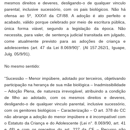
mesmos direitos e deveres, desligando-o de qualquer vinculo
parental, inclusive sucessório, com os pais biológicos. Não há
ofensa ao 5º, XXXVI da CF/88. A adoção é ato perfeito e
acabado, válido porque celebrado por meio de escritura pública,
única forma viável, segundo a legislação da época. Não
necessita, para valer, de sentença judicial transitada em julgado,
come atualmente previsto para as adoções de criança e
adolescentes (art. 47 da Lei 8.069/90)”. (AI 157.262/1, Iguape,
Julg. 05/9/91).
No mesmo sentido:
“Sucessão – Menor impúbere, adotado por terceiros, objetivando
participação na herança de sua mãe biológica – Inadmissibilidade
– Adoção Plena, de natureza irrevogável, atribuindo a condição
de filho ao adotado, com os mesmos direitos e deveres,
desligando-o de qualquer vinculo parental, inclusive sucessório,
com os genitores biológicos – Caracterização – O art. 378 do CC
não abrange a adoção do menor impúbere e é incompatível com
o Estatuto da Criança e do Adolescente (Lei n°. 8.069/90, art. 41
e 48) e com os preceitos do art. 227 da CF – Recurso não