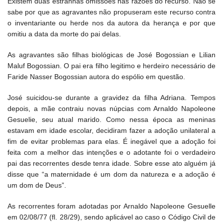
Existem duas estranhas omissões nas razões do recurso. Não se
sabe por que as agravantes não propuseram este recurso contra
o inventariante ou herde nos da autora da herança e por que
omitiu a data da morte do pai delas.
As agravantes são filhas biológicas de José Bogossian e Lilian
Maluf Bogossian. O pai era filho legitimo e herdeiro necessário de
Faride Nasser Bogossian autora do espólio em questão.
José suicidou-se durante a gravidez da filha Adriana. Tempos
depois, a mãe contraiu novas núpcias com Arnaldo Napoleone
Gesuelie, seu atual marido. Como nessa época as meninas
estavam em idade escolar, decidiram fazer a adoção unilateral a
fim de evitar problemas para elas. É inegável que a adoção foi
feita com a melhor das intenções e o adotante foi o verdadeiro
pai das recorrentes desde tenra idade. Sobre esse ato alguém já
disse que “a maternidade é um dom da natureza e a adoção é
um dom de Deus”.
As recorrentes foram adotadas por Arnaldo Napoleone Gesuelle
em 02/08/77 (fl. 28/29), sendo aplicável ao caso o Código Civil de