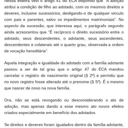
Nessa esteira veio o artigo 41 do ECA dispondo que “A adoção
atribui a condição de filho ao adotado, com os mesmos direitos e
deveres, inclusive sucessórios, desligando-o de qualquer vinculo
com pais e parentes, salvo os impedimentos matrimoniais“. No
aspecto da sucessão, que interessa aqui, o parágrafo segundo
ainda acrescentou que “É recíproco o direito sucessório entre o
adotado, seus descendentes, o adotante, seus ascendentes,
descendentes e colaterais até o quarto grau, observada a ordem
de vocação hereditária“.
Aquela integração e igualdade do adotado com a família adotante
passou a ser de tal grau que o artigo 47 do ECA mandou
cancelar o registro de nascimento original (§ 2º) e permitiu que
no novo registro fosse alterado até o prenome (§ 5º). É o mesmo
que nascer de novo na nova família.
Ora, não se está revogando ou desconsiderando o ato de
adoção, mas apenas dando a esse mesmo ato novos efeitos
criados especialmente em benefício dos adotados.
Se direitos e deveres foram igualados dentro da família adotante,