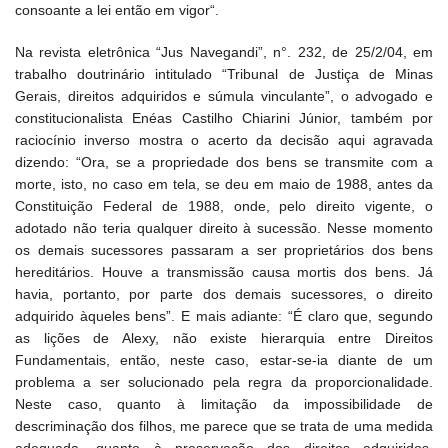
consoante a lei então em vigor“.
Na revista eletrônica “Jus Navegandi”, n°. 232, de 25/2/04, em
trabalho doutrinário intitulado “Tribunal de Justiça de Minas
Gerais, direitos adquiridos e súmula vinculante”, o advogado e
constitucionalista Enéas Castilho Chiarini Júnior, também por
raciocínio inverso mostra o acerto da decisão aqui agravada
dizendo: “Ora, se a propriedade dos bens se transmite com a
morte, isto, no caso em tela, se deu em maio de 1988, antes da
Constituição Federal de 1988, onde, pelo direito vigente, o
adotado não teria qualquer direito à sucessão. Nesse momento
os demais sucessores passaram a ser proprietários dos bens
hereditários. Houve a transmissão causa mortis dos bens. Já
havia, portanto, por parte dos demais sucessores, o direito
adquirido àqueles bens”. E mais adiante: “É claro que, segundo
as lições de Alexy, não existe hierarquia entre Direitos
Fundamentais, então, neste caso, estar-se-ia diante de um
problema a ser solucionado pela regra da proporcionalidade.
Neste caso, quanto à limitação da impossibilidade de
descriminação dos filhos, me parece que se trata de uma medida