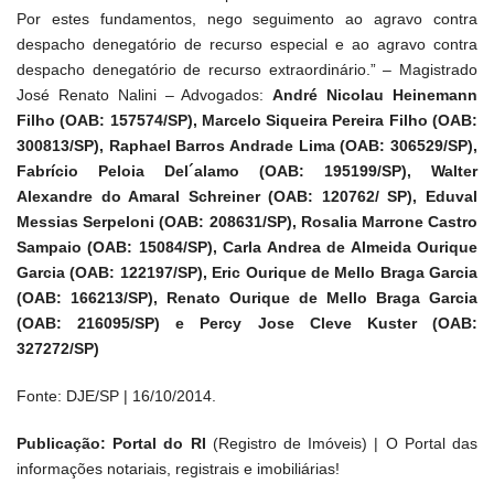
Por estes fundamentos, nego seguimento ao agravo contra
despacho denegatório de recurso especial e ao agravo contra
despacho denegatório de recurso extraordinário.” – Magistrado
José Renato Nalini – Advogados:
André Nicolau Heinemann
Filho (OAB: 157574/SP), Marcelo Siqueira Pereira Filho (OAB:
300813/SP), Raphael Barros Andrade Lima (OAB: 306529/SP),
Fabrício Peloia Del´alamo (OAB: 195199/SP), Walter
Alexandre do Amaral Schreiner (OAB: 120762/ SP), Eduval
Messias Serpeloni (OAB: 208631/SP), Rosalia Marrone Castro
Sampaio (OAB: 15084/SP), Carla Andrea de Almeida Ourique
Garcia (OAB: 122197/SP), Eric Ourique de Mello Braga Garcia
(OAB: 166213/SP), Renato Ourique de Mello Braga Garcia
(OAB: 216095/SP) e Percy Jose Cleve Kuster (OAB:
327272/SP)
Fonte: DJE/SP | 16/10/2014.
Publicação: Portal do RI
(Registro de Imóveis) | O Portal das
informações notariais, registrais e imobiliárias!