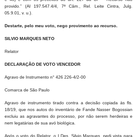
provido.” (AI 197.547.4/4, 7ª Câm., Rel. Leite Cintra, Julg.
05.9.01, v. u.).
Destarte, pelo meu voto, nego provimento ao recurso.
SILVIO MARQUES NETO
Relator
DECLARAÇÃO DE VOTO VENCEDOR
Agravo de Instrumento n° 426 226-4/2-00
Comarca de São Paulo
Agravo de instrumento tirado contra a decisão copiada às fls.
18/19, que nos autos do inventário de Fande Nasser Bogossian
excluiu as agravantes do processo, por não serem herdeiras e
nem legatárias de sua avó biológica.
Após o voto do Relator, o I Des. Silvio Marques, pedi vista para