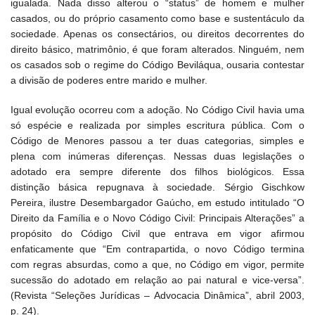
igualada. Nada disso alterou o “status” de homem e mulher
casados, ou do próprio casamento como base e sustentáculo da
sociedade. Apenas os consectários, ou direitos decorrentes do
direito básico, matrimônio, é que foram alterados. Ninguém, nem
os casados sob o regime do Código Beviláqua, ousaria contestar
a divisão de poderes entre marido e mulher.
Igual evolução ocorreu com a adoção. No Código Civil havia uma
só espécie e realizada por simples escritura pública. Com o
Código de Menores passou a ter duas categorias, simples e
plena com inúmeras diferenças. Nessas duas legislações o
adotado era sempre diferente dos filhos biológicos. Essa
distinção básica repugnava à sociedade. Sérgio Gischkow
Pereira, ilustre Desembargador Gaúcho, em estudo intitulado “O
Direito da Família e o Novo Código Civil: Principais Alterações” a
propósito do Código Civil que entrava em vigor afirmou
enfaticamente que “Em contrapartida, o novo Código termina
com regras absurdas, como a que, no Código em vigor, permite
sucessão do adotado em relação ao pai natural e vice-versa”.
(Revista “Seleções Jurídicas – Advocacia Dinâmica”, abril 2003,
p. 24).