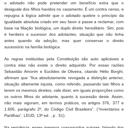
o adotado não pode pretender um benefício extra que o
desiguale dos filhos havidos no casamento. É um contra censo, e
repugna à lógica admitir que o adotado quebre o princípio da
igualdade absoluta criado em seu favor e passe a reclamar, com
base na filiação biológica, um duplo direito hereditário. Sim, pois
é herdeiro e sucessor dos adotantes, situação que não tinha
antes quando da adoção, mas quer conservar o direito
sucessório na família biológica.
As regras instituídas pela Constituição são auto aplicáveis e
contra elas não existe o direito adquirido. Por essas razões
Sebastião Amorim e Euclides de Oliveira, citando Hélio Borghi,
afirmam que “fica absolutamente revogada a distinção anterior,
situação altamente injusta, como referido, passando tais filhos a
terem os mesmos direitos, vale dizer, em iguais proporções como
os outros filhos do adotante, quanto à sucessão deste. Assim,
não mais vigoram, em termos práticos, os artigos 376, 377 e
1.605, parágrafo 2º, do Código Civil Brasileiro“. (“Inventários e
Partilhas”, LEUD, 13ª ed. , p . 51).
Na seqüência, esses mesmos consagrados autores, falando dos