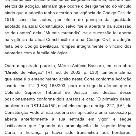
efeitos da adoção, afirmam que ocorre o desligamento do vinculo
ainda que a adoção tenha ocorrido na vigência do Código Civil de
1916, caso dos autos, por efeito do principio da igualdade
adotado na atual Constituição, salvo “se a abertura da sucessão
se deu antes” dela. “Mutatis mutandis”, se a sucessão foi aberta
na vigência da atual Constituição e atual Código Civil, a adoção
feita pelo Código Beviláqua rompeu integralmente o vinculo dos
adotados com a família biológica.
Outro magistrado paulista, Márcio Antônio Boscaro, em sua obra
“Direito de Filiação” (RT; ed. de 2002, p. 133), também afirma
que esse é o entendimento aceito nesta Corte conforme Acórdão
inserto em JTJ (LEX) 165/203, para em seguida afirmar que o
Colendo Superior Tribunal de Justiça não destoa desse
posicionamento conforme dois arestos e cita: “O primeiro deles,
publicado na RSTJ 44/150, estabeleceu que o artigo 227, § 6º, da
Constituição Federal não poderia ser aplicado a uma sucessão já
aberta anteriormente à sua entrada em vigor” e segue
justificando que “quando da promulgação da vigente Magna
Carta, a herança já havia sido transmitida aos herdeiros,