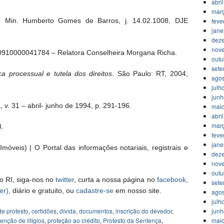
abri
mar
feve
in. Humberto Gomes de Barros, j. 14.02.1008, DJE
jane
dez
nov
0910000041784 – Relatora Conselheira Morgana Richa.
outu
set
ca processual e tutela dos direitos
. São Paulo: RT, 2004,
agos
julh
jun
. 31 – abril- junho de 1994, p. 291-196.
mai
abri
mar
3.
feve
jane
móveis) | O Portal das informações notariais, registrais e
dez
nov
outu
o RI, siga-nos no
twitter
, curta a nossa página no
facebook
,
set
er)
, diário e gratuito, ou
cadastre-se
em nosso site.
agos
julh
jun
de protesto
,
certidões
,
dívida
,
documentos
,
inscrição do devedor
,
mai
enção de litígios
,
proteção ao crédito
,
Protesto da Sentença
,