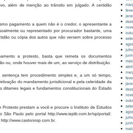
mar
ivo, além de menção ao trânsito em julgado. A certidão
feve
jane
dez
mesmo pagamento a quem não é o credor, o apresentante a
nov
ssoalmente ou representado por procurador bastante, uma
outu
rtidão ou cópia dos autos que não versem sobre processo
set
agos
julh
jun
nhamento a protesto, basta que remeta os documentos
mai
ião ou, onde houver mais de um, ao serviço de distribuição.
abri
mar
da sentença tem procedimento simples e, a um só tempo,
feve
etivação do mandamento jurisdicional e pela celeridade da
jane
 ditames legais e fundamentos constitucionais do Estado
dez
nov
outu
set
 Protesto prestam a você e procure o Instituto de Estudos
agos
 São Paulo pelo portal http://www.ieptb.com.br/sp/portal/.
julh
 http://www.castoriosp.com.br.
jun
mai