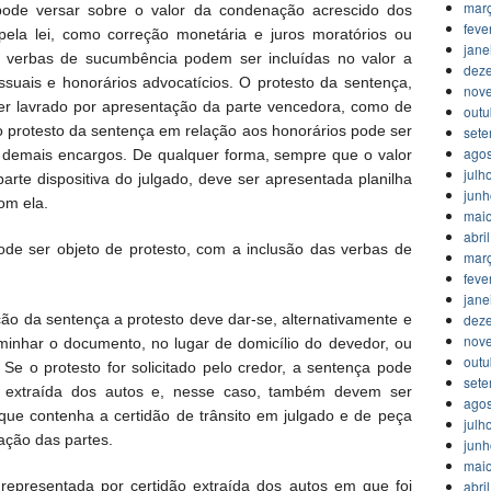
mar
pode versar sobre o valor da condenação acrescido dos
feve
pela lei, como correção monetária e juros moratórios ou
jane
verbas de sucumbência podem ser incluídas no valor a
dez
ssuais e honorários advocatícios. O protesto da sentença,
nov
ser lavrado por apresentação da parte vencedora, como de
outu
o protesto da sentença em relação aos honorários pode ser
set
agos
demais encargos. De qualquer forma, sempre que o valor
julh
parte dispositiva do julgado, deve ser apresentada planilha
jun
om ela.
mai
abri
e ser objeto de protesto, com a inclusão das verbas de
mar
feve
jane
dez
ão da sentença a protesto deve dar-se, alternativamente e
nov
aminhar o documento, no lugar de domicílio do devedor, ou
outu
Se o protesto for solicitado pelo credor, a sentença pode
set
a extraída dos autos e, nesse caso, também devem ser
agos
 que contenha a certidão de trânsito em julgado e de peça
julh
ação das partes.
jun
mai
abri
 representada por certidão extraída dos autos em que foi