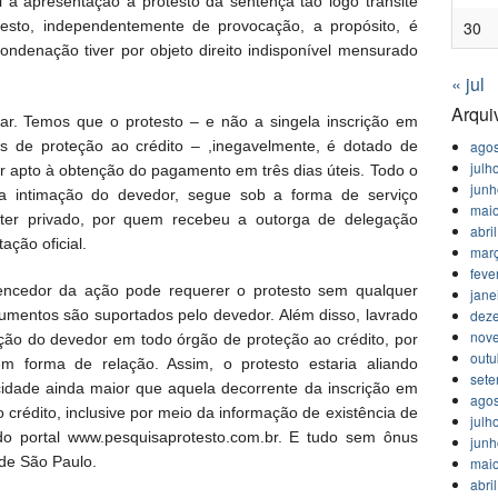
 à apresentação a protesto da sentença tão logo transite
sto, independentemente de provocação, a propósito, é
30
ndenação tiver por objeto direito indisponível mensurado
« jul
Arqui
ar. Temos que o protesto – e não a singela inscrição em
agos
s de proteção ao crédito – ,inegavelmente, é dotado de
julh
 apto à obtenção do pagamento em três dias úteis. Todo o
jun
o a intimação do devedor, segue sob a forma de serviço
mai
ter privado, por quem recebeu a outorga de delegação
abri
ação oficial.
mar
feve
vencedor da ação pode requerer o protesto sem qualquer
jane
dez
mentos são suportados pelo devedor. Além disso, lavrado
nov
rição do devedor em todo órgão de proteção ao crédito, por
outu
m forma de relação. Assim, o protesto estaria aliando
set
icidade ainda maior que aquela decorrente da inscrição em
agos
crédito, inclusive por meio da informação de existência de
julh
 do portal www.pesquisaprotesto.com.br. E tudo sem ônus
jun
de São Paulo.
mai
abri