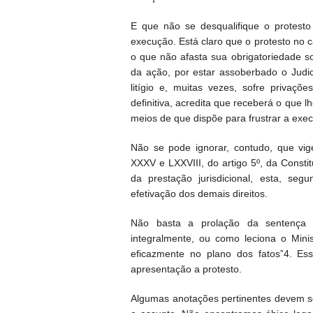
E que não se desqualifique o protesto
execução. Está claro que o protesto no c
o que não afasta sua obrigatoriedade soc
da ação, por estar assoberbado o Judi
litígio e, muitas vezes, sofre privaçõ
definitiva, acredita que receberá o que
meios de que dispõe para frustrar a exe
Não se pode ignorar, contudo, que vi
XXXV e LXXVIII, do artigo 5º, da Constit
da prestação jurisdicional, esta, se
efetivação dos demais direitos.
Não basta a prolação da sentença d
integralmente, ou como leciona o Minis
eficazmente no plano dos fatos”4. Es
apresentação a protesto.
Algumas anotações pertinentes devem se