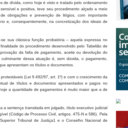
os de dívida, como hoje é visto e tratado pelo ordenamento
a sensível e positiva, teve seu procedimento alçado a meio
 de obrigações e prevenção de litígios, com importante
ário e, consequentemente, na concretização dos ideais de
za-se sua clássica função probatória – aquela expressa no
a finalidade do procedimento desenvolvido pelo Tabelião de
mprovação da falta de pagamento, aceite ou devolução do
o culminante dessa atuação é, sem dúvida, o pagamento,
que apresentam os títulos e documentos.
rotestáveis (Lei 9.492/97, art. 1º) e com o crescimento da
entual de títulos e documentos apresentados e pagos no
 hoje a quantidade de pagamentos é muito maior que a de
 a sentença transitada em julgado, título executivo judicial
igível (Código de Processo Civil, artigos. 475-N e 586). Pela
 o Superior Tribunal de Justiça1 e o Conselho Nacional de