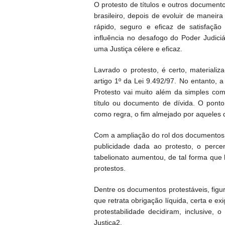
O protesto de títulos e outros document
brasileiro, depois de evoluir de maneir
rápido, seguro e eficaz de satisfação
influência no desafogo do Poder Judici
uma Justiça célere e eficaz.
Lavrado o protesto, é certo, materiali
artigo 1º da Lei 9.492/97. No entanto, 
Protesto vai muito além da simples co
título ou documento de dívida. O pont
como regra, o fim almejado por aqueles 
Com a ampliação do rol dos documentos p
publicidade dada ao protesto, o perc
tabelionato aumentou, de tal forma que
protestos.
Dentre os documentos protestáveis, figura
que retrata obrigação líquida, certa e ex
protestabilidade decidiram, inclusive,
Justiça2.