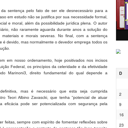
 da sentença pelo fato de ser ele desnecessário para a
aso em estudo não se justifica por sua necessidade formal,
ial e moral, além da possibilidade jurídica plena. O autor
ciário, não raramente aguarda durante anos a solução do
es materiais e morais severas. No final, com a sentença
 lhe é devido, mas normalmente o devedor emprega todos os
cução.
gem em nosso ordenamento, hoje positivados nos incisos
uição Federal, os princípios da celeridade e da efetividade
D
gundo Marinoni3, direito fundamental do qual depende a
efinitiva, mas é necessário que esta seja cumprida
2
tro Teori Albino Zavascki, que tenha “potencial de atuar
sa eficácia pode ser potencializada com segurança pela
9
16
r feitas, sempre com espírito de fomentar reflexões sobre
23