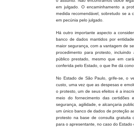
o assunto. Não encontramos óbice legal
em julgado. O encaminhamento a prote
medida recomendável, sobretudo se a co
em pecúnia pelo julgado.
Há outro importante aspecto a consider
banco de dados mantidos por entidade
maior segurança, com a vantagem de ser
procedimento para protesto, incluind
público prestado, mesmo que em cará
conferida pelo Estado, o que lhe dá conot
No Estado de São Paulo, grife-se, o 
custo, uma vez que as despesas e emolu
o protesto, um de seus efeitos é a insc
meio do fornecimento das certidões e
segurança, agilidade, e alcançaria publ
um único banco de dados de proteção ao 
protesto na base de consulta gratuita
para o apresentante, no caso do Estado 