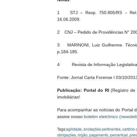
1 STJ – Resp. 750.805/RS – Rel. M
16.06.2009.
2 CNJ – Pedido de Providências N° 20
3 MARINONI, Luiz Guilherme.
Técni
p.184-185.
4 Revista de Informação Legislativa, v
Fonte: Jornal Carta Forense I 03/10/201
Publicação: Portal do RI
(Registro de I
imobiliárias!
Para acompanhar as notícias do Portal d
assine nosso
boletim eletrônico (newslett
Tags:
agilidade
,
anotações pertinentes
,
cartório 
obrigações
,
órgão
,
pagamento
,
percentual
,
prev