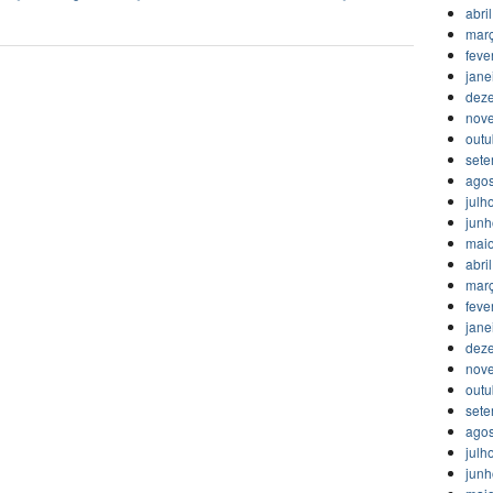
abri
mar
feve
jane
dez
nov
outu
set
agos
julh
jun
mai
abri
mar
feve
jane
dez
nov
outu
set
agos
julh
jun