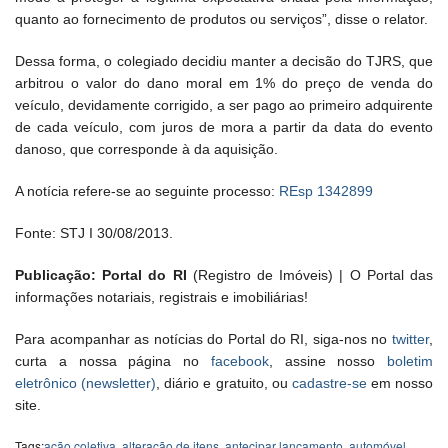
quanto ao fornecimento de produtos ou serviços”, disse o relator.
Dessa forma, o colegiado decidiu manter a decisão do TJRS, que
arbitrou o valor do dano moral em 1% do preço de venda do
veículo, devidamente corrigido, a ser pago ao primeiro adquirente
de cada veículo, com juros de mora a partir da data do evento
danoso, que corresponde à da aquisição.
A notícia refere-se
ao seguinte processo:
REsp 1342899
Fonte: STJ I 30/08/2013.
Publicação: Portal do RI
(Registro de Imóveis) | O Portal das
informações notariais, registrais e imobiliárias!
Para acompanhar as notícias do Portal do RI, siga-nos no
twitter
,
curta a nossa página no
facebook
, assine nosso
boletim
eletrônico (newsletter)
, diário e gratuito, ou
cadastre-se
em nosso
site.
Tags:
ação coletiva
,
alteração de itens
,
antecipar lançamento
,
automóvel
,