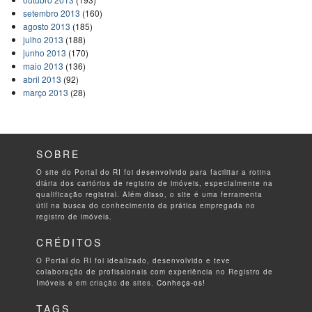
setembro 2013
(160)
agosto 2013
(185)
julho 2013
(188)
junho 2013
(170)
maio 2013
(136)
abril 2013
(92)
março 2013
(28)
SOBRE
O site do Portal do RI foi desenvolvido para facilitar a rotina
diária dos cartórios de registro de imóveis, especialmente na
qualificação registral. Além disso, o site é uma ferramenta
útil na busca do conhecimento da prática empregada no
registro de imóveis.
CRÉDITOS
O Portal do RI foi idealizado, desenvolvido e teve
colaboração de profissionais com experiência no Registro de
Imóveis e em criação de sites.
Conheça-os!
TAGS