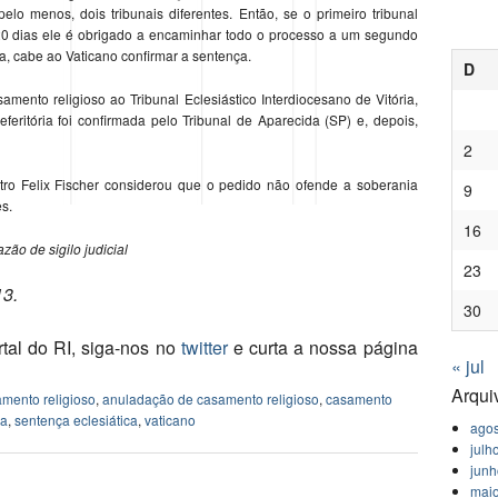
elo menos, dois tribunais diferentes. Então, se o primeiro tribunal
20 dias ele é obrigado a encaminhar todo o processo a um segundo
ia, cabe ao Vaticano confirmar a sentença.
D
amento religioso ao Tribunal Eclesiástico Interdiocesano de Vitória,
feritória foi confirmada pelo Tribunal de Aparecida (SP) e, depois,
2
tro Felix Fischer considerou que o pedido não ofende a soberania
9
s.
16
ão de sigilo judicial
23
13.
30
tal do RI, siga-nos no
twitter
e curta a nossa página
« jul
Arqui
mento religioso
,
anuladação de casamento religioso
,
casamento
ça
,
sentença eclesiática
,
vaticano
agos
julh
jun
mai