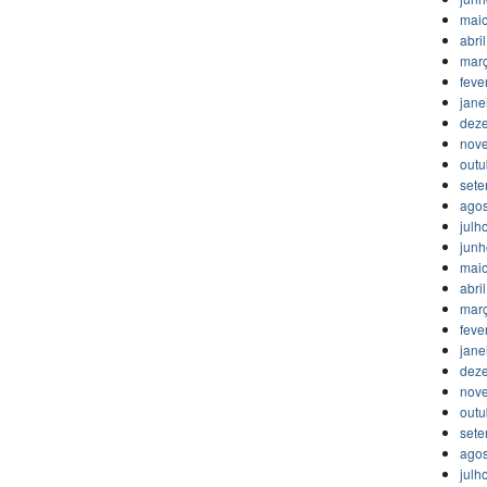
mai
abri
mar
feve
jane
dez
nov
outu
set
agos
julh
jun
mai
abri
mar
feve
jane
dez
nov
outu
set
agos
julh