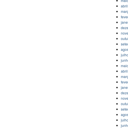
mai
abri
mar
feve
jane
dez
nov
outu
set
agos
julh
jun
mai
abri
mar
feve
jane
dez
nov
outu
set
agos
julh
jun