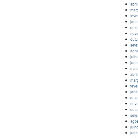
abri
mar
feve
jane
dez
nov
outu
set
agos
julh
jun
mai
abri
mar
feve
jane
dez
nov
outu
set
agos
julh
jun