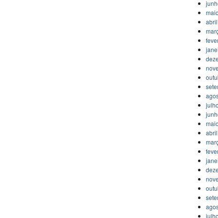
jun
mai
abri
mar
feve
jane
dez
nov
outu
set
agos
julh
jun
mai
abri
mar
feve
jane
dez
nov
outu
set
agos
julh