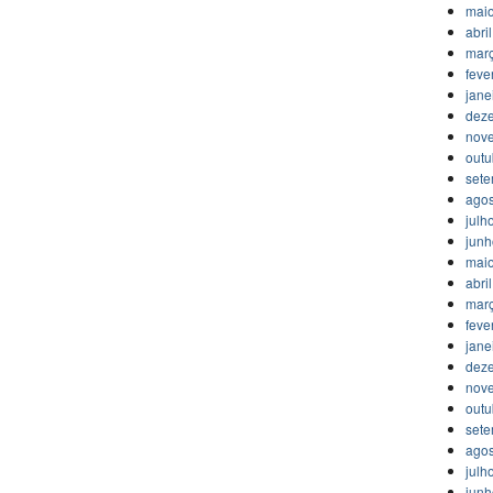
mai
abri
mar
feve
jane
dez
nov
outu
set
agos
julh
jun
mai
abri
mar
feve
jane
dez
nov
outu
set
agos
julh
jun