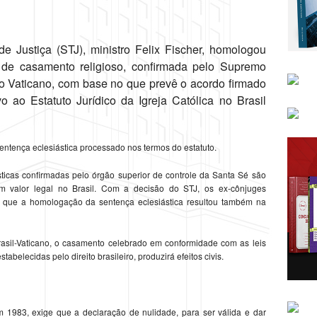
de Justiça (STJ), ministro Felix Fischer, homologou
 de casamento religioso, confirmada pelo Supremo
no Vaticano, com base no que prevê o acordo firmado
vo ao Estatuto Jurídico da Igreja Católica no Brasil
entença eclesiástica processado nos termos do estatuto.
ticas confirmadas pelo órgão superior de controle da Santa Sé são
êm valor legal no Brasil. Com a decisão do STJ, os ex-cônjuges
 que a homologação da sentença eclesiástica resultou também na
rasil-Vaticano, o casamento celebrado em conformidade com as leis
belecidas pelo direito brasileiro, produzirá efeitos civis.
 1983, exige que a declaração de nulidade, para ser válida e dar