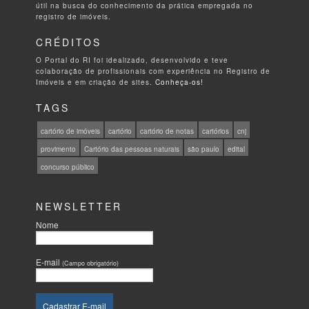
útil na busca do conhecimento da prática empregada no
registro de imóveis.
CRÉDITOS
O Portal do RI foi idealizado, desenvolvido e teve
colaboração de profissionais com experiência no Registro de
Imóveis e em criação de sites.
Conheça-os!
TAGS
cartório de imóveis
cartório
cartório de notas
cartórios
cnj
provimento
Cartório das pessoas naturais
são paulo
edital
concurso público
NEWSLETTER
Nome
E-mail
(Campo obrigatório)