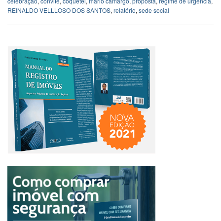
celebração
,
convite
,
coquetel
,
mario camargo
,
proposta
,
regime de urgência
,
REINALDO VELLLOSO DOS SANTOS
,
relatório
,
sede social