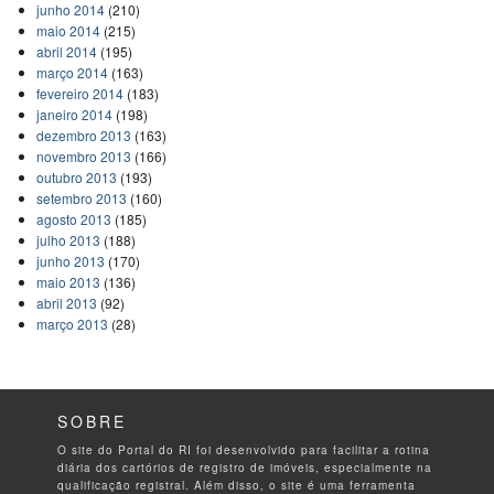
junho 2014
(210)
maio 2014
(215)
abril 2014
(195)
março 2014
(163)
fevereiro 2014
(183)
janeiro 2014
(198)
dezembro 2013
(163)
novembro 2013
(166)
outubro 2013
(193)
setembro 2013
(160)
agosto 2013
(185)
julho 2013
(188)
junho 2013
(170)
maio 2013
(136)
abril 2013
(92)
março 2013
(28)
SOBRE
O site do Portal do RI foi desenvolvido para facilitar a rotina
diária dos cartórios de registro de imóveis, especialmente na
qualificação registral. Além disso, o site é uma ferramenta