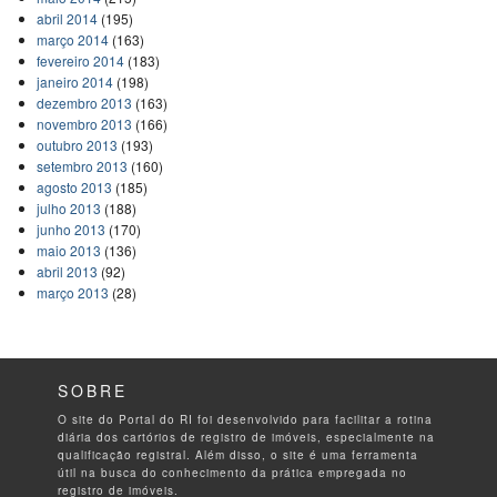
abril 2014
(195)
março 2014
(163)
fevereiro 2014
(183)
janeiro 2014
(198)
dezembro 2013
(163)
novembro 2013
(166)
outubro 2013
(193)
setembro 2013
(160)
agosto 2013
(185)
julho 2013
(188)
junho 2013
(170)
maio 2013
(136)
abril 2013
(92)
março 2013
(28)
SOBRE
O site do Portal do RI foi desenvolvido para facilitar a rotina
diária dos cartórios de registro de imóveis, especialmente na
qualificação registral. Além disso, o site é uma ferramenta
útil na busca do conhecimento da prática empregada no
registro de imóveis.