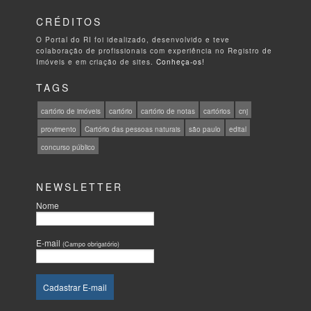
CRÉDITOS
O Portal do RI foi idealizado, desenvolvido e teve
colaboração de profissionais com experiência no Registro de
Imóveis e em criação de sites.
Conheça-os!
TAGS
cartório de imóveis
cartório
cartório de notas
cartórios
cnj
provimento
Cartório das pessoas naturais
são paulo
edital
concurso público
NEWSLETTER
Nome
E-mail
(Campo obrigatório)