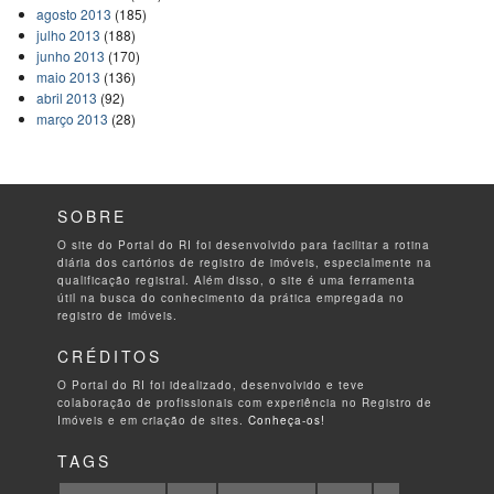
agosto 2013
(185)
julho 2013
(188)
junho 2013
(170)
maio 2013
(136)
abril 2013
(92)
março 2013
(28)
SOBRE
O site do Portal do RI foi desenvolvido para facilitar a rotina
diária dos cartórios de registro de imóveis, especialmente na
qualificação registral. Além disso, o site é uma ferramenta
útil na busca do conhecimento da prática empregada no
registro de imóveis.
CRÉDITOS
O Portal do RI foi idealizado, desenvolvido e teve
colaboração de profissionais com experiência no Registro de
Imóveis e em criação de sites.
Conheça-os!
TAGS