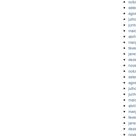
outu
set
agos
julh
jun
mai
abri
mar
feve
jane
dez
nov
outu
set
agos
julh
jun
mai
abri
mar
feve
jane
dez
nov