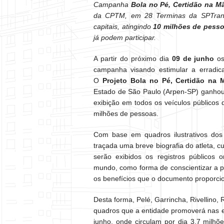
Campanha
Bola no Pé, Certidão na M
da CPTM, em 28 Terminas da SPTrans
capitais, atingindo
10 milhões de pesso
já podem participar.
A partir do próximo dia
09 de junho
os
campanha visando estimular a erradic
O
Projeto Bola no Pé, Certidão na 
Estado de São Paulo (Arpen-SP) ganhou
exibição em todos os veículos públicos
milhões de pessoas.
Com base em quadros ilustrativos dos
traçada uma breve biografia do atleta, c
serão exibidos os registros públicos 
mundo, como forma de conscientizar a p
os benefícios que o documento proporcio
Desta forma, Pelé, Garrincha, Rivellino,
quadros que a entidade promoverá nas e
junho, onde circulam por dia 3,7 milhõ