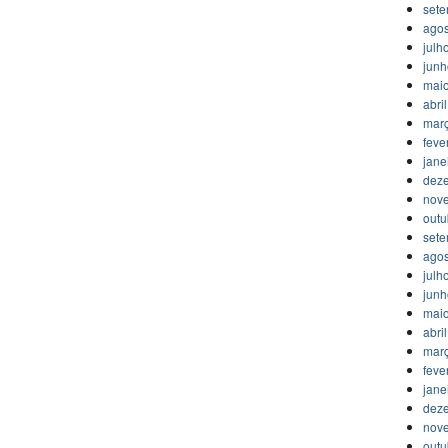
set
agos
julh
jun
mai
abri
mar
feve
jane
dez
nov
outu
set
agos
julh
jun
mai
abri
mar
feve
jane
dez
nov
outu