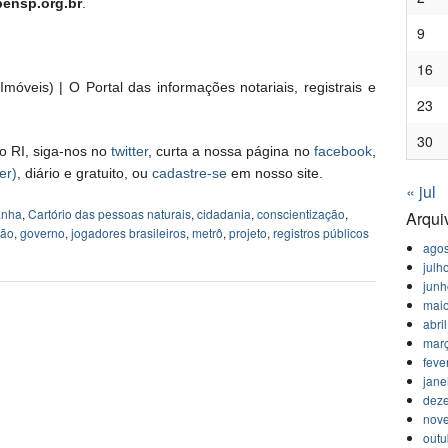
pensp.org.br
.
9
16
móveis) | O Portal das informações notariais, registrais e
23
30
o RI, siga-nos no
twitter
, curta a nossa página no
facebook
,
er)
, diário e gratuito, ou
cadastre-se
em nosso site.
« jul
anha
,
Cartório das pessoas naturais
,
cidadania
,
conscientização
,
Arqui
ção
,
governo
,
jogadores brasileiros
,
metrô
,
projeto
,
registros públicos
agos
julh
jun
mai
abri
mar
feve
jane
dez
nov
outu