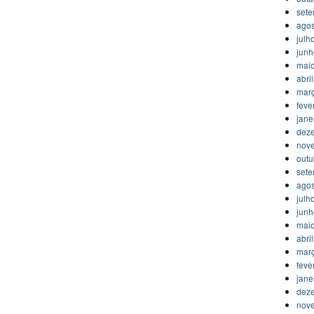
set
agos
julh
jun
mai
abri
mar
feve
jane
dez
nov
outu
set
agos
julh
jun
mai
abri
mar
feve
jane
dez
nov