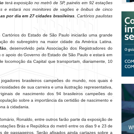
ão
terá exposição no metrô de SP, painéis em 92 estações
 e estará nos monitores de vagões e ônibus de cinco
as por dia em 27 cidades brasileiras
. Cartórios paulistas
 Cartórios do Estado de São Paulo iniciarão uma grande
ação do subregistro na maior cidade da América Latina.
Mão
, desenvolvido pela Associação dos Registradores do
 o apoio do Governo do Estado de São Paulo e estará em
 de locomoção da Capital que transportam, diariamente, 10
 jogadores brasileiros campeões do mundo, nos quais é
uriosidades de sua carreira e uma ilustração representativa,
originais de nascimento dos 94 brasileiros campeões do
opulação sobre a importância da certidão de nascimento e
na à cidadania.
 Romário, Ronaldo, entre outros farão parte da exposição de
stações Brás e República do metrô entre os dias 9 e 23 de
es de passageiros. Serão afixados ainda cartazes sobre a