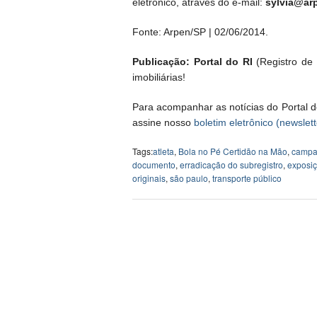
eletrônico, através do e-mail:
sylvia@ar
Fonte: Arpen/SP | 02/06/2014.
Publicação: Portal do RI
(Registro de I
imobiliárias!
Para acompanhar as notícias do Portal d
assine nosso
boletim eletrônico (newslett
Tags:
atleta
,
Bola no Pé Certidão na Mão
,
camp
documento
,
erradicação do subregistro
,
exposi
originais
,
são paulo
,
transporte público