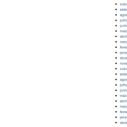
outu
set
agos
julh
jun
mai
abri
mar
feve
jane
dez
nov
outu
set
agos
julh
jun
mai
abri
mar
feve
jane
dez