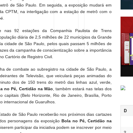
 metrô de São Paulo. Em seguida, a exposição mudará em
 da CPTM, na interligação com a estação de metrô com o
é.
e nas 92 estações da Companhia Paulista de Trens
opulação diária de 2,5 milhões de 22 municípios da Grande
da cidade de São Paulo, pelos quais passam 5 milhões de
azes da campanha de conscientização sobre a importância
o Cartório de Registro Civil.
a de combate ao subregistro na cidade de São Paulo, a
eirantes de Televisão, que veiculará peças animadas do
inuto dos de 150 trens do metrô das linhas azul, verde,
la no Pé, Certidão na Mão
, também estará nas telas dos
 capitais (Belo Horizonte, Rio de Janeiro, Brasília, Porto
to internacional de Guarulhos.
D
 Estado de São Paulo receberão nos próximos dias cartazes
 dos personagens da exposição
Bola no Pé, Certidão na
iserem participar da iniciativa podem se inscrever por meio
2