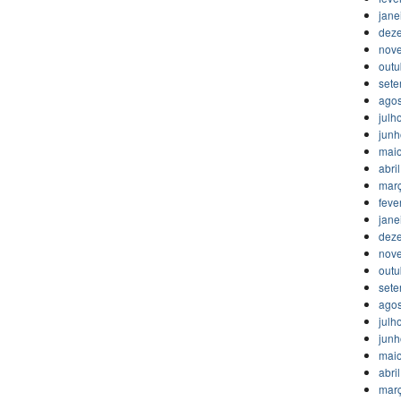
jane
dez
nov
outu
set
agos
julh
jun
mai
abri
mar
feve
jane
dez
nov
outu
set
agos
julh
jun
mai
abri
mar