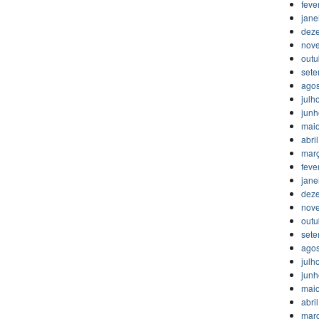
feve
jane
dez
nov
outu
set
agos
julh
jun
mai
abri
mar
feve
jane
dez
nov
outu
set
agos
julh
jun
mai
abri
mar