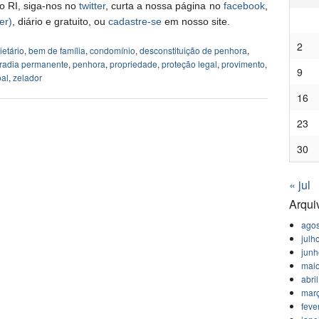
o RI, siga-nos no
twitter
, curta a nossa página no
facebook
,
er)
, diário e gratuito, ou
cadastre-se
em nosso site.
2
ietário
,
bem de família
,
condomínio
,
desconstituição de penhora
,
radia permanente
,
penhora
,
propriedade
,
proteção legal
,
provimento
,
9
oal
,
zelador
16
23
30
« jul
Arqui
agos
julh
jun
mai
abri
mar
feve