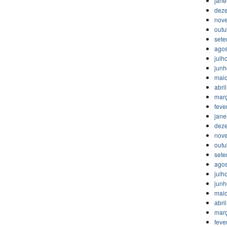
jane
dez
nov
outu
set
agos
julh
jun
mai
abri
mar
feve
jane
dez
nov
outu
set
agos
julh
jun
mai
abri
mar
feve