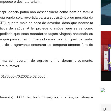
tampouco o desnaturariam.
urisprudência pátria não desconsidera como bem de família
cuja renda seja revertida para a subsistência ou moradia da
STJ), quanto mais no caso de devedor idoso que necessita
tivos de saúde. A lei protege o imóvel que serve como
pedindo que seus moradores façam viagens nacionais ou
 ou que passem algum período ausentes por qualquer outro
 fato de o agravante encontrar-se temporariamente fora do
urma conheceram do agravo e lhe deram provimento,
bre o imóvel.
o: 0178500-70.2002.5.02.0056.
móveis) | O Portal das informações notariais, registrais e
D