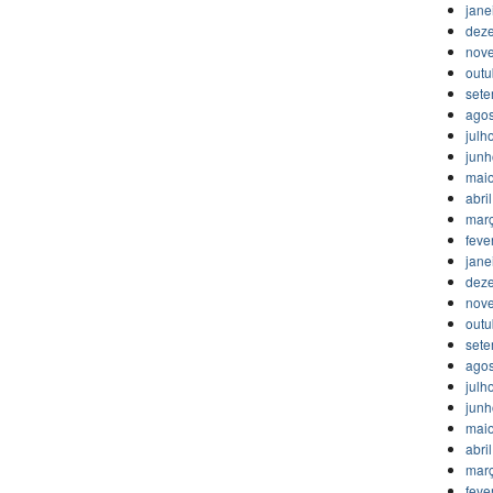
jane
dez
nov
outu
set
agos
julh
jun
mai
abri
mar
feve
jane
dez
nov
outu
set
agos
julh
jun
mai
abri
mar
feve