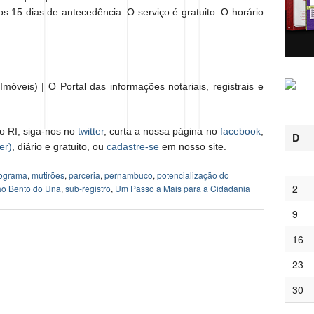
s 15 dias de antecedência. O serviço é gratuito. O horário
móveis) | O Portal das informações notariais, registrais e
o RI, siga-nos no
twitter
, curta a nossa página no
facebook
,
D
er)
, diário e gratuito, ou
cadastre-se
em nosso site.
ograma
,
mutirões
,
parceria
,
pernambuco
,
potencialização do
2
o Bento do Una
,
sub-registro
,
Um Passo a Mais para a Cidadania
9
16
23
30