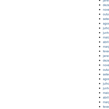
jane
dez
nov
outu
set
agos
julh
jun
mai
abri
mar
feve
jane
dez
nov
outu
set
agos
julh
jun
mai
abri
mar
feve