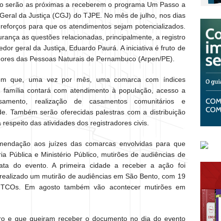
to serão as próximas a receberem o programa Um Passo a
Geral da Justiça (CGJ) do TJPE. No mês de julho, nos dias
reforços para que os atendimentos sejam potencializados.
urança as questões relacionadas, principalmente, a registro
gedor geral da Justiça, Eduardo Paurá. A iniciativa é fruto de
dores das Pessoas Naturais de Pernambuco (Arpen/PE).
em que, uma vez por mês, uma comarca com índices
e família contará com atendimento à população, acesso a
amento, realização de casamentos comunitários e
de. Também serão oferecidas palestras com a distribuição
 respeito das atividades dos registradores civis.
mendação aos juízes das comarcas envolvidas para que
 Pública e Ministério Público, mutirões de audiências de
ata do evento. A primeira cidade a receber a ação foi
realizado um mutirão de audiências em São Bento, com 19
21 TCOs. Em agosto também vão acontecer mutirões em
tro e que queiram receber o documento no dia do evento