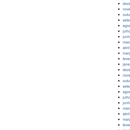
dez
nov
outu
set
agos
julh
jun
mai
abri
mar
feve
jane
dez
nov
outu
set
agos
julh
jun
mai
abri
mar
feve