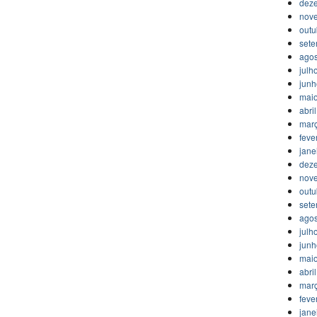
dez
nov
outu
set
agos
julh
jun
mai
abri
mar
feve
jane
dez
nov
outu
set
agos
julh
jun
mai
abri
mar
feve
jane