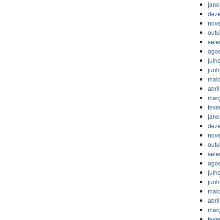
jane
dez
nov
outu
set
agos
julh
jun
mai
abri
mar
feve
jane
dez
nov
outu
set
agos
julh
jun
mai
abri
mar
feve