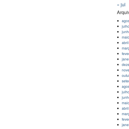
« jul
Arqui
agos
julh
jun
mai
abri
mar
feve
jane
dez
nov
outu
set
agos
julh
jun
mai
abri
mar
feve
jane