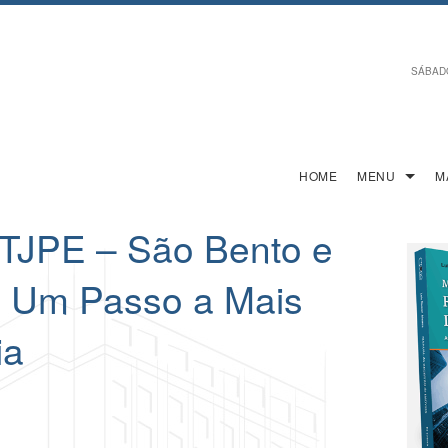
SÁBADO,
HOME
MENU
M
 TJPE – São Bento e
m Um Passo a Mais
ia