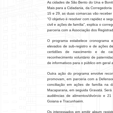
As cidades de São Bento do Una e Boni
Mais para a Cidadania, da Corregedoria 
15 e 29, as duas comarcas vão receber 
"O objetivo é resolver com rapidez e seg
civil e ações de família", explica o corre
parceria com a Associação dos Registra
O programa estabelece cronograma 
elevados de sub-registro e de ações d
certidões de nascimento e de cas
reconhecimento voluntário de paternida
de informativos para o público em geral a
Outra ação do programa envolve reco
promovam, em parceria com a Defensoria
conciliação em ações de família na d
Macaparana, em seguida Gravatá. Será 
audiências de alimentos/divórcio e 
Goiana e Tracunhaém.
Os interessados em emitir algum regis