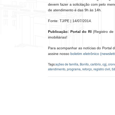
devem fazer a solicitação com pelo meno
de atendimento é das 9h às 14h.
Fonte: TJ/PE | 14/07/2014.
Publicação: Portal do RI
(Registro de I
imobiliárias!
Para acompanhar as notícias do Portal d
assine nosso
boletim eletrônico (newslett
Tags:
ações de família
,
Bonito
,
cartório
,
cgj
,
cron
atendimento
,
programa
,
reforço
,
registro civil
,
Sã