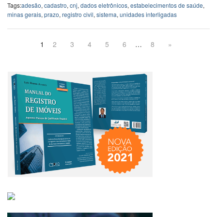
Tags:
adesão
,
cadastro
,
cnj
,
dados eletrônicos
,
estabelecimentos de saúde
,
minas gerais
,
prazo
,
registro civil
,
sistema
,
unidades interligadas
1
2
3
4
5
6
…
8
»