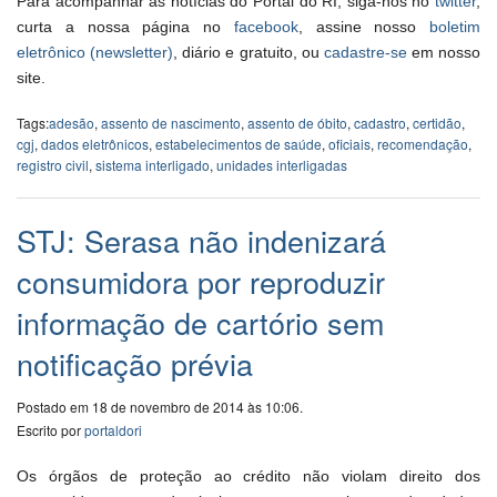
Para acompanhar as notícias do Portal do RI, siga-nos no
twitter
,
curta a nossa página no
facebook
, assine nosso
boletim
eletrônico (newsletter)
, diário e gratuito, ou
cadastre-se
em nosso
site.
Tags:
adesão
,
assento de nascimento
,
assento de óbito
,
cadastro
,
certidão
,
cgj
,
dados eletrônicos
,
estabelecimentos de saúde
,
oficiais
,
recomendação
,
registro civil
,
sistema interligado
,
unidades interligadas
STJ: Serasa não indenizará
consumidora por reproduzir
informação de cartório sem
notificação prévia
Postado em 18 de novembro de 2014 às 10:06.
Escrito por
portaldori
Os órgãos de proteção ao crédito não violam direito dos