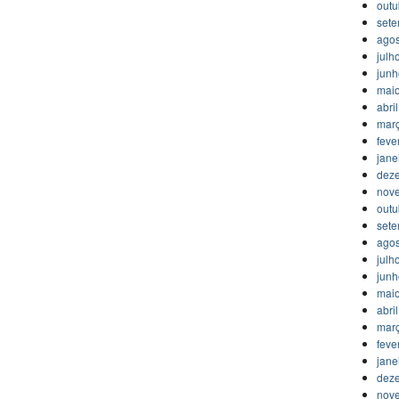
outu
set
agos
julh
jun
mai
abri
mar
feve
jane
dez
nov
outu
set
agos
julh
jun
mai
abri
mar
feve
jane
dez
nov