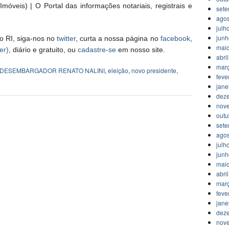
móveis) | O Portal das informações notariais, registrais e
set
agos
julh
jun
o RI, siga-nos no
twitter
, curta a nossa página no
facebook
,
mai
er)
, diário e gratuito, ou
cadastre-se
em nosso site.
abri
mar
DESEMBARGADOR RENATO NALINI
,
eleição
,
novo presidente
,
feve
jane
dez
nov
outu
set
agos
julh
jun
mai
abri
mar
feve
jane
dez
nov