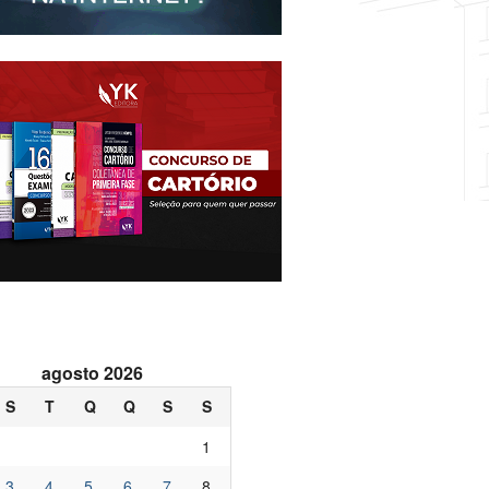
agosto 2026
S
T
Q
Q
S
S
1
3
4
5
6
7
8