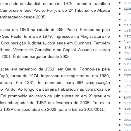
set
ia, com sede em Jundiaí, no ano de 1978. Também trabalhou
agos
Campinas e São Paulo. Foi juiz do 2º Tribunal de Alçada
julh
 desembargador desde 2005.
jun
mai
asceu em 1956 na cidade de São Paulo. Formou-se pela
abri
mar
e São Paulo, turma de 1979. Ingressou na Magistratura no
feve
ª Circunscrição Judiciária, com sede em Ourinhos. Também
jane
ibuna, Vicente de Carvalho e na Capital. Assumiu o cargo
dez
al em 2001. É desembargador desde 2005.
nov
outu
set
sceu em setembro de 1951, em Bauru. Formou-se pela
agos
– Tupã, turma de 1974. Ingressou na magistratura em 1980,
julh
mporária. Em 1981, foi nomeado para 66ª circunscrição
jun
o Pardo. Ao longo da carreira trabalhou nas comarcas de
mai
. Foi promovido ao cargo de juiz substituto em 2º grau em
abri
mar
desembargador do TJSP em fevereiro de 2005. Foi eleito
feve
 do TJSP em dezembro de 2009, para o biênio 2010/2011.
jane
dez
nov
outu