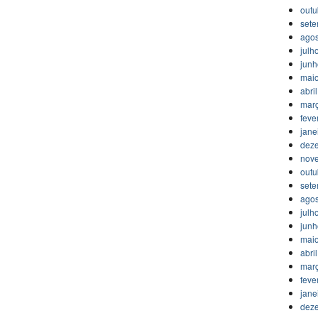
outu
set
agos
julh
jun
mai
abri
mar
feve
jane
dez
nov
outu
set
agos
julh
jun
mai
abri
mar
feve
jane
dez