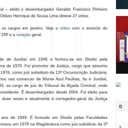
nal – eleito o desembargador Geraldo Francisco Pinheiro
r Otávio Henrique de Sousa Lima obteve 27 votos.
 os cargos em janeiro. Veja o
vídeo
com o anúncio do
 TJSP e a
votação
geral.
de de Jundiaí em 1945 e formou-se em Direito pela
rma de 1970. Foi promotor de Justiça, cargo que assumiu
976, como juiz substituto da 13ª Circunscrição Judiciária,
ou nas comarcas de Monte Azul Paulista, Itu e Jundiaí,
3, ao cargo de juiz do Tribunal de Alçada Criminal, onde
presidente. É desembargador desde 2004. Foi eleito para
 duas vezes e atualmente é corregedor-geral da Justiça
D
no de 1949. É formado em Direito pelas Faculdades
ressou em 1979 na Magistratura como juiz substituto da 2ª
2