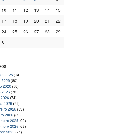
10
11
12
13
14
15
17
18
19
20
21
22
24
25
26
27
28
29
31
vos
to 2026
(14)
o 2026
(80)
ho 2026
(58)
o 2026
(70)
l 2026
(74)
ço 2026
(71)
reiro 2026
(53)
iro 2026
(59)
embro 2025
(92)
embro 2025
(63)
bro 2025
(71)