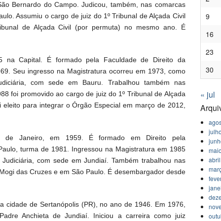
m São Bernardo do Campo. Judicou, também, nas comarcas
9
lo. Assumiu o cargo de juiz do 1º Tribunal de Alçada Civil
ibunal de Alçada Civil (por permuta) no mesmo ano. É
16
23
na Capital. É formado pela Faculdade de Direito da
30
969. Seu ingresso na Magistratura ocorreu em 1973, como
 Judiciária, com sede em Bauru. Trabalhou também nas
« jul
8 foi promovido ao cargo de juiz do 1º Tribunal de Alçada
i eleito para integrar o Órgão Especial em março de 2012,
Arqui
agos
julh
de Janeiro, em 1959. É formado em Direito pela
jun
o Paulo, turma de 1981. Ingressou na Magistratura em 1985
mai
abri
ão Judiciária, com sede em Jundiaí. Também trabalhou nas
mar
, Mogi das Cruzes e em São Paulo. É desembargador desde
feve
jane
dez
a cidade de Sertanópolis (PR), no ano de 1946. Em 1976,
nov
outu
adre Anchieta de Jundiaí. Iniciou a carreira como juiz