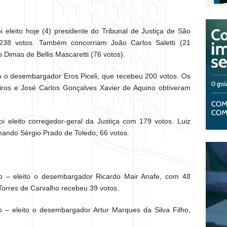
 eleito hoje (4) presidente do Tribunal de Justiça de São
238 votos. Também concorriam João Carlos Saletti (21
ulo Dimas de Bellis Mascaretti (76 votos).
ito o desembargador Eros Piceli, que recebeu 200 votos. Os
ros e José Carlos Gonçalves Xavier de Aquino obtiveram
oi eleito corregedor-geral da Justiça com 179 votos. Luiz
 Armando Sérgio Prado de Toledo, 66 votos.
co – eleito o desembargador Ricardo Mair Anafe, com 48
a Torres de Carvalho recebeu 39 votos.
o – eleito o desembargador Artur Marques da Silva Filho,