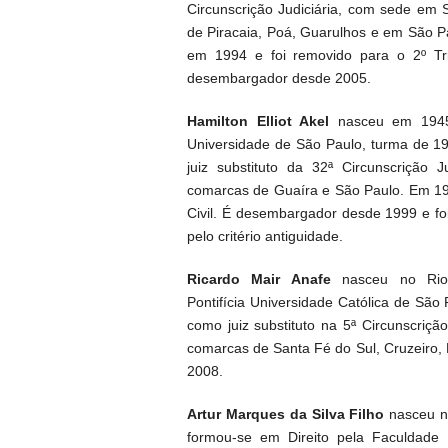
Circunscrição Judiciária, com sede e
de Piracaia, Poá, Guarulhos e em São Pau
em 1994 e foi removido para o 2º Tr
desembargador desde 2005.
Hamilton Elliot Akel
nasceu em 1945 
Universidade de São Paulo, turma de 1
juiz substituto da 32ª Circunscrição
comarcas de Guaíra e São Paulo. Em 198
Civil. É desembargador desde 1999 e fo
pelo critério antiguidade.
Ricardo Mair Anafe
nasceu no Rio 
Pontifícia Universidade Católica de Sã
como juiz substituto na 5ª Circunscriç
comarcas de Santa Fé do Sul, Cruzeiro
2008.
Artur Marques da Silva Filho
nasceu n
formou-se em Direito pela Faculdade P