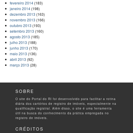
fevereiro 2014
(183)
janeiro 2014
(198)
dezembro 2013
(163)
novembro 2013
(166)
outubro 2013
(193)
setembro 2013
(160)
agosto 2013
(185)
julho 2013
(188)
junho 2013
(170)
maio 2013
(136)
abril 2013
(92)
março 2013
(28)
SOBRE
O site do Portal do RI foi desenvolvido para facilitar a rotina
diária dos cartórios de registro de imóveis, especialmente na
qualificação registral. Além disso, o site é uma ferramenta
útil na busca do conhecimento da prática empregada no
registro de imóveis.
CRÉDITOS