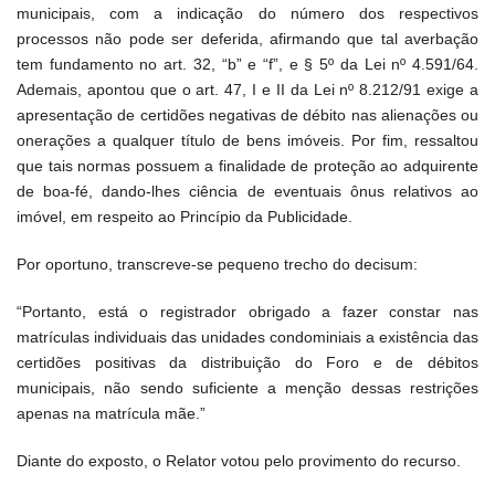
municipais, com a indicação do número dos respectivos
processos não pode ser deferida, afirmando que tal averbação
tem fundamento no art. 32, “b” e “f”, e § 5º da Lei nº 4.591/64.
Ademais, apontou que o art. 47, I e II da Lei nº 8.212/91 exige a
apresentação de certidões negativas de débito nas alienações ou
onerações a qualquer título de bens imóveis. Por fim, ressaltou
que tais normas possuem a finalidade de proteção ao adquirente
de boa-fé, dando-lhes ciência de eventuais ônus relativos ao
imóvel, em respeito ao Princípio da Publicidade.
Por oportuno, transcreve-se pequeno trecho do decisum:
“Portanto, está o registrador obrigado a fazer constar nas
matrículas individuais das unidades condominiais a existência das
certidões positivas da distribuição do Foro e de débitos
municipais, não sendo suficiente a menção dessas restrições
apenas na matrícula mãe.”
Diante do exposto, o Relator votou pelo provimento do recurso.