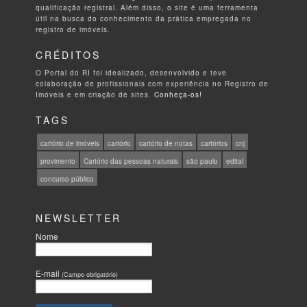
qualificação registral. Além disso, o site é uma ferramenta
útil na busca do conhecimento da prática empregada no
registro de imóveis.
CRÉDITOS
O Portal do RI foi idealizado, desenvolvido e teve
colaboração de profissionais com experiência no Registro de
Imóveis e em criação de sites.
Conheça-os!
TAGS
cartório de imóveis
cartório
cartório de notas
cartórios
cnj
provimento
Cartório das pessoas naturais
são paulo
edital
concurso público
NEWSLETTER
Nome
E-mail
(Campo obrigatório)