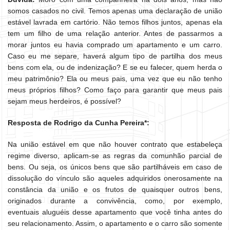
somos casados no civil. Temos apenas uma declaração de união
estável lavrada em cartório. Não temos filhos juntos, apenas ela
tem um filho de uma relação anterior. Antes de passarmos a
morar juntos eu havia comprado um apartamento e um carro.
Caso eu me separe, haverá algum tipo de partilha dos meus
bens com ela, ou de indenização? E se eu falecer, quem herda o
meu patrimônio? Ela ou meus pais, uma vez que eu não tenho
meus próprios filhos? Como faço para garantir que meus pais
sejam meus herdeiros, é possível?
Resposta de Rodrigo da Cunha Pereira*:
Na união estável em que não houver contrato que estabeleça
regime diverso, aplicam-se as regras da comunhão parcial de
bens. Ou seja, os únicos bens que são partilháveis em caso de
dissolução do vínculo são aqueles adquiridos onerosamente na
constância da união e os frutos de quaisquer outros bens,
originados durante a convivência, como, por exemplo,
eventuais aluguéis desse apartamento que você tinha antes do
seu relacionamento. Assim, o apartamento e o carro são somente