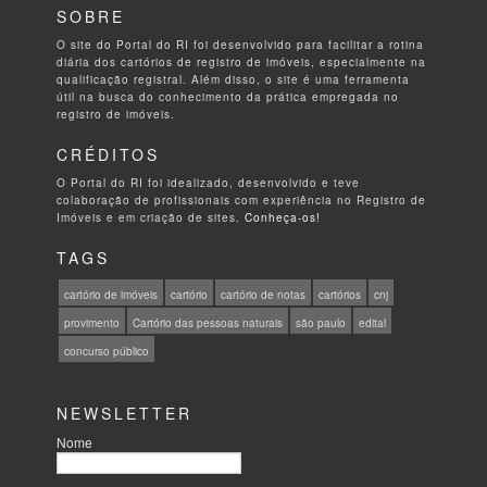
SOBRE
O site do Portal do RI foi desenvolvido para facilitar a rotina
diária dos cartórios de registro de imóveis, especialmente na
qualificação registral. Além disso, o site é uma ferramenta
útil na busca do conhecimento da prática empregada no
registro de imóveis.
CRÉDITOS
O Portal do RI foi idealizado, desenvolvido e teve
colaboração de profissionais com experiência no Registro de
Imóveis e em criação de sites.
Conheça-os!
TAGS
cartório de imóveis
cartório
cartório de notas
cartórios
cnj
provimento
Cartório das pessoas naturais
são paulo
edital
concurso público
NEWSLETTER
Nome