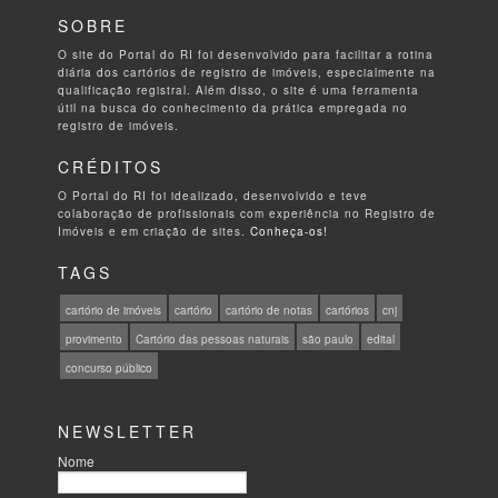
SOBRE
O site do Portal do RI foi desenvolvido para facilitar a rotina
diária dos cartórios de registro de imóveis, especialmente na
qualificação registral. Além disso, o site é uma ferramenta
útil na busca do conhecimento da prática empregada no
registro de imóveis.
CRÉDITOS
O Portal do RI foi idealizado, desenvolvido e teve
colaboração de profissionais com experiência no Registro de
Imóveis e em criação de sites.
Conheça-os!
TAGS
cartório de imóveis
cartório
cartório de notas
cartórios
cnj
provimento
Cartório das pessoas naturais
são paulo
edital
concurso público
NEWSLETTER
Nome