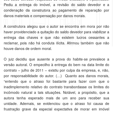
Pediu a entrega do imóvel, a revisão do saldo devedor e a
condenação da construtora ao pagamento de reparação por
danos materiais e compensação por danos morais.
A construtora alegou que o autor se encontra em mora por não
haver providenciado a quitação do saldo devedor para viabilizar a
entrega das chaves e que não existem lucros cessantes a
reclamar, pois não há conduta ilícita. Afirmou também que não
houve danos de ordem moral.
O juiz decidiu que ausente a prova do habite-se prevalece a
versão autoral. O empecilho à entrega do bem na data limite do
contrato – julho de 2011 – existiu por culpa da empresa, e, não,
por responsabilidade do autor. (…) Quanto aos danos morais,
“entendo que o atraso foi bastante para fazer com que o
inadimplemento relativo do contrato transbordasse os limites do
incômodo natural a tais situações. Notável, a propósito, que a
autora tenha esperado mais de um ano para receber sua
unidade. Ademais, se evidenciou que o atraso foi causa de
frustração grave da especial expectativa de morar em imóvel