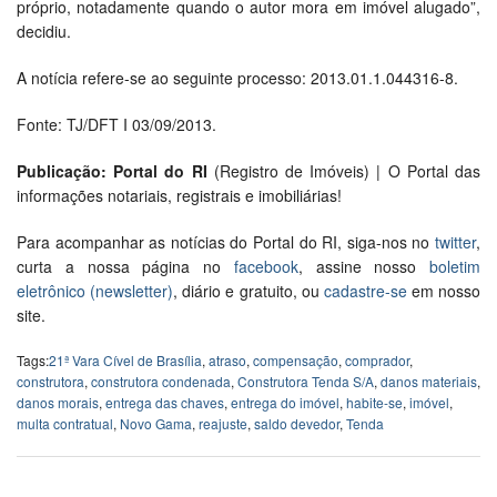
próprio, notadamente quando o autor mora em imóvel alugado”,
decidiu.
A notícia refere-se ao seguinte processo: 2013.01.1.044316-8.
Fonte: TJ/DFT I 03/09/2013.
Publicação: Portal do RI
(Registro de Imóveis) | O Portal das
informações notariais, registrais e imobiliárias!
Para acompanhar as notícias do Portal do RI, siga-nos no
twitter
,
curta a nossa página no
facebook
, assine nosso
boletim
eletrônico (newsletter)
, diário e gratuito, ou
cadastre-se
em nosso
site.
Tags:
21ª Vara Cível de Brasília
,
atraso
,
compensação
,
comprador
,
construtora
,
construtora condenada
,
Construtora Tenda S/A
,
danos materiais
,
danos morais
,
entrega das chaves
,
entrega do imóvel
,
habite-se
,
imóvel
,
multa contratual
,
Novo Gama
,
reajuste
,
saldo devedor
,
Tenda