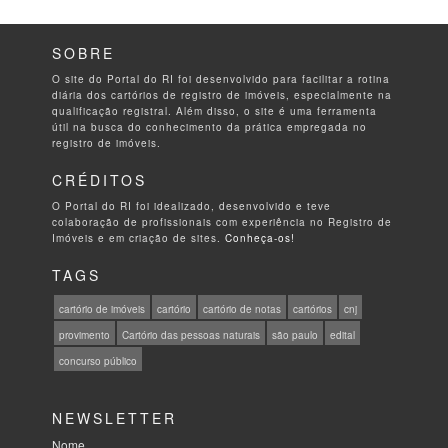
SOBRE
O site do Portal do RI foi desenvolvido para facilitar a rotina
diária dos cartórios de registro de imóveis, especialmente na
qualificação registral. Além disso, o site é uma ferramenta
útil na busca do conhecimento da prática empregada no
registro de imóveis.
CRÉDITOS
O Portal do RI foi idealizado, desenvolvido e teve
colaboração de profissionais com experiência no Registro de
Imóveis e em criação de sites.
Conheça-os!
TAGS
cartório de imóveis
cartório
cartório de notas
cartórios
cnj
provimento
Cartório das pessoas naturais
são paulo
edital
concurso público
NEWSLETTER
Nome