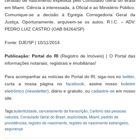
certidão de nascimento expedida pelo Consulado Geral do Brasil
em Miami. Ciência à interessada, à Oficial e ao Ministério Público.
Comunique-se a decisão à Egrégia Corregedoria Geral da
Justiça. Oportunamente, arquivem-se os autos. R.I.C. – ADV:
PEDRO LUIZ CASTRO (OAB 84264/SP)
Fonte: DJE/SP | 10/11/2014.
Publicação: Portal do RI
(Registro de Imóveis) | O Portal das
informações notariais, registrais e imobiliárias!
Para acompanhar as notícias do Portal do RI, siga-nos no
twitter
,
curta a nossa página no
facebook
, assine nosso
boletim
eletrônico (newsletter)
, diário e gratuito, ou
cadastre-se
em nosso
site.
Tags:
autenticidade
,
cancelamento da transcrição
,
Cartório das pessoas
naturais
,
Consulado Geral do Brasil
,
duplicidade
,
Miami
,
pedido de
providências
,
registro de nascimento
,
registro de nascimento estrangeiro
,
segurança