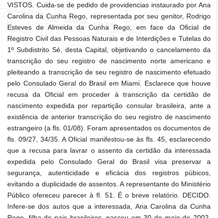
VISTOS. Cuida-se de pedido de providencias instaurado por Ana
Carolina da Cunha Rego, representada por seu genitor, Rodrigo
Esteves de Almeida da Cunha Rego, em face da Oficial de
Registro Civil das Pessoas Naturais e de Interdições e Tutelas do
1º Subdistrito Sé, desta Capital, objetivando o cancelamento da
transcrição do seu registro de nascimento norte americano e
pleiteando a transcrição de seu registro de nascimento efetuado
pelo Consulado Geral do Brasil em Miami. Esclarece que houve
recusa da Oficial em proceder à transcrição da certidão de
nascimento expedida por repartição consular brasileira, ante a
existência de anterior transcrição do seu registro de nascimento
estrangeiro (a fls. 01/08). Foram apresentados os documentos de
fls. 09/27, 34/35. A Oficial manifestou-se às fls. 45, esclarecendo
que a recusa para lavrar o assento da certidão da interessada
expedida pelo Consulado Geral do Brasil visa preservar a
segurança, autenticidade e eficácia dos registros púbicos,
evitando a duplicidade de assentos. A representante do Ministério
Público ofereceu parecer à fl. 51. É o breve relatório. DECIDO.
Infere-se dos autos que a interessada, Ana Carolina da Cunha
Rego, filha de pais brasileiros, nasceu em 30 de maio de 2002,