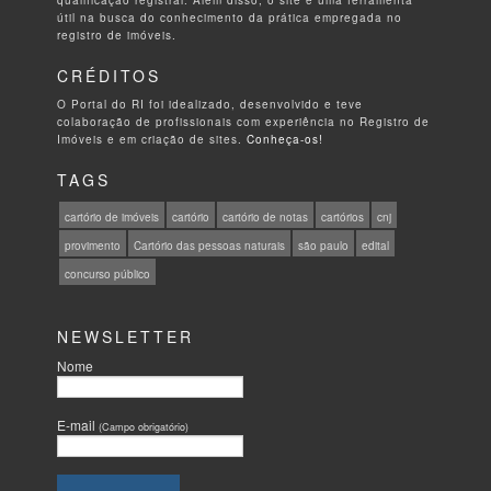
útil na busca do conhecimento da prática empregada no
registro de imóveis.
CRÉDITOS
O Portal do RI foi idealizado, desenvolvido e teve
colaboração de profissionais com experiência no Registro de
Imóveis e em criação de sites.
Conheça-os!
TAGS
cartório de imóveis
cartório
cartório de notas
cartórios
cnj
provimento
Cartório das pessoas naturais
são paulo
edital
concurso público
NEWSLETTER
Nome
E-mail
(Campo obrigatório)