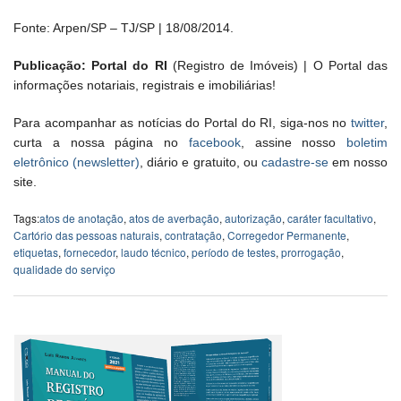
Fonte: Arpen/SP – TJ/SP | 18/08/2014.
Publicação: Portal do RI
(Registro de Imóveis) | O Portal das
informações notariais, registrais e imobiliárias!
Para acompanhar as notícias do Portal do RI, siga-nos no
twitter
,
curta a nossa página no
facebook
, assine nosso
boletim
eletrônico (newsletter)
, diário e gratuito, ou
cadastre-se
em nosso
site.
Tags:
atos de anotação
,
atos de averbação
,
autorização
,
caráter facultativo
,
Cartório das pessoas naturais
,
contratação
,
Corregedor Permanente
,
etiquetas
,
fornecedor
,
laudo técnico
,
período de testes
,
prorrogação
,
qualidade do serviço