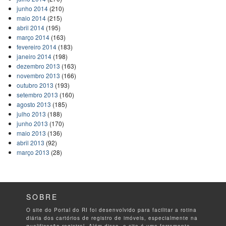
junho 2014
(210)
maio 2014
(215)
abril 2014
(195)
março 2014
(163)
fevereiro 2014
(183)
janeiro 2014
(198)
dezembro 2013
(163)
novembro 2013
(166)
outubro 2013
(193)
setembro 2013
(160)
agosto 2013
(185)
julho 2013
(188)
junho 2013
(170)
maio 2013
(136)
abril 2013
(92)
março 2013
(28)
SOBRE
O site do Portal do RI foi desenvolvido para facilitar a rotina
diária dos cartórios de registro de imóveis, especialmente na
qualificação registral. Além disso, o site é uma ferramenta