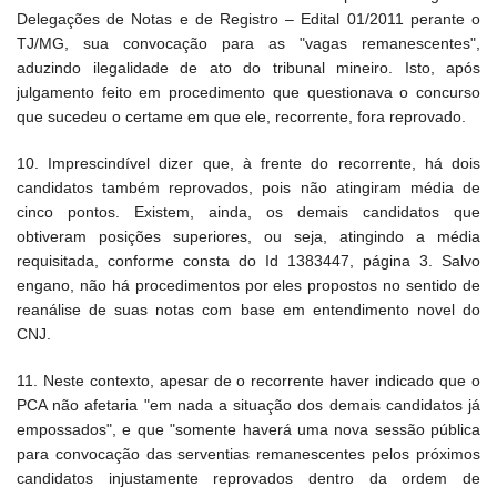
Delegações de Notas e de Registro – Edital 01/2011 perante o
TJ/MG, sua convocação para as "vagas remanescentes",
aduzindo ilegalidade de ato do tribunal mineiro. Isto, após
julgamento feito em procedimento que questionava o concurso
que sucedeu o certame em que ele, recorrente, fora reprovado.
10. Imprescindível dizer que, à frente do recorrente, há dois
candidatos também reprovados, pois não atingiram média de
cinco pontos. Existem, ainda, os demais candidatos que
obtiveram posições superiores, ou seja, atingindo a média
requisitada, conforme consta do Id 1383447, página 3. Salvo
engano, não há procedimentos por eles propostos no sentido de
reanálise de suas notas com base em entendimento novel do
CNJ.
11. Neste contexto, apesar de o recorrente haver indicado que o
PCA não afetaria "em nada a situação dos demais candidatos já
empossados", e que "somente haverá uma nova sessão pública
para convocação das serventias remanescentes pelos próximos
candidatos injustamente reprovados dentro da ordem de