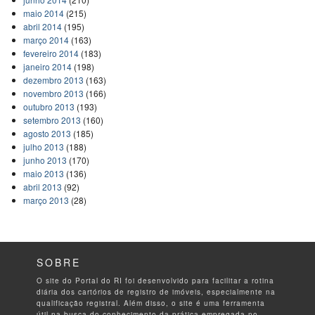
maio 2014
(215)
abril 2014
(195)
março 2014
(163)
fevereiro 2014
(183)
janeiro 2014
(198)
dezembro 2013
(163)
novembro 2013
(166)
outubro 2013
(193)
setembro 2013
(160)
agosto 2013
(185)
julho 2013
(188)
junho 2013
(170)
maio 2013
(136)
abril 2013
(92)
março 2013
(28)
SOBRE
O site do Portal do RI foi desenvolvido para facilitar a rotina
diária dos cartórios de registro de imóveis, especialmente na
qualificação registral. Além disso, o site é uma ferramenta
útil na busca do conhecimento da prática empregada no