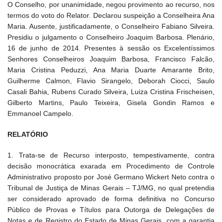
O Conselho, por unanimidade, negou provimento ao recurso, nos
termos do voto do Relator. Declarou suspeição a Conselheira Ana
Maria. Ausente, justificadamente, o Conselheiro Fabiano Silveira.
Presidiu o julgamento o Conselheiro Joaquim Barbosa. Plenário,
16 de junho de 2014. Presentes à sessão os Excelentíssimos
Senhores Conselheiros Joaquim Barbosa, Francisco Falcão,
Maria Cristina Peduzzi, Ana Maria Duarte Amarante Brito,
Guilherme Calmon, Flavio Sirangelo, Deborah Ciocci, Saulo
Casali Bahia, Rubens Curado Silveira, Luiza Cristina Frischeisen,
Gilberto Martins, Paulo Teixeira, Gisela Gondin Ramos e
Emmanoel Campelo.
RELATÓRIO
1. Trata-se de Recurso interposto, tempestivamente, contra
decisão monocrática exarada em Procedimento de Controle
Administrativo proposto por José Germano Wickert Neto contra o
Tribunal de Justiça de Minas Gerais – TJ/MG, no qual pretendia
ser considerado aprovado de forma definitiva no Concurso
Público de Provas e Títulos para Outorga de Delegações de
Notas e de Registro do Estado de Minas Gerais, com a garantia