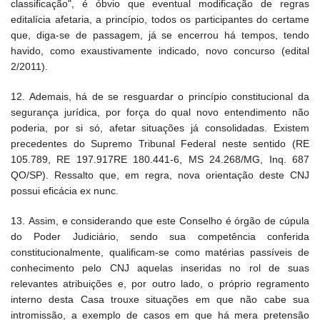
classificação", é óbvio que eventual modificação de regras
editalícia afetaria, a princípio, todos os participantes do certame
que, diga-se de passagem, já se encerrou há tempos, tendo
havido, como exaustivamente indicado, novo concurso (edital
2/2011).
12. Ademais, há de se resguardar o princípio constitucional da
segurança jurídica, por força do qual novo entendimento não
poderia, por si só,
afetar situações já consolidadas. Existem
precedentes do Supremo Tribunal Federal neste sentido (RE
105.789, RE 197.917RE 180.441-6, MS 24.268/MG, Inq. 687
QO/SP). Ressalto que, em regra, nova orientação deste CNJ
possui eficácia
ex nunc.
13. Assim, e considerando que este Conselho é órgão de cúpula
do Poder Judiciário, sendo sua competência conferida
constitucionalmente, qualificam-se como matérias passíveis de
conhecimento pelo CNJ aquelas inseridas no rol de suas
relevantes atribuições e, por outro lado, o próprio regramento
interno desta Casa trouxe situações em que não cabe sua
intromissão, a exemplo de casos em que há mera pretensão