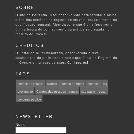
SOBRE
O site do Portal do RI foi desenvolvido para facilitar a rotina
diária dos cartórios de registro de imóveis, especialmente na
qualificação registral. Além disso, o site é uma ferramenta
útil na busca do conhecimento da prática empregada no
registro de imóveis.
CRÉDITOS
O Portal do RI foi idealizado, desenvolvido e teve
colaboração de profissionais com experiência no Registro de
Imóveis e em criação de sites.
Conheça-os!
TAGS
cartório de imóveis
cartório
cartório de notas
cartórios
cnj
provimento
Cartório das pessoas naturais
são paulo
edital
concurso público
NEWSLETTER
Nome