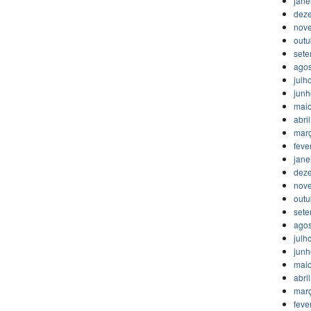
jane
dez
nov
outu
set
agos
julh
jun
mai
abri
mar
feve
jane
dez
nov
outu
set
agos
julh
jun
mai
abri
mar
feve