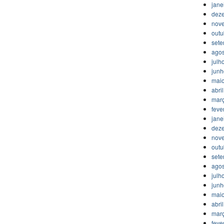
jane
dez
nov
outu
set
agos
julh
jun
mai
abri
mar
feve
jane
dez
nov
outu
set
agos
julh
jun
mai
abri
mar
feve