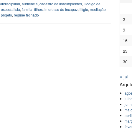
tidisciplinar
,
audiência
,
cadastro de inadimplentes
,
Código de
,
especialista
,
familia
,
filhos
,
interesse de incapaz
,
litígio
,
mediação
,
projeto
,
regime fechado
2
9
16
23
30
« jul
Arqui
agos
julh
jun
mai
abri
mar
feve