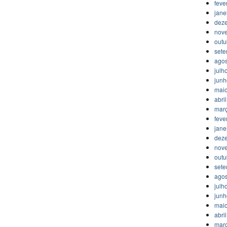
feve
jane
dez
nov
outu
set
agos
julh
jun
mai
abri
mar
feve
jane
dez
nov
outu
set
agos
julh
jun
mai
abri
mar