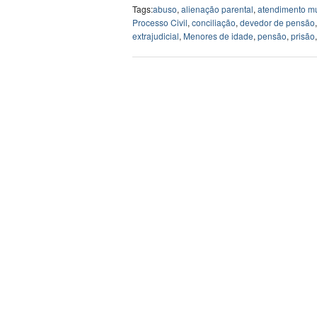
Tags:
abuso
,
alienação parental
,
atendimento mul
Processo Civil
,
conciliação
,
devedor de pensão
extrajudicial
,
Menores de idade
,
pensão
,
prisão