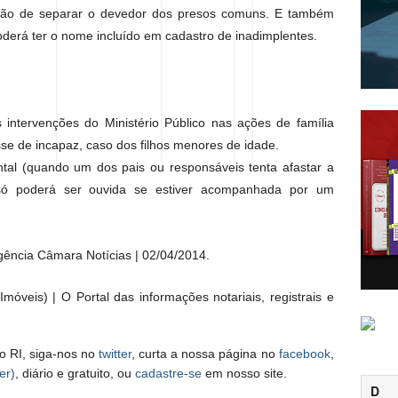
gação de separar o devedor dos presos comuns. E também
derá ter o nome incluído em cadastro de inadimplentes.
intervenções do Ministério Público nas ações de família
e de incapaz, caso dos filhos menores de idade.
tal (quando um dos pais ou responsáveis tenta afastar a
a só poderá ser ouvida se estiver acompanhada por um
ência Câmara Notícias | 02/04/2014.
móveis) | O Portal das informações notariais, registrais e
o RI, siga-nos no
twitter
, curta a nossa página no
facebook
,
er)
, diário e gratuito, ou
cadastre-se
em nosso site.
D