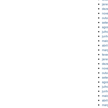
jane
dez
nov
outu
set
agos
julh
jun
mai
abri
mar
feve
jane
dez
nov
outu
set
agos
julh
jun
mai
abri
mar