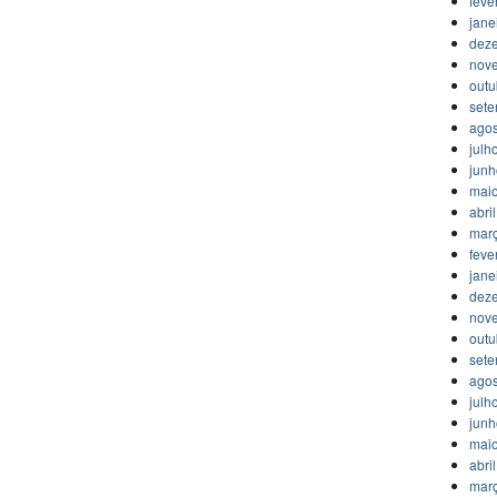
feve
jane
dez
nov
outu
set
agos
julh
jun
mai
abri
mar
feve
jane
dez
nov
outu
set
agos
julh
jun
mai
abri
mar