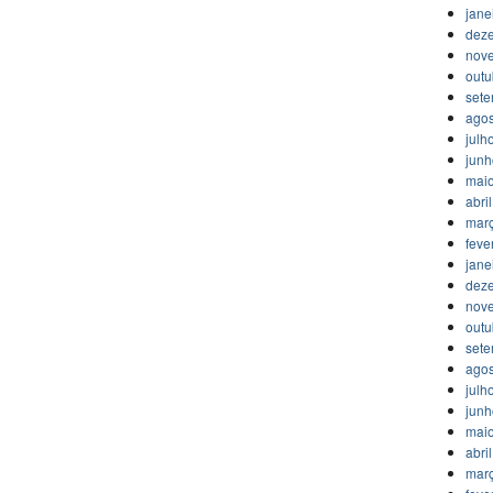
jane
dez
nov
outu
set
agos
julh
jun
mai
abri
mar
feve
jane
dez
nov
outu
set
agos
julh
jun
mai
abri
mar