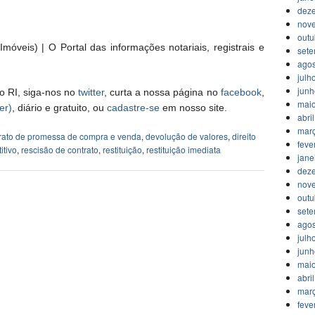
dez
nov
outu
móveis) | O Portal das informações notariais, registrais e
set
agos
julh
jun
o RI, siga-nos no
twitter
, curta a nossa página no
facebook
,
mai
er)
, diário e gratuito, ou
cadastre-se
em nosso site.
abri
mar
rato de promessa de compra e venda
,
devolução de valores
,
direito
feve
itivo
,
rescisão de contrato
,
restituição
,
restituição imediata
jane
dez
nov
outu
set
agos
julh
jun
mai
abri
mar
feve