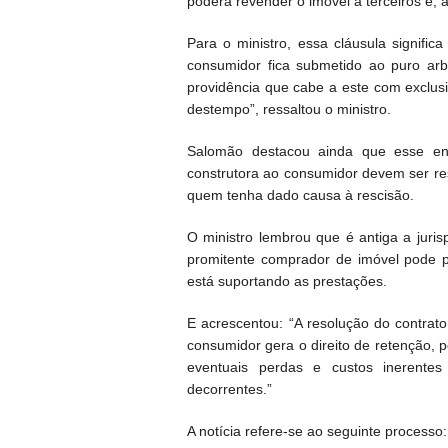
poderá revender o imóvel a terceiros e,
Para o ministro, essa cláusula signifi
consumidor fica submetido ao puro arb
providência que cabe a este com exclus
destempo”, ressaltou o ministro.
Salomão destacou ainda que esse en
construtora ao consumidor devem ser re
quem tenha dado causa à rescisão.
O ministro lembrou que é antiga a jur
promitente comprador de imóvel pode p
está suportando as prestações.
E acrescentou: “A resolução do contra
consumidor gera o direito de retenção, p
eventuais perdas e custos inerente
decorrentes.”
A notícia refere-se ao seguinte processo