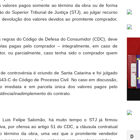
os valores pagos somente ao término da obra ou de forma
 do Superior Tribunal de Justiça (STJ), ao julgar recurso
de devolução dos valores devidos ao promitente comprador,
s regras do Código de Defesa do Consumidor (CDC), deve
rcelas pagas pelo comprador – integralmente, em caso de
utor, ou parcialmente, caso tenha sido o comprador quem
de controvérsia é oriundo de Santa Catarina e foi julgado
o 543-C do Código de Processo Civil. No caso em discussão,
ição imediata e em parcela única dos valores pagos pelo
stência/inadimplemento do contrato.
ro Luis Felipe Salomão, há muito tempo o STJ já firmou
iva, por ofensa ao artigo 51 do CDC, a cláusula contratual
ao término da obra, uma vez que o promitente vendedor
D