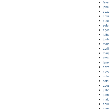
feve
jane
dez
nov
outu
set
agos
julh
jun
mai
abri
mar
feve
jane
dez
nov
outu
set
agos
julh
jun
mai
abri
mar