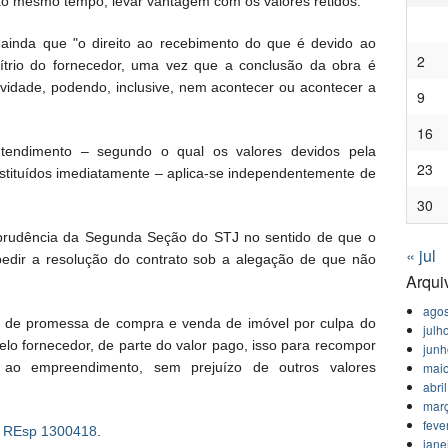
 ao mesmo tempo, levar vantagem com os valores retidos.
ca ainda que "o direito ao recebimento do que é devido ao
2
ítrio do fornecedor, uma vez que a conclusão da obra é
ividade, podendo, inclusive, nem acontecer ou acontecer a
9
16
tendimento – segundo o qual os valores devidos pela
23
stituídos imediatamente – aplica-se independentemente de
30
isprudência da Segunda Seção do STJ no sentido de que o
« jul
edir a resolução do contrato sob a alegação de que não
Arqui
agos
to de promessa de compra e venda de imóvel por culpa do
julh
elo fornecedor, de parte do valor pago, isso para recompor
jun
s ao empreendimento, sem prejuízo de outros valores
mai
abri
mar
feve
:
REsp 1300418
.
jane