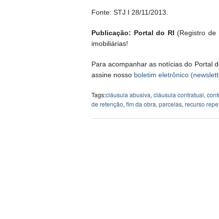
Fonte: STJ I 28/11/2013.
Publicação: Portal do RI
(Registro de I
imobiliárias!
Para acompanhar as notícias do Portal d
assine nosso
boletim eletrônico (newslett
Tags:
cláusula abusiva
,
cláusula contratual
,
cont
de retenção
,
fim da obra
,
parcelas
,
recurso repet