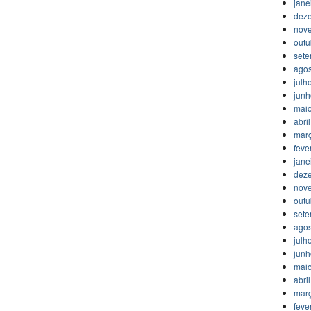
jane
dez
nov
outu
set
agos
julh
jun
mai
abri
mar
feve
jane
dez
nov
outu
set
agos
julh
jun
mai
abri
mar
feve