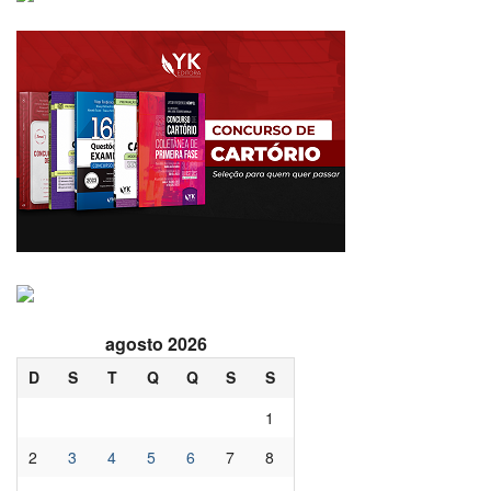
agosto 2026
D
S
T
Q
Q
S
S
1
2
3
4
5
6
7
8