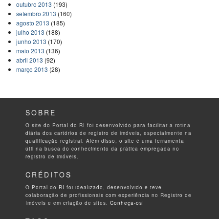
outubro 2013
(193)
setembro 2013
(160)
agosto 2013
(185)
julho 2013
(188)
junho 2013
(170)
maio 2013
(136)
abril 2013
(92)
março 2013
(28)
SOBRE
O site do Portal do RI foi desenvolvido para facilitar a rotina
diária dos cartórios de registro de imóveis, especialmente na
qualificação registral. Além disso, o site é uma ferramenta
útil na busca do conhecimento da prática empregada no
registro de imóveis.
CRÉDITOS
O Portal do RI foi idealizado, desenvolvido e teve
colaboração de profissionais com experiência no Registro de
Imóveis e em criação de sites.
Conheça-os!