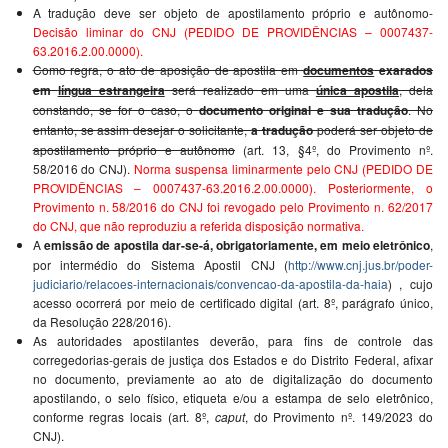
A tradução deve ser objeto de apostilamento próprio e autônomo-
Decisão liminar do CNJ (PEDIDO DE PROVIDÊNCIAS – 0007437-
63.2016.2.00.0000).
Como regra, o ato de aposição de apostila em
documentos
exarados
em
língua estrangeira
será realizado em uma
única apostila
, dela
constando, se for o caso, o
documento original e sua tradução
. No
entanto, se assim desejar o solicitante,
a tradução
poderá ser objeto de
apostilamento próprio e autônomo
(art. 13, §4º, do Provimento nº.
58/2016 do CNJ).
Norma suspensa liminarmente pelo CNJ (PEDIDO DE
PROVIDÊNCIAS – 0007437-63.2016.2.00.0000). Posteriormente, o
Provimento n. 58/2016 do CNJ foi revogado pelo Provimento n. 62/2017
do CNJ, que não reproduziu a referida disposição normativa.
A
emissão de apostila dar-se-á, obrigatoriamente, em meio eletrônico
,
por intermédio do Sistema Apostil CNJ (
http://www.cnj.jus.br/poder-
judiciario/relacoes-internacionais/convencao-da-apostila-da-haia
) , cujo
acesso ocorrerá por meio de certificado digital (art. 8º, parágrafo único,
da Resolução 228/2016).
As autoridades apostilantes deverão, para fins de controle das
corregedorias-gerais de justiça dos Estados e do Distrito Federal, afixar
no documento, previamente ao ato de digitalização do documento
apostilando, o selo físico, etiqueta e/ou a estampa de selo eletrônico,
conforme regras locais (art. 8º,
caput
, do Provimento nº. 149/2023 do
CNJ).