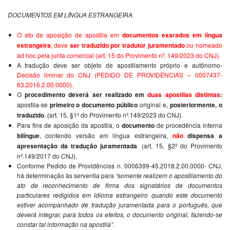
DOCUMENTOS EM LÍNGUA ESTRANGEIRA
O ato de aposição de apostila em
documentos exarados em língua
estrangeira
, deve
ser traduzido por tradutor juramentado
ou nomeado
ad hoc pela junta comercial (art. 15 do Provimento nº. 149/2023 do CNJ).
A tradução deve ser objeto de apostilamento próprio e autônomo-
Decisão liminar do CNJ (PEDIDO DE PROVIDÊNCIAS – 0007437-
63.2016.2.00.0000).
O
procedimento deverá ser realizado em
duas apostilas distintas
:
apostila-se
primeiro o documento público
original e,
posteriormente, o
traduzido
. (art. 15, §1º do Provimento nº.149/2023 do CNJ).
Para fins de aposição da apostila, o
documento
de procedência interna
bilíngue
, contendo versão em língua estrangeira,
não
dispensa a
apresentação da tradução juramentada
. (art. 15, §2º do Provimento
nº.149/2017 do CNJ).
Conforme Pedido de Providências n. 0006399-45.2018.2.00.0000- CNJ,
há determinação às serventia para
“somente realizem o apostilamento do
ato de reconhecimento de firma dos signatários de documentos
particulares redigidos em idioma estrangeiro quando este documento
estiver acompanhado de tradução juramentada para o português, que
deverá integrar, para todos os efeitos, o documento original, fazendo-se
constar tal informação na apostila”
.