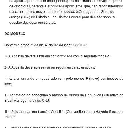
da apostila poderão ser impugnados pelo solicitante do serviço no prazo
de cinco dias, perante a autoridade apostilante, que, não reconsiderando
o ato, no mesmo prazo, remeterá o pedido à Corregedoria-Geral de
Justiça (CGJ) do Estado ou do Distrito Federal para decisão sobre a
questão duvidosa em 30 dias.
DO MODELO
Conforme artigo 7º da art. 4º da Resolução 228/2016:
1- A Apostila deverá estar em conformidade com o seguinte modelo:
2- A Apostila deve apresentar as seguintes características:
I – terá a forma de um quadrado com pelo menos 9 (nove) centímetros de
lado;
II – constarão do cabeçalho o brasão de Armas da República Federativa do
Brasil e a logomarca do CNJ;
III – título apenas em francês “Apostille (Convention de La Hayedu 5 octobre
1961)”;
IV – campos fixos inscritos, redigidos em português, inglês e francês;