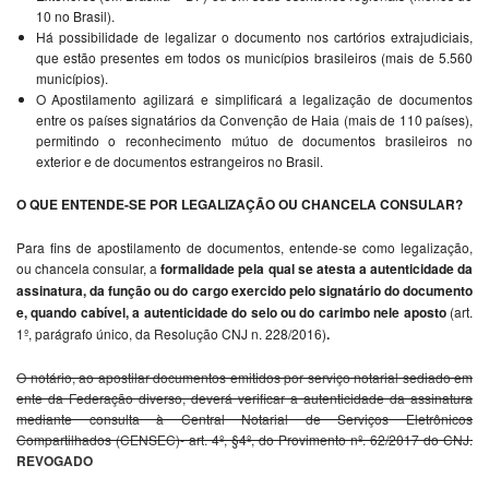
10 no Brasil).
Há possibilidade de legalizar o documento nos cartórios extrajudiciais,
que estão presentes em todos os municípios brasileiros (mais de 5.560
municípios).
O Apostilamento agilizará e simplificará a legalização de documentos
entre os países signatários da Convenção de Haia (mais de 110 países),
permitindo o reconhecimento mútuo de documentos brasileiros no
exterior e de documentos estrangeiros no Brasil.
O QUE ENTENDE-SE POR LEGALIZAÇÃO OU CHANCELA CONSULAR?
Para fins de apostilamento de documentos, entende-se como legalização,
ou chancela consular, a
formalidade pela qual se atesta a autenticidade da
assinatura, da função ou do cargo exercido pelo signatário do documento
e, quando cabível, a autenticidade do selo ou do carimbo nele aposto
(art.
1º, parágrafo único, da Resolução CNJ n. 228/2016)
.
O notário, ao apostilar documentos emitidos por serviço notarial sediado em
ente da Federação diverso, deverá verificar a autenticidade da assinatura
mediante consulta à Central Notarial de Serviços Eletrônicos
Compartilhados (CENSEC)- art. 4º, §4º, do Provimento nº. 62/2017 do CNJ.
REVOGADO