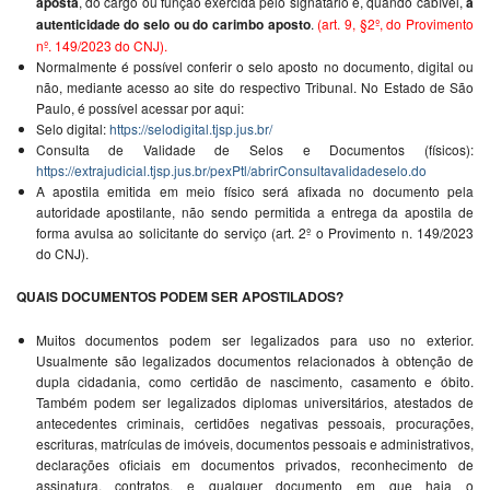
aposta
, do cargo ou função exercida pelo signatário e, quando cabível,
a
autenticidade do selo ou do carimbo aposto
.
(art. 9, §2º, do Provimento
nº. 149/2023 do CNJ).
Normalmente é possível conferir o selo aposto no documento, digital ou
não, mediante acesso ao site do respectivo Tribunal. No Estado de São
Paulo, é possível acessar por aqui:
Selo digital:
https://selodigital.tjsp.jus.br/
Consulta de Validade de Selos e Documentos (físicos):
https://extrajudicial.tjsp.jus.br/pexPtl/abrirConsultavalidadeselo.do
A apostila emitida em meio físico será afixada no documento pela
autoridade apostilante, não sendo permitida a entrega da apostila de
forma avulsa ao solicitante do serviço (art. 2º o Provimento n. 149/2023
do CNJ).
QUAIS DOCUMENTOS PODEM SER APOSTILADOS?
Muitos documentos podem ser legalizados para uso no exterior.
Usualmente são legalizados documentos relacionados à obtenção de
dupla cidadania, como certidão de nascimento, casamento e óbito.
Também podem ser legalizados diplomas universitários, atestados de
antecedentes criminais, certidões negativas pessoais, procurações,
escrituras, matrículas de imóveis, documentos pessoais e administrativos,
declarações oficiais em documentos privados, reconhecimento de
assinatura, contratos, e qualquer documento em que haja o