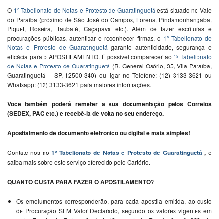
O
1º Tabelionato de Notas e Protesto de Guaratinguetá
está situado no Vale
do Paraíba (próximo de São José do Campos, Lorena, Pindamonhangaba,
Piquet, Roseira, Taubaté, Caçapava etc.). Além de fazer escrituras e
procurações públicas, autenticar e reconhecer firmas, o
1º Tabelionato de
Notas e Protesto de Guaratinguetá
garante autenticidade, segurança e
eficácia para o APOSTILAMENTO. É possível comparecer ao
1º Tabelionato
de Notas e Protesto de Guaratinguetá
(
R. General Osório, 35, Vila Paraíba,
Guaratinguetá – SP, 12500-340) ou ligar no
Telefone:
(12) 3133-3621 ou
Whatsapp: (12) 3133-3621 para maiores informações.
Você também poderá remeter a sua documentação pelos Correios
(SEDEX, PAC etc.) e recebê-la de volta no seu endereço.
Apostialmento de documento eletrônico ou digital é mais simples!
Contate-nos no
1º Tabelionato de Notas e Protesto de Guaratinguetá
,
e
saiba mais sobre este serviço oferecido pelo Cartório.
QUANTO CUSTA PARA FAZER O APOSTILAMENTO?
Os emolumentos corresponderão, para cada apostila emitida, ao custo
de Procuração SEM Valor Declarado, segundo os valores vigentes em