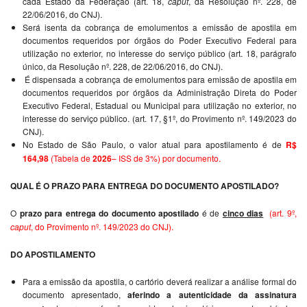
cada Estado da Federação (art. 18,
caput
, da Resolução nº. 228, de
22/06/2016, do CNJ).
Será isenta da cobrança de emolumentos a emissão de apostila em
documentos requeridos por órgãos do Poder Executivo Federal para
utilização no exterior, no interesse do serviço público (art. 18, parágrafo
único, da Resolução nº. 228, de 22/06/2016, do CNJ).
É dispensada a cobrança de emolumentos para emissão de apostila em
documentos requeridos por órgãos da Administração Direta do Poder
Executivo Federal, Estadual ou Municipal para utilização no exterior, no
interesse do serviço público.
(art. 17, §1º, do Provimento nº. 149/2023 do
CNJ).
No Estado de São Paulo, o valor atual para apostilamento é de
R$
164,98
(Tabela de
2026
– ISS de 3%) por documento.
QUAL É O PRAZO PARA ENTREGA DO DOCUMENTO APOSTILADO?
O
prazo para entrega do documento apostilado
é de
cinco dias
(art. 9º,
caput
, do Provimento nº. 149/2023 do CNJ).
DO APOSTILAMENTO
Para a emissão da apostila, o cartório deverá realizar a análise formal do
documento apresentado,
aferindo a autenticidade da assinatura