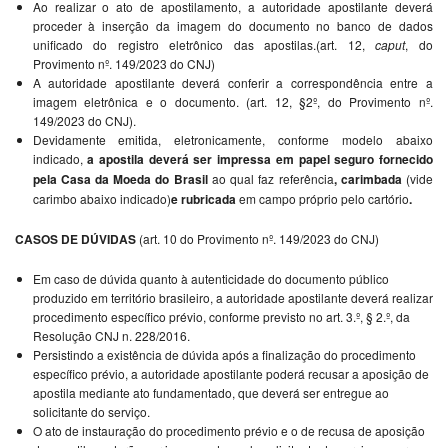
Ao realizar o ato de apostilamento, a autoridade apostilante deverá
proceder à inserção da imagem do documento no banco de dados
unificado do registro eletrônico das apostilas.(art. 12,
caput
, do
Provimento nº. 149/2023 do CNJ)
A autoridade apostilante deverá conferir a correspondência entre a
imagem eletrônica e o documento. (art. 12, §2º, do Provimento nº.
149/2023 do CNJ).
Devidamente emitida, eletronicamente, conforme modelo abaixo
indicado,
a apostila deverá ser impressa em papel seguro fornecido
pela Casa da Moeda do Brasil
ao qual faz referência
, carimbada
(vide
carimbo abaixo indicado)
e rubricada
em campo próprio pelo cartório
.
CASOS DE DÚVIDAS
(art. 10 do Provimento nº. 149/2023 do CNJ)
Em caso de dúvida quanto à autenticidade do documento público
produzido em território brasileiro, a autoridade apostilante deverá realizar
procedimento específico prévio, conforme previsto no
art. 3.º, § 2.º, da
Resolução CNJ n. 228/2016
.
Persistindo a existência de dúvida após a finalização do procedimento
específico prévio, a autoridade apostilante poderá recusar a aposição de
apostila mediante ato fundamentado, que deverá ser entregue ao
solicitante do serviço.
O ato de instauração do procedimento prévio e o de recusa de aposição