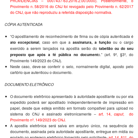
PROVIDÊNCIAS – 0007437-63.2016.2.00.0000). Posteriormente, o
Provimento n. 58/2016 do CNJ foi revogado pelo Provimento n. 62/2017
do CNJ, que não reproduziu a referida disposição normativa.
CÓPIA AUTENTICADA
“O apostilamento de reconhecimento de firma ou de cópia autenticada é
ato excepcional
, caso em que a
assinatura, a função
ou o cargo
exercido a serem lançados na apostila serão do
tabelião ou do seu
preposto que apôs a fé pública no document
o.” (art. 9º, §3º, do
Provimento 149/2023 do CNJ).
Neste caso, deve-se conferir o selo, normalmente digital, aposto pelo
cartório que autenticou o documento.
DOCUMENTO ELETRÔNICO
O documento eletrônico apresentado à autoridade apostilante ou por ela
expedido poderá ser apostilado independentemente de impressão em
papel, desde que esteja emitido em formato compatível para upload no
sistema do CNJ e assinado eletronicamente –
art. 14,
caput
, do
Provimento nº. 149/2023 do CNJ.
A apostila eletrônica será salva em arquivo único, na sequência do
documento, assinada pela autoridade apostilante, entregue em mídia ou
enviado no endereço eletrônico fornecido pelo solicitante-
art. 14, §1º, do