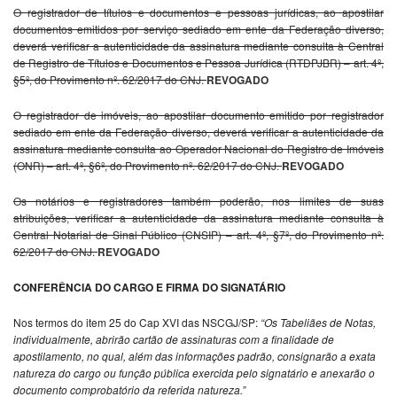
O registrador de títulos e documentos e pessoas jurídicas, ao apostilar
documentos emitidos por serviço sediado em ente da Federação diverso,
deverá verificar a autenticidade da assinatura mediante consulta à Central
de Registro de Títulos e Documentos e Pessoa Jurídica (RTDPJBR) – art. 4º,
§5º, do Provimento nº. 62/2017 do CNJ.
REVOGADO
O registrador de imóveis, ao apostilar documento emitido por registrador
sediado em ente da Federação diverso, deverá verificar a autenticidade da
assinatura mediante consulta ao Operador Nacional do Registro de Imóveis
(ONR) – art. 4º, §6º, do Provimento nº. 62/2017 do CNJ.
REVOGADO
Os notários e registradores também poderão, nos limites de suas
atribuições, verificar a autenticidade da assinatura mediante consulta à
Central Notarial de Sinal Público (CNSIP) – art. 4º, §7º, do Provimento nº.
62/2017 do CNJ.
REVOGADO
CONFERÊNCIA DO CARGO E FIRMA DO SIGNATÁRIO
Nos termos do item 25 do Cap XVI das NSCGJ/SP:
“Os Tabeliães de Notas,
individualmente, abrirão cartão de assinaturas com a finalidade de
apostilamento, no qual, além das informações padrão, consignarão a exata
natureza do cargo ou função pública exercida pelo signatário e anexarão o
documento comprobatório da referida natureza.”