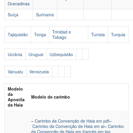
Granadinas
Suíça
Suriname
Trinidad e
Tajiquistão
Tonga
Tunísia
Turquia
Tobago
Ucrânia
Uruguai
Uzbequistão
Vanuatu
Venezuela
Modelo
da
Modelo de carimbo
Apostila
da Haia
–
Carimbo da Convenção de Haia em pdf
–
Carimbo da Convenção de Haia em ai
–
Carimbo
da Convenção de Haia em francês em jpg