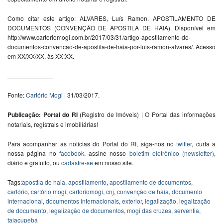
Como citar este artigo: ALVARES, Luís Ramon. APOSTILAMENTO DE
DOCUMENTOS (CONVENÇÃO DE APOSTILA DE HAIA). Disponível em
http://www.cartoriomogi.com.br/2017/03/31/artigo-apostilamento-de-
documentos-convencao-de-apostila-de-haia-por-luis-ramon-alvares/. Acesso
em XX/XX/XX, às XX:XX.
_____________
Fonte:
Cartório Mogi
| 31/03/2017.
Publicação: Portal do RI
(Registro de Imóveis) | O Portal das informações
notariais, registrais e imobiliárias!
Para acompanhar as notícias do Portal do RI, siga-nos no
twitter
, curta a
nossa página no
facebook
, assine nosso
boletim eletrônico (newsletter)
,
diário e gratuito, ou
cadastre-se
em nosso site.
Tags:
apostila de haia
,
apostilamento
,
apostilamento de documentos
,
cartório
,
cartório mogi
,
cartoriomogi
,
cnj
,
convenção de haia
,
documento
internacional
,
documentos internacionais
,
exterior
,
legalização
,
legalização
de documento
,
legalização de documentos
,
mogi das cruzes
,
serventia
,
taiaçupeba