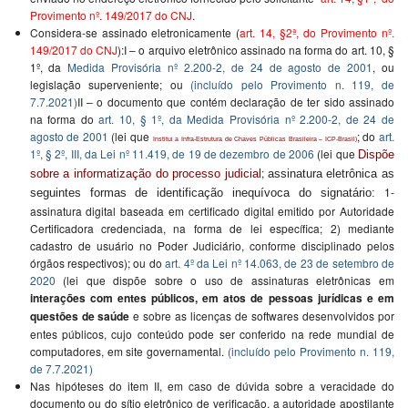
Provimento nº. 149/2017 do CNJ
.
Considera-se assinado eletronicamente (
art. 14, §2ª, do Provimento nº.
149/2017 do CNJ
):I – o arquivo eletrônico assinado na forma do art. 10, §
1º, da
Medida Provisória nº 2.200-2, de 24 de agosto de 2001
, ou
legislação superveniente; ou
(incluído pelo Provimento n. 119, de
7.7.2021)
II – o documento que contém declaração de ter sido assinado
na forma do
art. 10, § 1º, da Medida Provisória nº 2.200-2, de 24 de
agosto de 2001
(lei que
; do
art.
Institui a Infra-Estrutura de Chaves Públicas Brasileira – ICP-Brasil)
1º, § 2º, III, da Lei nº 11.419, de 19 de dezembro de 2006
(lei que
Dispõe
;
sobre a informatização do processo judicial
assinatura eletrônica as
1-
seguintes formas de identificação inequívoca do signatário:
assinatura digital baseada em certificado digital emitido por Autoridade
Certificadora credenciada, na forma de lei específica; 2) mediante
cadastro de usuário no Poder Judiciário, conforme disciplinado pelos
órgãos respectivos); ou do
art. 4º da Lei nº 14.063, de 23 de setembro de
2020
(lei que dispõe sobre o uso de assinaturas eletrônicas em
interações com entes públicos, em atos de pessoas jurídicas e em
questões de saúde
e sobre as licenças de softwares desenvolvidos por
entes públicos, cujo conteúdo pode ser conferido na rede mundial de
computadores, em site governamental.
(incluído pelo Provimento n. 119,
de 7.7.2021)
Nas hipóteses do item II, em caso de dúvida sobre a veracidade do
documento ou do sítio eletrônico de verificação, a autoridade apostilante