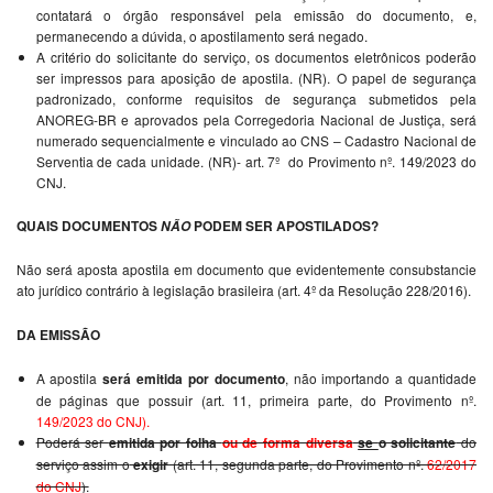
contatará o órgão responsável pela emissão do documento, e,
permanecendo a dúvida, o apostilamento será negado.
A critério do solicitante do serviço, os documentos eletrônicos poderão
ser impressos para aposição de apostila. (NR). O papel de segurança
padronizado, conforme requisitos de segurança submetidos pela
ANOREG-BR e aprovados pela Corregedoria Nacional de Justiça, será
numerado sequencialmente e vinculado ao CNS – Cadastro Nacional de
Serventia de cada unidade. (NR)- art. 7º do Provimento nº. 149/2023 do
CNJ.
QUAIS DOCUMENTOS
PODEM SER APOSTILADOS?
NÃO
Não será aposta apostila em documento que evidentemente consubstancie
ato jurídico contrário à legislação brasileira (art. 4º da Resolução 228/2016).
DA EMISSÃO
A apostila
será emitida por documento
, não importando a quantidade
de páginas que possuir (art. 11, primeira parte, do Provimento nº.
149/2023 do CNJ).
Poderá ser
emitida por folha
ou de forma diversa
se
o solicitante
do
serviço assim o
exigir
(art. 11, segunda parte, do Provimento nº.
62/2017
do CNJ
).