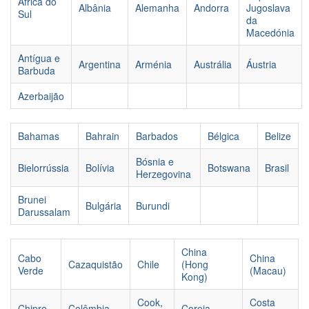
Africa do
Albânia
Alemanha
Andorra
Jugoslava
Sul
da
Macedónia
Antígua e
Argentina
Arménia
Austrália
Áustria
Barbuda
Azerbaijão
Bahamas
Bahrain
Barbados
Bélgica
Belize
Bósnia e
Bielorrússia
Bolívia
Botswana
Brasil
Herzegovina
Brunei
Bulgária
Burundi
Darussalam
China
Cabo
China
Cazaquistão
Chile
(Hong
Verde
(Macau)
Kong)
Cook,
Costa
Chipre
Colômbia
Coreia