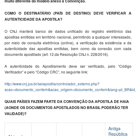
muito diferente do modelo anexo à Convenção.
COMO O DESTINATÁRIO (PAÍS DE DESTINO) DEVE VERIFICAR A
AUTENTICIDADE DA APOSTILA?
O CNJ manterá banco de dados unificado do registro eletrônico das
apostilas emitidas em território nacional, permitindo a qualquer interessado,
por meio de consulta eletrônica (online), a verificação da existência e da
autenticidade das apostilas emitidas, bem como da conexão com cada
documento apostilado (art. 12.da Resolução CNJ n. 228/2016).
A autenticidade do Apostilamento deve ser verificado, pelo “Código
Verificador” e pelo “Código CRC”, no seguinte link:
http://www.cnj.jus.br/seiapostila/controlador_externo.php?
acao=documento_conferir&acao_origem=documento_conferir&lang=pt_BR&id
QUAIS PAÍSES FAZEM PARTE DA CONVENÇÃO DA APOSTILA DE HAIA
(AONDE OS DOCUMENTOS APOSTILADOS NO BRASIL PODERÃO TER
VALIDADE)?
Antiga
República