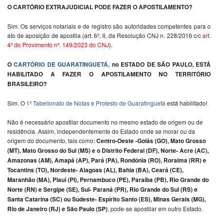
O CARTÓRIO EXTRAJUDICIAL PODE FAZER O APOSTILAMENTO?
Sim. Os serviços notariais e de registro são autoridades competentes para o
ato de aposição de apostila (art. 6º, II, da Resolução CNJ n. 228/2016 c/c
art.
4º do Provimento nº. 149/2023 do CNJ
).
O
CARTÓRIO DE GUARATINGUETÁ,
no ESTADO DE SÃO PAULO, ESTÁ
HABILITADO A FAZER O APOSTILAMENTO NO TERRITÓRIO
BRASILEIRO?
Sim. O
1º Tabelionato de Notas e Protesto de Guaratinguetá
está habilitado!
Não é necessário apostilar documento no mesmo estado de origem ou de
residência. Assim, independentemente do Estado onde se morar ou da
origem do documento, tais como:
Centro-Oeste -Goiás (GO), Mato Grosso
(MT), Mato Grosso do Sul (MS) e o Distrito Federal (DF), Norte- Acre (AC),
Amazonas (AM), Amapá (AP), Pará (PA), Rondônia (RO), Roraima (RR) e
Tocantins (TO), Nordeste- Alagoas (AL), Bahia (BA), Ceará (CE),
Maranhão (MA), Piauí (PI), Pernambuco (PE), Paraíba (PB), Rio Grande do
Norte (RN) e Sergipe (SE), Sul- Paraná (PR), Rio Grande do Sul (RS) e
Santa Catarina (SC) ou Sudeste- Espírito Santo (ES), Minas Gerais (MG),
Rio de Janeiro (RJ) e São Paulo (SP)
, pode-se apostilar em outro Estado.