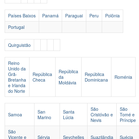
Países Baixos
Panamá
Paraguai
Peru
Polônia
Portugal
Quirguistão
Reino
Unido da
República
Grã-
República
República
da
Roménia
Bretanha
Checa
Dominicana
Moldávia
e Irlanda
do Norte
São
São
San
Santa
Samoa
Cristóvão e
Tomé e
Marino
Lúcia
Nevis
Príncipe
São
Vicente e
Sérvia
Seychelles
Suazilândia
Suécia