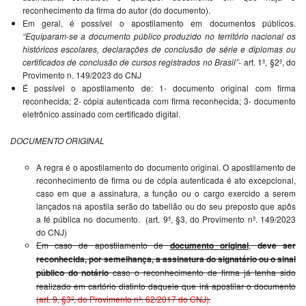
reconhecimento da firma do autor (do documento).
Em geral, é possível o apostilamento em documentos públicos.
“Equiparam-se a documento público produzido no território nacional os
históricos escolares, declarações de conclusão de série e diplomas ou
certificados de conclusão de cursos registrados no Brasil”-
art. 1º, §2º, do
Provimento n. 149/2023 do CNJ
É possível o apostilamento de: 1- documento original com firma
reconhecida; 2- cópia autenticada com firma reconhecida; 3- documento
eletrônico assinado com certificado digital.
DOCUMENTO ORIGINAL
A regra é o apostilamento do documento original.
O apostilamento de
reconhecimento de firma ou de cópia autenticada é ato excepcional,
caso em que a assinatura, a função ou o cargo exercido a serem
lançados na apostila serão do tabelião ou do seu preposto que apôs
a fé pública no documento.
(art. 9º, §3, do Provimento nº. 149/2023
do CNJ)
Em caso de apostilamento de
documento original
,
deve ser
reconhecida, por semelhança, a assinatura do signatário ou o sinal
público do notário
caso o reconhecimento de firma já tenha sido
realizado em cartório distinto daquele que irá apostilar o documento
(art. 9, §3º, do Provimento nº. 62/2017 do CNJ).