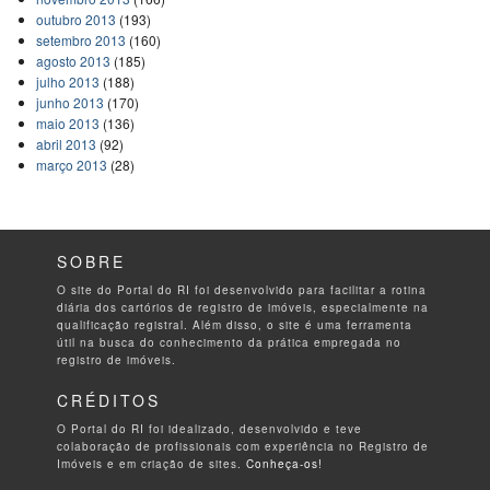
outubro 2013
(193)
setembro 2013
(160)
agosto 2013
(185)
julho 2013
(188)
junho 2013
(170)
maio 2013
(136)
abril 2013
(92)
março 2013
(28)
SOBRE
O site do Portal do RI foi desenvolvido para facilitar a rotina
diária dos cartórios de registro de imóveis, especialmente na
qualificação registral. Além disso, o site é uma ferramenta
útil na busca do conhecimento da prática empregada no
registro de imóveis.
CRÉDITOS
O Portal do RI foi idealizado, desenvolvido e teve
colaboração de profissionais com experiência no Registro de
Imóveis e em criação de sites.
Conheça-os!