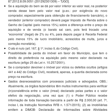
87.2012.8.09.0051 (201292301309) – TJGO].
Se a aquisição do bem se dá por valor inferior ao valor real, na posterior
venda desse bem pelo valor real (p.ex.: por exigência do novo
comprador, especialmente para obtenção de financiamento bancário), o
vendedor (anterior comprador) deverá pagar Imposto de Renda sobre o
Ganho de Capital (pelo menos 15%) sobre a diferença entre o preço de
aquisição e de venda (o barato sai caro, pois terá trocado uma
“economia” (ilegal) de 2% ou 4%, para depois pagar à Receita Federal
pelo menos 15% de lucro imobiliário, acrescidos de multa, juros e
correção monetária).
O ato é nulo (art. 167, § 1º, inciso II, do Código Civil).
Possibilidade de perda do imóvel em favor do Município, que tem o
direito de preferência na aquisição pelo mesmo valor declarado na
escritura (artigo 25 da Lei n. 10.257/2001).
Se o comprador devolver o imóvel por vícios ou defeitos ocultos (artigos
441 e 442 do Código Civil), receberá, apenas, a quantia declarada como
preço na escritura.
Gastos desnecessários com processos judiciais e advogados. OBS.:
Atualmente, os órgãos fazendários têm muitos instrumentos para verificar
(in)consistência entre o valor (irreal) declarado pelas partes e o valor
efetivo da negociação, uma vez que: (1) o Poder Público recebe
informação de toda transação bancária a partir de R$ 2.000,00 (art. 7º,
inciso I, da Instrução Normativa RFB n. 1.571/2015); (2) as imobiliárias
emitem a DIMOB- Declaração de Informações sobre Atividades