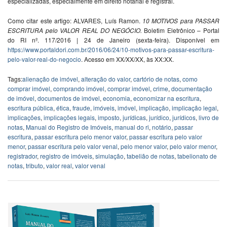
especializadas, especialmente em direito notarial e registral.
Como citar este artigo: ALVARES, Luís Ramon.
10 MOTIVOS para PASSAR
ESCRITURA pelo VALOR REAL DO NEGÓCIO.
Boletim Eletrônico – Portal
do RI nº. 117/2016 | 24 de Janeiro (sexta-feira). Disponível em
https://www.portaldori.com.br/2016/06/24/10-motivos-para-passar-escritura-
pelo-valor-real-do-negocio
. Acesso em XX/XX/XX, às XX:XX.
Tags:
alienação de imóvel
,
alteração do valor
,
cartório de notas
,
como
comprar imóvel
,
comprando imóvel
,
comprar imóvel
,
crime
,
documentação
de imóvel
,
documentos de imóvel
,
economia
,
economizar na escritura
,
escritura pública
,
ética
,
fraude
,
imóveis
,
imóvel
,
implicação
,
implicação legal
,
implicações
,
implicações legais
,
imposto
,
jurídicas
,
jurídico
,
jurídicos
,
livro de
notas
,
Manual do Registro de Imóveis
,
manual do ri
,
notário
,
passar
escritura
,
passar escritura pelo menor valor
,
passar escritura pelo valor
menor
,
passar escritura pelo valor venal
,
pelo menor valor
,
pelo valor menor
,
registrador
,
registro de imóveis
,
simulação
,
tabelião de notas
,
tabelionato de
notas
,
tributo
,
valor real
,
valor venal