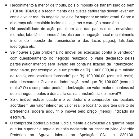
Recolhimento a menor de tributo, pois o imposto de transmissão do bem
(ITBI ou ITCMD) e o recolhimento das custas cartorárias devem levar em
conta o valor real do negócio, se este for superior ao valor venal. Sobre a
diferença não recolhida incide multa, juros e correção monetária.
Há possibilidade de ação penal em face das partes e dos envolvidos
(corretor, tabelião, intermediários etc.) por sonegação fiscal (recolhimento
inferior do imposto de transmissão e das taxas pagas), falsidade
ideológica etc.
Se houver algum problema no imóvel ou execução contra o vendedor,
com questionamento do negócio realizado, o valor declarado pelas
partes (valor inferior) será levado em conta na fixação da indenização.
Imagina-se, por exemplo, que um prédio de R$ 1.000.000,00 (um milhão
de reais), com escritura “passada” por R$ 100.000,00 (cem mil reais),
caia, desmorone. O valor de indenização será que R$ 100.000 (cem mil
reais)? Ou o comprador pedirá indenização por valor maior e confessará
que sonegou tributos e demais taxas na transferência do imóvel?!
Se o imóvel estiver locado e o vendedor e o comprador não locatário
acordarem um valor inferior ao valor real, o locatário, que tem direito de
preferência, poderá adquirir o imóvel pelo preço (menor) indicado na
escritura.
O comprador poderá pleitear judicialmente a devolução da quantia paga
que for superior à aquela quantia declarada na escritura [vide Acórdão
Proferido no Agravo Interno na Apelação Cível n. 230130-