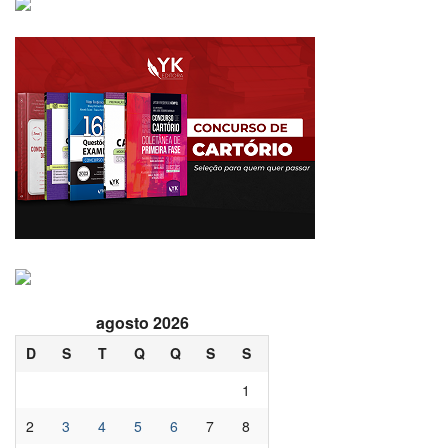
agosto 2026
D
S
T
Q
Q
S
S
1
2
3
4
5
6
7
8