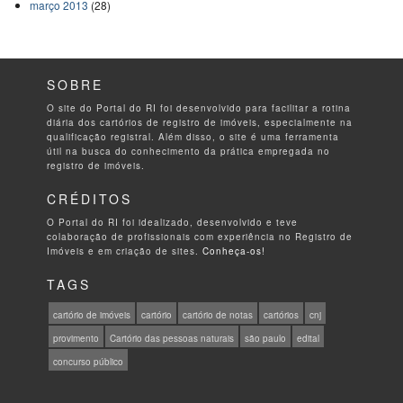
março 2013
(28)
SOBRE
O site do Portal do RI foi desenvolvido para facilitar a rotina
diária dos cartórios de registro de imóveis, especialmente na
qualificação registral. Além disso, o site é uma ferramenta
útil na busca do conhecimento da prática empregada no
registro de imóveis.
CRÉDITOS
O Portal do RI foi idealizado, desenvolvido e teve
colaboração de profissionais com experiência no Registro de
Imóveis e em criação de sites.
Conheça-os!
TAGS
cartório de imóveis
cartório
cartório de notas
cartórios
cnj
provimento
Cartório das pessoas naturais
são paulo
edital
concurso público