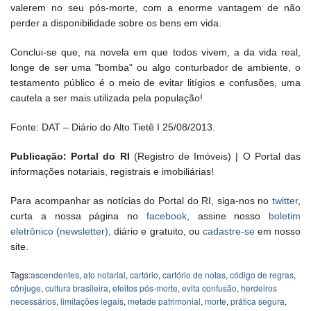
valerem no seu pós-morte, com a enorme vantagem de não
perder a disponibilidade sobre os bens em vida.
Conclui-se que, na novela em que todos vivem, a da vida real,
longe de ser uma "bomba" ou algo conturbador de ambiente, o
testamento público é o meio de evitar litígios e confusões, uma
cautela a ser mais utilizada pela população!
Fonte: DAT – Diário do Alto Tietê I 25/08/2013.
Publicação: Portal do RI
(Registro de Imóveis) | O Portal das
informações notariais, registrais e imobiliárias!
Para acompanhar as notícias do Portal do RI, siga-nos no
twitter
,
curta a nossa página no
facebook
, assine nosso
boletim
eletrônico (newsletter)
, diário e gratuito, ou
cadastre-se
em nosso
site.
Tags:
ascendentes
,
ato notarial
,
cartório
,
cartório de notas
,
código de regras
,
cônjuge
,
cultura brasileira
,
efeitos pós-morte
,
evita confusão
,
herdeiros
necessários
,
limitações legais
,
metade patrimonial
,
morte
,
prática segura
,