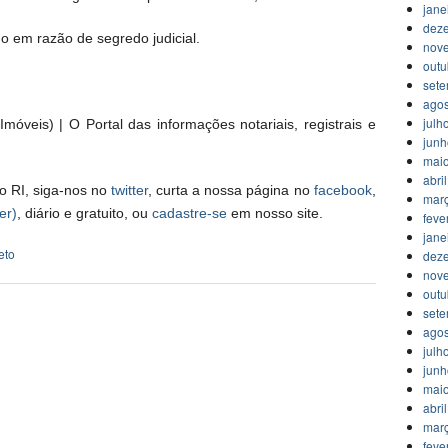
jane
dez
 em razão de segredo judicial.
nov
outu
set
agos
julh
móveis) | O Portal das informações notariais, registrais e
jun
mai
abri
o RI, siga-nos no
twitter
, curta a nossa página no
facebook
,
mar
er)
, diário e gratuito, ou
cadastre-se
em nosso site.
feve
jane
eto
dez
nov
outu
set
agos
julh
jun
mai
abri
mar
feve