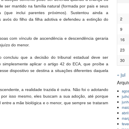
e ser mantido na família natural (formada por pais e seus
a (que inclui parentes próximos). Sustentou ainda a
2
s avós do filho da filha adotiva e defendeu a extinção do
9
oas com vínculo de ascendência e descendência geraria
16
ejuízo do menor.
23
o concluiu que a decisão do tribunal estadual deve ser
30
 simplesmente aplicar o artigo 42 do ECA, que proíbe a
se dispositivo se destina a situações diferentes daquela
« jul
Arqui
cendente, a realidade trazida é outra. Não foi o adotando
agos
julh
, por isso mesmo, eles buscam a sua adoção, até porque
jun
al entre a mãe biológica e o menor, que sempre se trataram
mai
abri
mar
feve