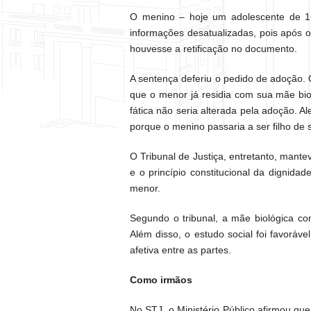
O menino – hoje um adolescente de 1
informações desatualizadas, pois após o
houvesse a retificação no documento.
A sentença deferiu o pedido de adoção. 
que o menor já residia com sua mãe bio
fática não seria alterada pela adoção. A
porque o menino passaria a ser filho de 
O Tribunal de Justiça, entretanto, mant
e o princípio constitucional da dignida
menor.
Segundo o tribunal, a mãe biológica c
Além disso, o estudo social foi favoráv
afetiva entre as partes.
Como irmãos
No STJ, o Ministério Público afirmou q