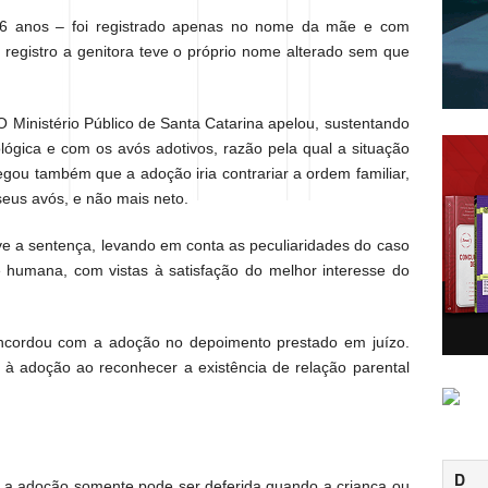
6 anos – foi registrado apenas no nome da mãe e com
 registro a genitora teve o próprio nome alterado sem que
O Ministério Público de Santa Catarina apelou, sustentando
lógica e com os avós adotivos, razão pela qual a situação
legou também que a adoção iria contrariar a ordem familiar,
seus avós, e não mais neto.
eve a sentença, levando em conta as peculiaridades do caso
de humana, com vistas à satisfação do melhor interesse do
oncordou com a adoção no depoimento prestado em juízo.
el à adoção ao reconhecer a existência de relação parental
D
ue a adoção somente pode ser deferida quando a criança ou