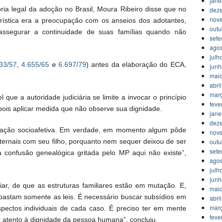
jane
ória legal da adoção no Brasil, Moura Ribeiro disse que no
dez
nov
terística era a preocupação com os anseios dos adotantes,
outu
assegurar a continuidade de suas famílias quando não
set
agos
julh
33/57
,
4.655/65
e
6.697/79
) antes da elaboração do ECA,
jun
mai
abri
mar
 que a autoridade judiciária se limite a invocar o princípio
feve
epois aplicar medida que não observe sua dignidade.
jane
dez
iliação socioafetiva. Em verdade, em momento algum pôde
nov
outu
aternais com seu filho, porquanto nem sequer deixou de ser
set
 confusão genealógica gritada pelo MP aqui não existe”,
agos
julh
jun
liar, de que as estruturas familiares estão em mutação. E,
mai
 bastam somente as leis. É necessário buscar subsídios em
abri
mar
pectos individuais de cada caso. É preciso ter em mente
feve
 atento à dignidade da pessoa humana”, concluiu.