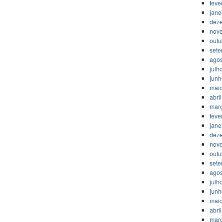
feve
jane
dez
nov
outu
set
agos
julh
jun
mai
abri
mar
feve
jane
dez
nov
outu
set
agos
julh
jun
mai
abri
mar