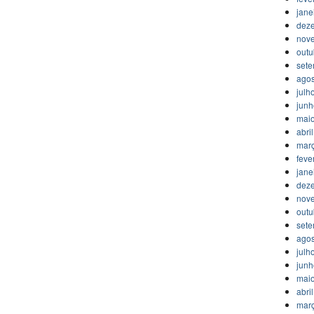
jane
dez
nov
outu
set
agos
julh
jun
mai
abri
mar
feve
jane
dez
nov
outu
set
agos
julh
jun
mai
abri
mar