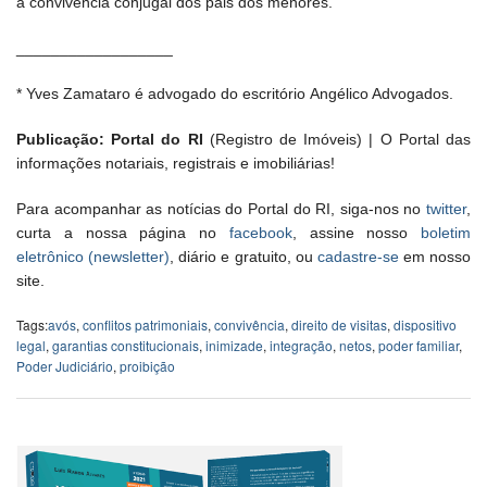
a convivência conjugal dos pais dos menores.
__________________
* Yves Zamataro é advogado do escritório Angélico Advogados.
Publicação: Portal do RI
(Registro de Imóveis) | O Portal das
informações notariais, registrais e imobiliárias!
Para acompanhar as notícias do Portal do RI, siga-nos no
twitter
,
curta a nossa página no
facebook
, assine nosso
boletim
eletrônico (newsletter)
, diário e gratuito, ou
cadastre-se
em nosso
site.
Tags:
avós
,
conflitos patrimoniais
,
convivência
,
direito de visitas
,
dispositivo
legal
,
garantias constitucionais
,
inimizade
,
integração
,
netos
,
poder familiar
,
Poder Judiciário
,
proibição