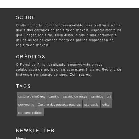
SOBRE
O site do Portal do RI foi desenvolvido para facilitar a rotina
diária dos cartórios de registro de imóveis, especialmente na
qualificação registral. Além disso, o site é uma ferramenta
útil na busca do conhecimento da prática empregada no
registro de imóveis.
CRÉDITOS
O Portal do RI foi idealizado, desenvolvido e teve
colaboração de profissionais com experiência no Registro de
Imóveis e em criação de sites.
Conheça-os!
TAGS
cartório de imóveis
cartório
cartório de notas
cartórios
cnj
provimento
Cartório das pessoas naturais
são paulo
edital
concurso público
NEWSLETTER
Nome