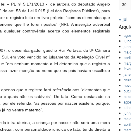
30
lei – PL nº 5.171/2013 -, de autoria do deputado Ângelo
º do art. 53 da Lei 6.015 (Lei dos Registros Públicos), para
ser o registro feito em livro próprio, “com os elementos que
« jul
enome que lhe forem postos” (NR). A inserção adverbial
Arqui
sta qualquer controvérsia acerca dos elementos registrais
agos
julh
jun
007, o desembargador gaúcho Rui Portava, da 8ª Câmara
mai
o Sul, em voto vencido no julgamento da Apelação Cível nº
abri
mar
que “em nenhum momento a lei determina que o registro a
feve
possa fazer menção ao nome que os pais haviam escolhido
jane
dez
nov
z apenas que o registro fará referência aos “elementos que
outu
set
ão e quais não os cabíveis”. De fato. Como destacado na
agos
s, por ele referida, “as pessoas por nascer existem, porque,
julh
 já no ventre materno”.
jun
mai
ida intra-uterina, a criança por nascer não será uma mera
abri
hegar, com personalidade jurídica de fato, tendo direito a
mar