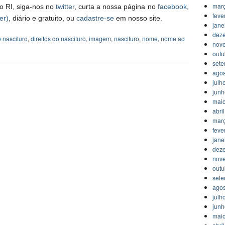
mar
o RI, siga-nos no
twitter
, curta a nossa página no
facebook
,
feve
er)
, diário e gratuito, ou
cadastre-se
em nosso site.
jane
dez
o nascituro
,
direitos do nascituro
,
imagem
,
nascituro
,
nome
,
nome ao
nov
outu
set
agos
julh
jun
mai
abri
mar
feve
jane
dez
nov
outu
set
agos
julh
jun
mai