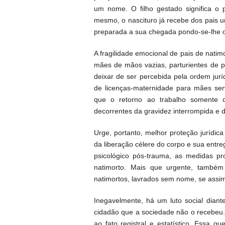
um nome. O filho gestado significa o p
mesmo, o nascituro já recebe dos pais u
preparada a sua chegada pondo-se-lhe o
A fragilidade emocional de pais de natimo
mães de mãos vazias, parturientes de p
deixar de ser percebida pela ordem jurí
de licenças-maternidade para mães serv
que o retorno ao trabalho somente 
decorrentes da gravidez interrompida e 
Urge, portanto, melhor proteção jurídic
da liberação célere do corpo e sua entre
psicológico pós-trauma, as medidas pr
natimorto. Mais que urgente, também 
natimortos, lavrados sem nome, se assim 
Inegavelmente, há um luto social diante
cidadão que a sociedade não o recebeu. E
ao fato registral e estatístico. Essa 