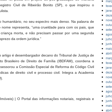
mar
 Registro Civil de Ribeirão Bonito (SP), o que inspirou o
feve
jane
lista.
dez
nov
to humanitário, no seu espectro mais denso. Na palavra de
outu
 o nome representa, “uma crueldade para com os pais, que
set
a criança morta, e não precisam passar por uma segunda
agos
sprezo da ordem jurídica.”
julh
jun
mai
abri
rtigo é desembargador decano do Tribunal de Justiça de
mar
uto Brasileiro de Direito de Família (IBDFAM), coordena a
feve
ssessorou a Comissão Especial de Reforma do Código Civil
jane
dez
icas de direito civil e processo civil. Integra a Academia
nov
).
outu
set
agos
julh
móveis) | O Portal das informações notariais, registrais e
jun
mai
abri