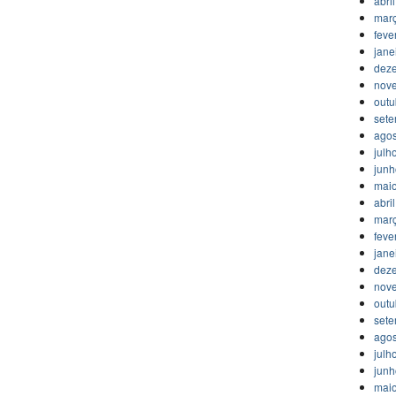
abri
mar
feve
jane
dez
nov
outu
set
agos
julh
jun
mai
abri
mar
feve
jane
dez
nov
outu
set
agos
julh
jun
mai