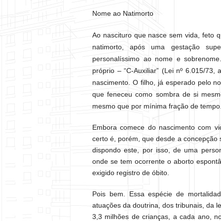
Nome ao Natimorto
Ao nascituro que nasce sem vida, feto qu
natimorto, após uma gestação supe
personalíssimo ao nome e sobrenome. 
próprio – “C-Auxiliar” (Lei nº 6.015/73,
nascimento. O filho, já esperado pelo n
que feneceu como sombra de si mesmo e
mesmo que por mínima fração de tempo
Embora comece do nascimento com vida a
certo é, porém, que desde a concepção s
dispondo este, por isso, de uma person
onde se tem ocorrente o aborto espontâ
exigido registro de óbito.
Pois bem. Essa espécie de mortalidad
atuações da doutrina, dos tribunais, da 
3,3 milhões de crianças, a cada ano, n