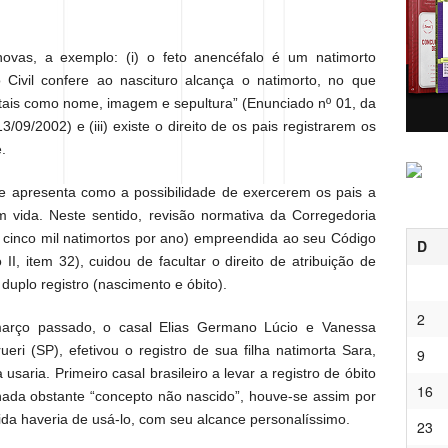
vas, a exemplo: (i) o feto anencéfalo é um natimorto
o Civil confere ao nascituro alcança o natimorto, no que
 tais como nome, imagem e sepultura” (Enunciado nº 01, da
3/09/2002) e (iii) existe o direito de os pais registrarem os
.
 se apresenta como a possibilidade de exercerem os pais a
m vida. Neste sentido, revisão normativa da Corregedoria
a cinco mil natimortos por ano) empreendida ao seu Código
D
I, item 32), cuidou de facultar o direito de atribuição de
uplo registro (nascimento e óbito).
2
 março passado, o casal Elias Germano Lúcio e Vanessa
eri (SP), efetivou o registro de sua filha natimorta Sara,
9
saria. Primeiro casal brasileiro a levar a registro de óbito
16
ada obstante “concepto não nascido”, houve-se assim por
ida haveria de usá-lo, com seu alcance personalíssimo.
23