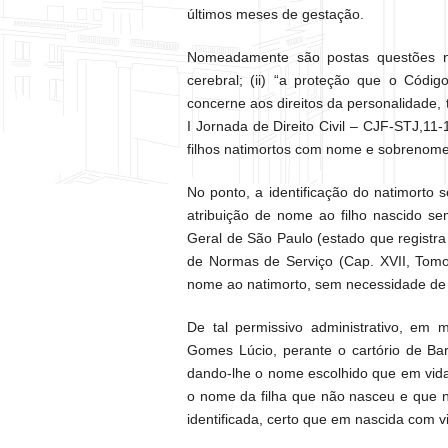
últimos meses de gestação.
Nomeadamente são postas questões no
cerebral; (ii) “a proteção que o Códig
concerne aos direitos da personalidade,
I Jornada de Direito Civil – CJF-STJ,11-1
filhos natimortos com nome e sobrenome
No ponto, a identificação do natimorto
atribuição de nome ao filho nascido se
Geral de São Paulo (estado que registr
de Normas de Serviço (Cap. XVII, Tomo I
nome ao natimorto, sem necessidade de d
De tal permissivo administrativo, em
Gomes Lúcio, perante o cartório de Baru
dando-lhe o nome escolhido que em vida u
o nome da filha que não nasceu e que n
identificada, certo que em nascida com v