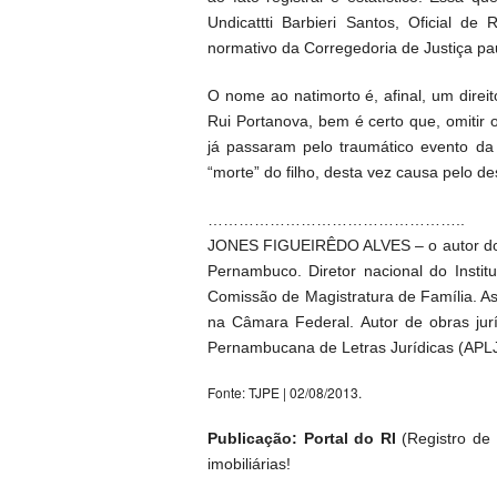
Undicattti Barbieri Santos, Oficial de
normativo da Corregedoria de Justiça pau
O nome ao natimorto é, afinal, um direi
Rui Portanova, bem é certo que, omitir
já passaram pelo traumático evento d
“morte” do filho, desta vez causa pelo de
…………………………………………..
JONES FIGUEIRÊDO ALVES – o autor do a
Pernambuco. Diretor nacional do Instit
Comissão de Magistratura de Família. A
na Câmara Federal. Autor de obras juríd
Pernambucana de Letras Jurídicas (APLJ
Fonte: TJPE | 02/08/2013.
Publicação: Portal do RI
(Registro de I
imobiliárias!