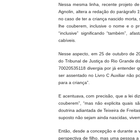
Nessa mesma linha, recente projeto de 
Agnolin, altera a redação do parágrafo 1
no caso de ter a criança nascido morta, 
lhe couberem, inclusive o nome e o pr
“inclusive” significando “também”, afa
cabíveis.
Nesse aspecto, em 25 de outubro de 2
do Tribunal de Justiça do Rio Grande d
70020535118 divergia por já entender 
ser assentado no Livro C Auxiliar não 
para a criança”.
E acentuava, com precisão, que a lei di
couberem”, “mas não explicita quais s
doutrina adiantada de Teixeira de Freita
suposto não sejam ainda nascidas, vivem
Então, desde a concepção e durante a v
perspectiva de filho, mas uma pessoa a c