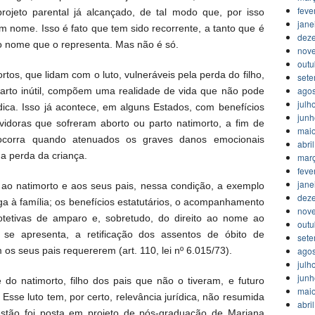
feve
rojeto parental já alcançado, de tal modo que, por isso
jane
m nome. Isso é fato que tem sido recorrente, a tanto que é
dez
 nome que o representa. Mas não é só.
nov
outu
rtos, que lidam com o luto, vulneráveis pela perda do filho,
set
agos
arto inútil, compõem uma realidade de vida que não pode
julh
dica. Isso já acontece, em alguns Estados, com benefícios
jun
idoras que sofreram aborto ou parto natimorto, a fim de
mai
ocorra quando atenuados os graves danos emocionais
abri
da perda da criança.
mar
feve
jane
a ao natimorto e aos seus pais, nessa condição, a exemplo
dez
ga à família; os benefícios estatutários, o acompanhamento
nov
otetivas de amparo e, sobretudo, do direito ao nome ao
outu
se apresenta, a retificação dos assentos de óbito de
set
os seus pais requererem (art. 110, lei nº 6.015/73).
agos
julh
jun
 do natimorto, filho dos pais que não o tiveram, e futuro
mai
sse luto tem, por certo, relevância jurídica, não resumida
abri
questão foi posta em projeto de pós-graduação de Mariana