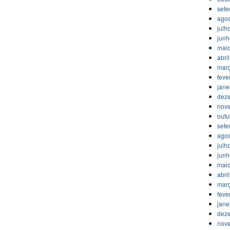
set
agos
julh
jun
mai
abri
mar
feve
jane
dez
nov
outu
set
agos
julh
jun
mai
abri
mar
feve
jane
dez
nov