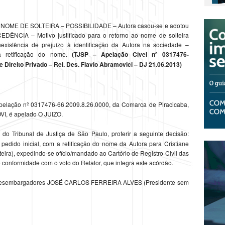
ME DE SOLTEIRA – POSSIBILIDADE – Autora casou-se e adotou
NCIA – Motivo justificado para o retorno ao nome de solteira
Inexistência de prejuízo à identificação da Autora na sociedade –
retificação do nome.
(TJSP – Apelação Cível nº 0317476-
 Direito Privado – Rel. Des. Flavio Abramovici – DJ 21.06.2013)
 Apelação nº 0317476-66.2009.8.26.0000, da Comarca de Piracicaba,
I, é apelado O JUIZO.
do Tribunal de Justiça de São Paulo, proferir a seguinte decisão:
pedido inicial, com a retificação do nome da Autora para Cristiane
eira), expedindo-se ofício/mandado ao Cartório de Registro Civil das
e conformidade com o voto do Relator, que integra este acórdão.
s. Desembargadores JOSÉ CARLOS FERREIRA ALVES (Presidente sem