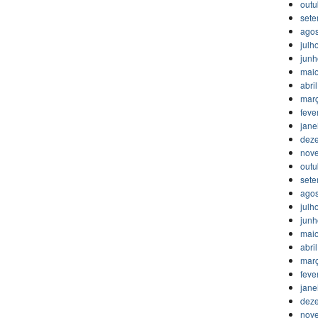
outu
set
agos
julh
jun
mai
abri
mar
feve
jane
dez
nov
outu
set
agos
julh
jun
mai
abri
mar
feve
jane
dez
nov