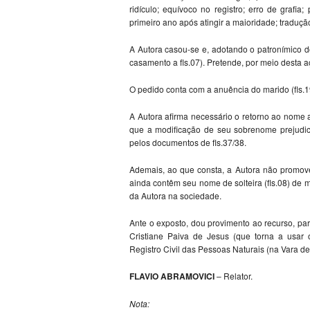
ridículo; equívoco no registro; erro de grafi
primeiro ano após atingir a maioridade; traduçã
A Autora casou-se e, adotando o patronímico d
casamento a fls.07). Pretende, por meio desta a
O pedido conta com a anuência do marido (fls.1
A Autora afirma necessário o retorno ao nome an
que a modificação de seu sobrenome prejudic
pelos documentos de fls.37/38.
Ademais, ao que consta, a Autora não promov
ainda contêm seu nome de solteira (fls.08) de 
da Autora na sociedade.
Ante o exposto, dou provimento ao recurso, par
Cristiane Paiva de Jesus (que torna a usar 
Registro Civil das Pessoas Naturais (na Vara de
FLAVIO ABRAMOVICI
– Relator.
Nota: