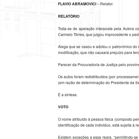
FLAVIO ABRAMOVICI
– Relator.
RELATÓRIO
Trata-se de apelação interposta pela Autora co
Carmelo Tôrres, que julgou improcedente o pedido
Alega que se casou e adotou o patronímico do m
modificação, que não causará prejuízo para terc
Parecer da Procuradoria de Justiça pelo provime
Os autos foram redistribuídos (por processame
(em razão de determinação do Presidente da Se
É a síntese.
VOTO
O nome atribuído à pessoa física (composto pe
identificação de cada indivíduo, está sujeita à 
Existem exceções a essa regra, “permitindo-s