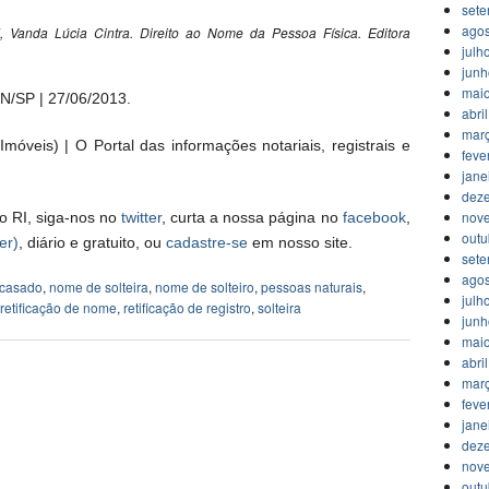
set
agos
Vanda Lúcia Cintra. Direito ao Nome da Pessoa Física. Editora
julh
jun
mai
N/SP | 27/06/2013.
abri
mar
móveis) | O Portal das informações notariais, registrais e
feve
jane
dez
nov
o RI, siga-nos no
twitter
, curta a nossa página no
facebook
,
outu
er)
, diário e gratuito, ou
cadastre-se
em nosso site.
set
agos
casado
,
nome de solteira
,
nome de solteiro
,
pessoas naturais
,
julh
retificação de nome
,
retificação de registro
,
solteira
jun
mai
abri
mar
feve
jane
dez
nov
outu