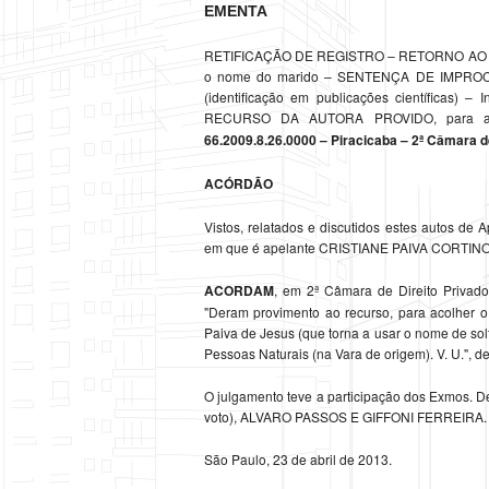
EMENTA
RETIFICAÇÃO DE REGISTRO – RETORNO AO NO
o nome do marido – SENTENÇA DE IMPROCEDÊ
(identificação em publicações científicas) – 
RECURSO DA AUTORA PROVIDO, para a 
66.2009.8.26.0000 – Piracicaba – 2ª Câmara de
ACÓRDÃO
Vistos, relatados e discutidos estes autos de
em que é apelante CRISTIANE PAIVA CORTINOV
ACORDAM
, em 2ª Câmara de Direito Privado 
"Deram provimento ao recurso, para acolher o 
Paiva de Jesus (que torna a usar o nome de solt
Pessoas Naturais (na Vara de origem). V. U.", d
O julgamento teve a participação dos Exmo
voto), ALVARO PASSOS E GIFFONI FERREIRA.
São Paulo, 23 de abril de 2013.