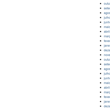
outu
set
agos
julh
jun
mai
abri
mar
feve
jane
dez
nov
outu
set
agos
julh
jun
mai
abri
mar
feve
jane
dez