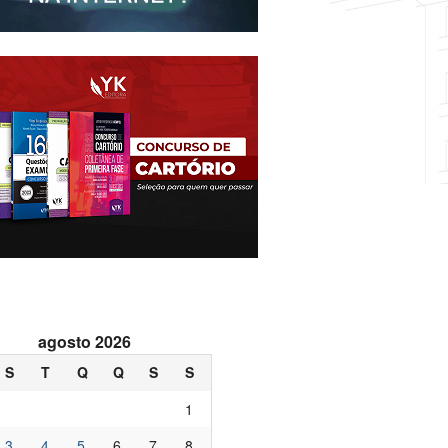
agosto 2026
S
T
Q
Q
S
S
1
3
4
5
6
7
8