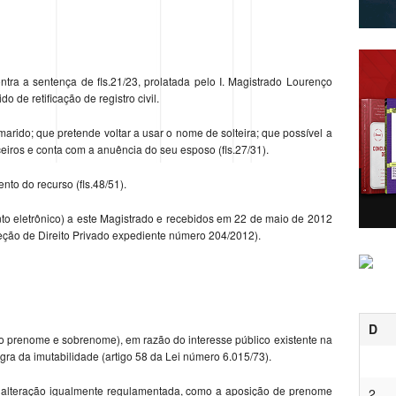
ntra a sentença de fls.21/23, prolatada pelo I. Magistrado Lourenço
 de retificação de registro civil.
arido; que pretende voltar a usar o nome de solteira; que possível a
eiros e conta com a anuência do seu esposo (fls.27/31).
nto do recurso (fls.48/51).
nto eletrônico) a este Magistrado e recebidos em 22 de maio de 2012
ção de Direito Privado expediente número 204/2012).
D
lo prenome e sobrenome), em razão do interesse público existente na
regra da imutabilidade (artigo 58 da Lei número 6.015/73).
e alteração igualmente regulamentada, como a aposição de prenome
2