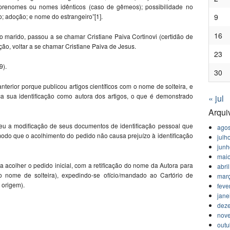
a; prenomes ou nomes idênticos (caso de gêmeos); possibilidade no
o; adoção; e nome do estrangeiro”[1].
9
16
o marido, passou a se chamar Cristiane Paiva Cortinovi (certidão de
ção, voltar a se chamar Cristiane Paiva de Jesus.
23
9).
30
terior porque publicou artigos científicos com o nome de solteira, e
a sua identificação como autora dos artigos, o que é demonstrado
« jul
Arqui
eu a modificação de seus documentos de identificação pessoal que
agos
modo que o acolhimento do pedido não causa prejuízo à identificação
julh
jun
mai
a acolher o pedido inicial, com a retificação do nome da Autora para
abri
o nome de solteira), expedindo-se ofício/mandado ao Cartório de
mar
 origem).
feve
jane
dez
nov
outu