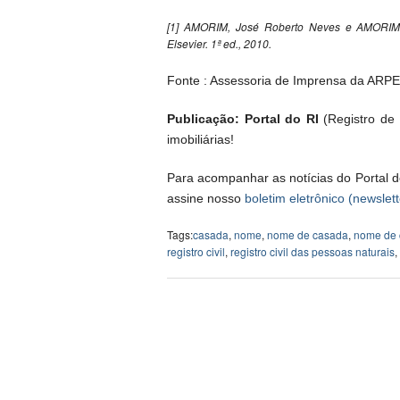
[1] AMORIM, José Roberto Neves e AMORIM, 
Elsevier. 1ª ed., 2010.
Fonte : Assessoria de Imprensa da ARPE
Publicação: Portal do RI
(Registro de I
imobiliárias!
Para acompanhar as notícias do Portal d
assine nosso
boletim eletrônico (newslett
Tags:
casada
,
nome
,
nome de casada
,
nome de 
registro civil
,
registro civil das pessoas naturais
,