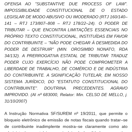
OFENSA AO "SUBSTANTIVE DUE PROCESS OF LAW".
IMPOSSIBILIDADE CONSTITUCIONAL DE O ESTADO
LEGISLAR DE MODO ABUSIVO OU IMODERADO (RTJ 160/140–
141 – RTJ 173/807–808 – RTJ 178/22–24). O PODER DE
TRIBUTAR – QUE ENCONTRA LIMITAÇÕES ESSENCIAIS NO
PRÓPRIO TEXTO CONSTITUCIONAL, INSTITUÍDAS EM FAVOR
DO CONTRIBUINTE – "NÃO PODE CHEGAR À DESMEDIDA DO
PODER DE DESTRUIR" (MIN. OROSIMBO NONATO, RDA
34/132). A PRERROGATIVA ESTATAL DE TRIBUTAR TRADUZ
PODER CUJO EXERCÍCIO NÃO PODE COMPROMETER A
LIBERDADE DE TRABALHO, DE COMÉRCIO E DE INDÚSTRIA
DO CONTRIBUINTE. A SIGNIFICAÇÃO TUTELAR, EM NOSSO
SISTEMA JURÍDICO, DO "ESTATUTO CONSTITUCIONAL DO
CONTRIBUINTE". DOUTRINA. PRECEDENTES. AGRAVO
IMPROVIDO. (AI nº 683000, Relator: Min. CELSO DE MELLO, j.
31/10/2007)
A Instrução Normativa SF/SUREM nº 19/2011, que permite o
bloqueio eletrônico de emissão de notas fiscais quando tratar–se
de contribuinte inadimplente mostra–se claramente como ato