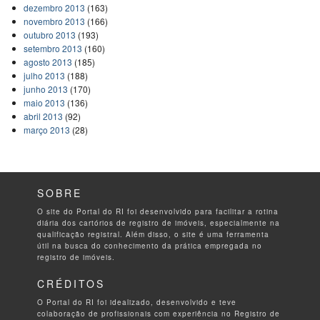
dezembro 2013
(163)
novembro 2013
(166)
outubro 2013
(193)
setembro 2013
(160)
agosto 2013
(185)
julho 2013
(188)
junho 2013
(170)
maio 2013
(136)
abril 2013
(92)
março 2013
(28)
SOBRE
O site do Portal do RI foi desenvolvido para facilitar a rotina
diária dos cartórios de registro de imóveis, especialmente na
qualificação registral. Além disso, o site é uma ferramenta
útil na busca do conhecimento da prática empregada no
registro de imóveis.
CRÉDITOS
O Portal do RI foi idealizado, desenvolvido e teve
colaboração de profissionais com experiência no Registro de