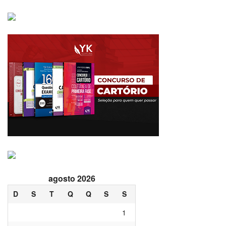
agosto 2026
D
S
T
Q
Q
S
S
1