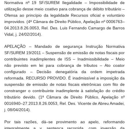
Normativa nº 19 SF/SUREM Ilegalidade – Impossibilidade de
utilização desse meio coativo para cobrança de débito tributário –
Ofensa ao princípio da legalidade Recursos oficial e voluntário
improvidos. (4ª Câmara de Direito Público, Apelação nº 0006763–
04.2013.8.26.0053, Rel. Des. Luis Fernando Camargo de Barros
Vidal, j. 24/02/2014).
APELAÇÃO – Mandado de segurança Instrução Normativa
SF/SUREM 19/2011 – Suspensão de emissão de notas fiscais por
contribuintes inadimplentes de ISS – Inadmissibilidade – Meio
não previsto em lei para cobrança de tributos – Ato coator
configurado – Decisão denegatória da ordem impetrada
reformada. RECURSO PROVIDO. É inadmissível a imposição da
suspensão de emissão de notas fiscais eletrônicas com fito de
constranger o contribuinte inadimplente à satisfação do crédito
tributário devido. (1ª Câmara de Direito Público, Apelação nº
0016940–27.2013.8.26.0053, Rel. Des. Vicente de Abreu Amadei,
j. 08/04/2014).
Por tais razões, dá–se provimento ao apelo, reformando
integralmente a v. sentença recorrida, com inversão da