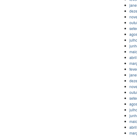
jane
dez
nov
outu
set
agos
julh
jun
mai
abri
mar
feve
jane
dez
nov
outu
set
agos
julh
jun
mai
abri
mar