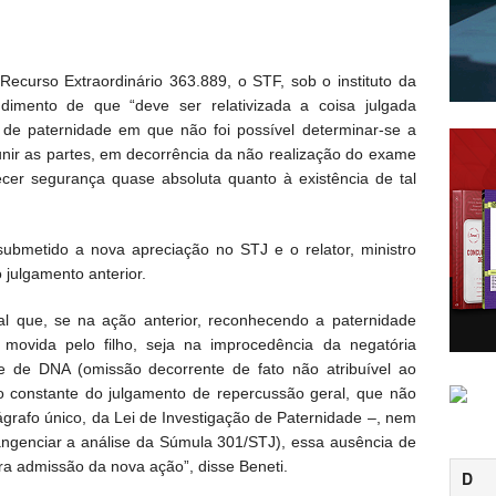
Recurso Extraordinário 363.889, o STF, sob o instituto da
ndimento de que “deve ser relativizada a coisa julgada
 de paternidade em que não foi possível determinar-se a
 unir as partes, em decorrência da não realização do exame
er segurança quase absoluta quanto à existência de tal
 submetido a nova apreciação no STJ e o relator, ministro
o julgamento anterior.
l que, se na ação anterior, reconhecendo a paternidade
a movida pelo filho, seja na improcedência da negatória
e de DNA (omissão decorrente de fato não atribuível ao
o constante do julgamento de repercussão geral, que não
rágrafo único, da Lei de Investigação de Paternidade –, nem
genciar a análise da Súmula 301/STJ), essa ausência de
ra admissão da nova ação”, disse Beneti.
D