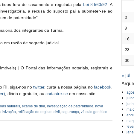
os tidos fora do casamento é regulada pela
Lei 8.560/92
. A
vestigatória, a recusa do suposto pai a submeter-se ao
2
tum de paternidade”.
9
maioria dos integrantes da Turma.
16
o em razão de segredo judicial.
23
30
móveis) | O Portal das informações notariais, registrais e
« jul
Arqui
o RI, siga-nos no
twitter
, curta a nossa página no
facebook
,
agos
er)
, diário e gratuito, ou
cadastre-se
em nosso site.
julh
jun
soas naturais
,
exame de dna
,
investigação de paternidade
,
nova
mai
ativização
,
retificação do registro civil
,
segurança
,
vínculo genético
abri
mar
feve
jane