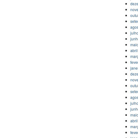
dez
nov
outu
set
agos
julh
jun
mai
abri
mar
feve
jane
dez
nov
outu
set
agos
julh
jun
mai
abri
mar
feve