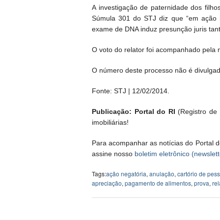
A investigação de paternidade dos filh
Súmula 301 do STJ diz que “em ação in
exame de DNA induz presunção juris tan
O voto do relator foi acompanhado pela 
O número deste processo não é divulgad
Fonte: STJ | 12/02/2014.
Publicação: Portal do RI
(Registro de I
imobiliárias!
Para acompanhar as notícias do Portal d
assine nosso
boletim eletrônico (newslett
Tags:
ação negatória
,
anulação
,
cartório de pes
apreciação
,
pagamento de alimentos
,
prova
,
rel