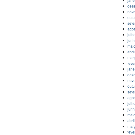
jane
dez
nov
outu
set
agos
julh
jun
mai
abri
mar
feve
jane
dez
nov
outu
set
agos
julh
jun
mai
abri
mar
feve