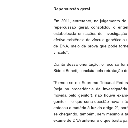
Repercussão geral
Em 2011, entretanto, no julgamento do 
repercussão geral, consolidou o ente
estabelecida em ações de investigação
efetiva existência de vínculo genético a
de DNA, meio de prova que pode fornec
vínculo”.
Diante dessa orientação, o recurso foi
Sidnei Beneti, concluiu pela retratação d
“Firmou-se no Supremo Tribunal Federa
(seja na procedência da investigatóri
movida pelo genitor), não houve exam
genitor – o que seria questão nova, nã
enfocou a matéria à luz do artigo 2º, pa
se chegando, também, nem mesmo a tan
exame de DNA anterior é o que basta pa