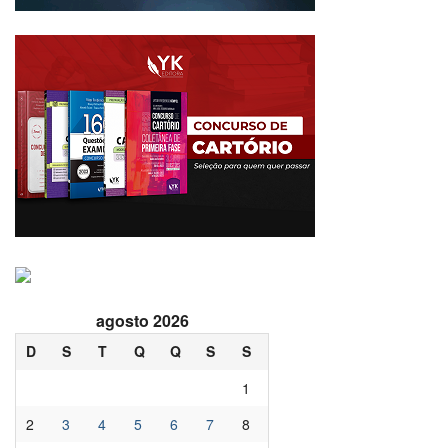
agosto 2026
D
S
T
Q
Q
S
S
1
2
3
4
5
6
7
8