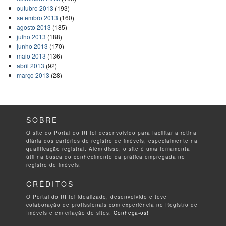
outubro 2013
(193)
setembro 2013
(160)
agosto 2013
(185)
julho 2013
(188)
junho 2013
(170)
maio 2013
(136)
abril 2013
(92)
março 2013
(28)
SOBRE
O site do Portal do RI foi desenvolvido para facilitar a rotina
diária dos cartórios de registro de imóveis, especialmente na
qualificação registral. Além disso, o site é uma ferramenta
útil na busca do conhecimento da prática empregada no
registro de imóveis.
CRÉDITOS
O Portal do RI foi idealizado, desenvolvido e teve
colaboração de profissionais com experiência no Registro de
Imóveis e em criação de sites.
Conheça-os!