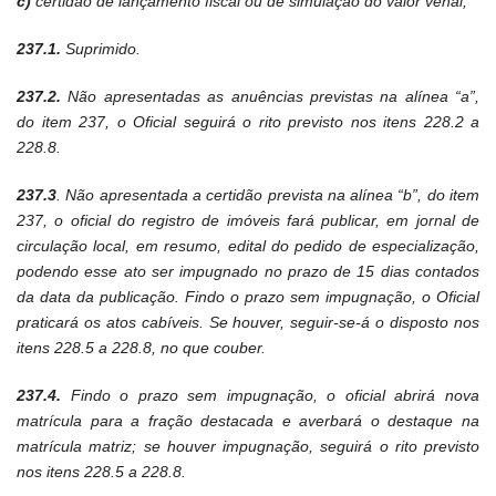
c)
certidão de lançamento fiscal ou de simulação do valor venal;
237.1.
Suprimido.
237.2.
Não apresentadas as anuências previstas na alínea “a”,
do item 237, o Oficial seguirá o rito previsto nos itens 228.2 a
228.8.
237.3
. Não apresentada a certidão prevista na alínea “b”, do item
237, o oficial do registro de imóveis fará publicar, em jornal de
circulação local, em resumo, edital do pedido de especialização,
podendo esse ato ser impugnado no prazo de 15 dias contados
da data da publicação. Findo o prazo sem impugnação, o Oficial
praticará os atos cabíveis. Se houver, seguir-se-á o disposto nos
itens 228.5 a 228.8, no que couber.
237.4.
Findo o prazo sem impugnação, o oficial abrirá nova
matrícula para a fração destacada e averbará o destaque na
matrícula matriz; se houver impugnação, seguirá o rito previsto
nos itens 228.5 a 228.8.