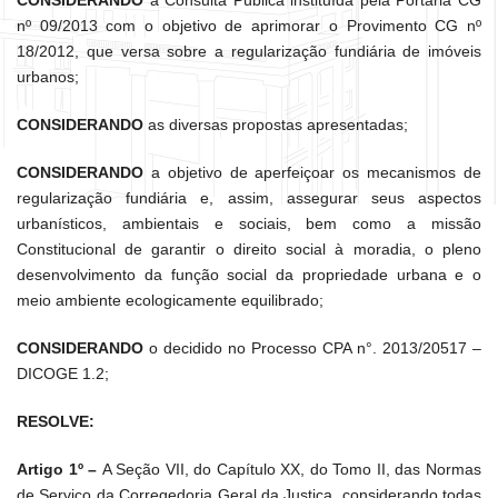
CONSIDERANDO
a Consulta Pública instituída pela Portaria CG
nº 09/2013 com o objetivo de aprimorar o Provimento CG nº
18/2012, que versa sobre a regularização fundiária de imóveis
urbanos;
CONSIDERANDO
as diversas propostas apresentadas;
CONSIDERANDO
a objetivo de aperfeiçoar os mecanismos de
regularização fundiária e, assim, assegurar seus aspectos
urbanísticos, ambientais e sociais, bem como a missão
Constitucional de garantir o direito social à moradia, o pleno
desenvolvimento da função social da propriedade urbana e o
meio ambiente ecologicamente equilibrado;
CONSIDERANDO
o decidido no Processo CPA n°. 2013/20517 –
DICOGE 1.2;
RESOLVE:
Artigo 1º –
A Seção VII, do Capítulo XX, do Tomo II, das Normas
de Serviço da Corregedoria Geral da Justiça, considerando todas