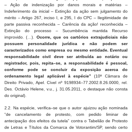
– Ação de indenização por danos morais e matérias –
Indeferimento da inicial – Extinção da ação sem julgamento do
mérito – Artigo
267, inciso I, e 295, I do CPC – Ilegitimidade de
parte passiva reconhecida – Carência da ação! reconhecida –
Extinção do processo – Sucumbência mantida Recurso
improvido. (…).
Ocorre, que os cartórios extrajudiciais não
possuem personalidade jurídica e não podem ser
caracterizados como empresa ou mesmo entidade. Eventual
responsabilidade civil deve ser atribuída ao notário ou
registrador, pois, repita–se, a responsabilidade é pessoal,
conforme pode se concluir da exposição acerca do
ordenamento legal aplicável à espécie”
(10ª Câmara de
Direito Privado, Apel. Cível nº
9198934–77.2002.8.26.0000, rel.
Des. Octávio Helene, v.u., j. 31.05.2011, o
destaque não consta
do original).
2.2. Na espécie, verifica–se que o autor ajuizou ação nominada
“de cancelamento de protesto, com pedido liminar de
antecipação dos efeitos da tutela” contra o Tabelião de Protesto
de Letras e Títulos da Comarca de Votorantim/SP, sendo certo