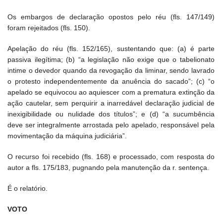
Os embargos de declaração opostos pelo réu (fls. 147/149)
foram rejeitados (fls. 150).
Apelação do réu (fls. 152/165), sustentando que: (a) é parte
passiva ilegítima; (b) “a legislação não exige que o tabelionato
intime o devedor quando da revogação da liminar, sendo lavrado
o protesto independentemente da anuência do sacado”; (c) “o
apelado se equivocou ao aquiescer com a prematura extinção da
ação cautelar, sem perquirir a inarredável declaração judicial de
inexigibilidade ou nulidade dos títulos”; e (d) “a sucumbência
deve ser integralmente arrostada pelo apelado, responsável pela
movimentação da máquina judiciária”.
O recurso foi recebido (fls. 168) e processado, com resposta do
autor a fls. 175/183, pugnando pela manutenção da r. sentença.
É o relatório.
VOTO