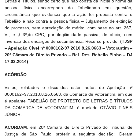
Letras e Títulos, sendo certo que não consta da inicial o nome da
pessoa física encarregada do Tabelionato em questão,
circunstância que evidencia que a ação foi proposta contra o
Tabelião e não contra a pessoa física – Julgamento de extinção
do processo, sem apreciação do mérito, com base no art. 267,
VI, e § 3º,do CPC, por ilegitimidade passiva, de ofício, com
inversão dos encargos de sucumbência. Recurso provido.
(TJSP
– Apelação Cível nº 0000162-97.2010.8.26.0663 – Votorantim –
20ª Câmara de Direito Privado – Rel. Des. Rebello Pinho – DJ
17.03.2014)
ACÓRDÃO
Vistos, relatados e discutidos estes autos de Apelação nº
0000162–97.2010.8.26.0663, da Comarca de Votorantim, em que
é apelante TABELIÃO DE PROTESTO DE LETRAS E TÍTULOS
DA COMARCA DE VOTORANTIM, é apelado OTÁVIO FINEIS
JÚNIOR.
ACORDAM
, em 20ª Câmara de Direito Privado do Tribunal de
Justiça de São Paulo, proferir a seguinte decisão: "Deram