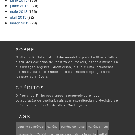
junho 2013
(170)
maio 2013
(136)
abril 2013
(92)
março 2013
(28)
SOBRE
O site do Portal do RI foi desenvolvido para facilitar a rotina
diária dos cartórios de registro de imóveis, especialmente na
qualificação registral. Além disso, o site é uma ferramenta
útil na busca do conhecimento da prática empregada no
registro de imóveis.
CRÉDITOS
O Portal do RI foi idealizado, desenvolvido e teve
colaboração de profissionais com experiência no Registro de
Imóveis e em criação de sites.
Conheça-os!
TAGS
cartório de imóveis
cartório
cartório de notas
cartórios
cnj
provimento
Cartório das pessoas naturais
são paulo
edital