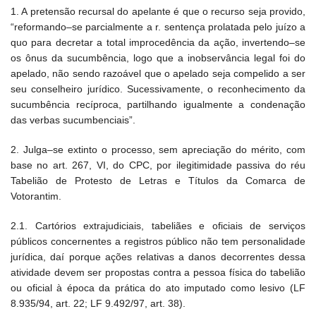
1. A pretensão recursal do apelante é que o recurso seja provido,
“reformando–se parcialmente a r. sentença prolatada pelo juízo a
quo para decretar a total improcedência da ação, invertendo–se
os ônus da sucumbência, logo que a inobservância legal foi do
apelado, não sendo razoável que o apelado seja compelido a ser
seu conselheiro jurídico. Sucessivamente, o reconhecimento da
sucumbência recíproca, partilhando igualmente a condenação
das verbas sucumbenciais”.
2. Julga–se extinto o processo, sem apreciação do mérito, com
base no art. 267, VI, do CPC, por ilegitimidade passiva do réu
Tabelião de Protesto de Letras e Títulos da Comarca de
Votorantim.
2.1. Cartórios extrajudiciais, tabeliães e oficiais de serviços
públicos concernentes a registros público não tem personalidade
jurídica, daí porque ações relativas a danos decorrentes dessa
atividade devem ser propostas contra a pessoa física do tabelião
ou oficial à época da prática do ato imputado como lesivo (LF
8.935/94, art. 22; LF 9.492/97, art. 38).