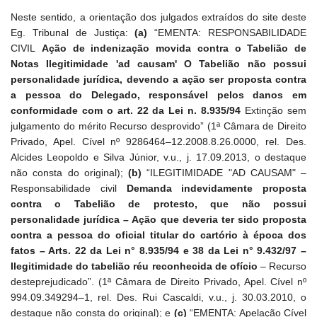
Neste sentido, a orientação dos julgados extraídos do site deste
Eg. Tribunal de Justiça:
(a)
“EMENTA: RESPONSABILIDADE
CIVIL
Ação de indenização movida contra o Tabelião de
Notas Ilegitimidade 'ad causam' O Tabelião não possui
personalidade jurídica, devendo a ação ser proposta contra
a pessoa do Delegado, responsável pelos danos em
conformidade com o art. 22 da Lei n. 8.935/94
Extinção sem
julgamento do
mérito Recurso desprovido” (1ª Câmara de Direito
Privado, Apel. Cível nº
9286464–12.2008.8.26.0000, rel. Des.
Alcides Leopoldo e Silva Júnior, v.u., j.
17.09.2013, o destaque
não consta do original);
(b)
“ILEGITIMIDADE "AD
CAUSAM" –
Responsabilidade civil
Demanda indevidamente proposta
contra o Tabelião de protesto, que não possui
personalidade jurídica – Ação que deveria ter sido proposta
contra a pessoa do oficial titular do cartório à época dos
fatos – Arts. 22 da Lei n° 8.935/94 e 38 da Lei n° 9.432/97 –
Ilegitimidade do tabelião réu reconhecida de ofício
– Recurso
desteprejudicado”. (1ª Câmara de Direito Privado, Apel. Cível nº
994.09.349294–1, rel.
Des. Rui Cascaldi, v.u., j. 30.03.2010, o
destaque não consta do original); e
(c)
“EMENTA: Apelação Cível