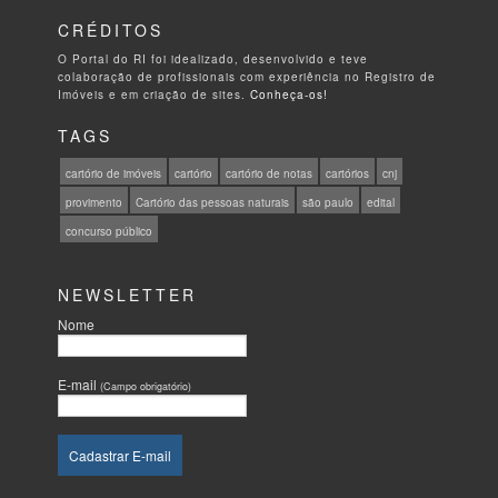
CRÉDITOS
O Portal do RI foi idealizado, desenvolvido e teve
colaboração de profissionais com experiência no Registro de
Imóveis e em criação de sites.
Conheça-os!
TAGS
cartório de imóveis
cartório
cartório de notas
cartórios
cnj
provimento
Cartório das pessoas naturais
são paulo
edital
concurso público
NEWSLETTER
Nome
E-mail
(Campo obrigatório)