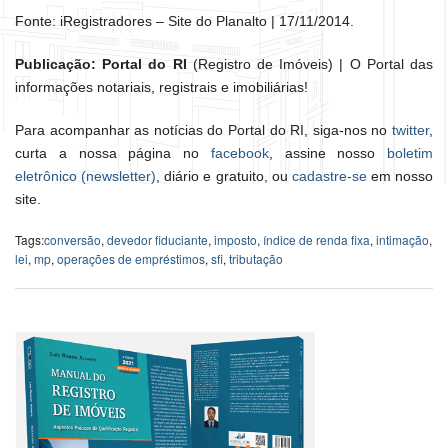
Fonte: iRegistradores – Site do Planalto | 17/11/2014.
Publicação: Portal do RI
(Registro de Imóveis) | O Portal das
informações notariais, registrais e imobiliárias!
Para acompanhar as notícias do Portal do RI, siga-nos no
twitter
,
curta a nossa página no
facebook
, assine nosso
boletim
eletrônico (newsletter)
, diário e gratuito, ou
cadastre-se
em nosso
site.
Tags:
conversão
,
devedor fiduciante
,
imposto
,
índice de renda fixa
,
intimação
,
lei
,
mp
,
operações de empréstimos
,
sfi
,
tributação