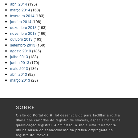
abril 2014
(195)
março 2014
(163)
fevereiro 2014
(183)
janeiro 2014
(198)
dezembro 2013
(163)
novembro 2013
(166)
outubro 2013
(193)
setembro 2013
(160)
agosto 2013
(185)
julho 2013
(188)
junho 2013
(170)
maio 2013
(136)
abril 2013
(92)
março 2013
(28)
SOBRE
O site do Portal do RI foi desenvolvido para facilitar a rotina
diária dos cartórios de registro de imóveis, especialmente na
qualificação registral. Além disso, o site é uma ferramenta
útil na busca do conhecimento da prática empregada no
registro de imóveis.