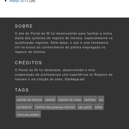
março 2013
(28)
SOBRE
O site do Portal do RI foi desenvolvido para facilitar a rotina
diária dos cartórios de registro de imóveis, especialmente na
qualificação registral. Além disso, o site é uma ferramenta
útil na busca do conhecimento da prática empregada no
registro de imóveis.
CRÉDITOS
O Portal do RI foi idealizado, desenvolvido e teve
colaboração de profissionais com experiência no Registro de
Imóveis e em criação de sites.
Conheça-os!
TAGS
cartório de imóveis
cartório
cartório de notas
cartórios
cnj
provimento
Cartório das pessoas naturais
são paulo
edital
concurso público