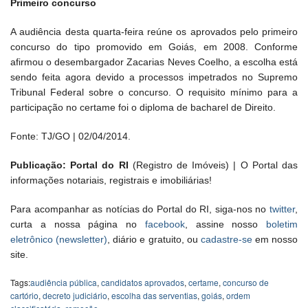
Primeiro concurso
A audiência desta quarta-feira reúne os aprovados pelo primeiro
concurso do tipo promovido em Goiás, em 2008. Conforme
afirmou o desembargador Zacarias Neves Coelho, a escolha está
sendo feita agora devido a processos impetrados no Supremo
Tribunal Federal sobre o concurso. O requisito mínimo para a
participação no certame foi o diploma de bacharel de Direito.
Fonte: TJ/GO | 02/04/2014.
Publicação: Portal do RI
(Registro de Imóveis) | O Portal das
informações notariais, registrais e imobiliárias!
Para acompanhar as notícias do Portal do RI, siga-nos no
twitter
,
curta a nossa página no
facebook
, assine nosso
boletim
eletrônico (newsletter)
, diário e gratuito, ou
cadastre-se
em nosso
site.
Tags:
audiência pública
,
candidatos aprovados
,
certame
,
concurso de
cartório
,
decreto judiciário
,
escolha das serventias
,
goiás
,
ordem